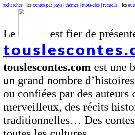
rechercher
|| les
contes
par
pays
|
thèmes
|
mots-clés
|
recueils
|| les
aut
Le
est fier de présente
touslescontes
touslescontes.com
est une b
un grand nombre d’histoires
ou confiées par des auteurs
merveilleux, des récits hist
traditionnelles… Des contes 
toutes les cultures