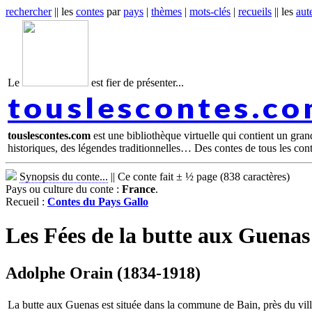
rechercher
|| les
contes
par
pays
|
thèmes
|
mots-clés
|
recueils
|| les
aut
Le
est fier de présenter...
touslescontes.c
touslescontes.com
est une bibliothèque virtuelle qui contient un gra
historiques, des légendes traditionnelles… Des contes de tous les con
Synopsis du conte...
||
Ce conte fait ± ½ page (838 caractères)
Pays ou culture du conte :
France
.
Recueil :
Contes du Pays Gallo
Les Fées de la butte aux Guenas
Adolphe Orain (1834-1918)
La butte aux Guenas est située dans la commune de Bain, près du villa