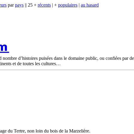
eurs
par
pays
|| 25 +
récents
| +
populaires
|
au hasard
om
nd nombre d’histoires puisées dans le domaine public, ou confiées par d
tinents et de toutes les cultures
ge du Tertre, non loin du bois de la Marzelière.