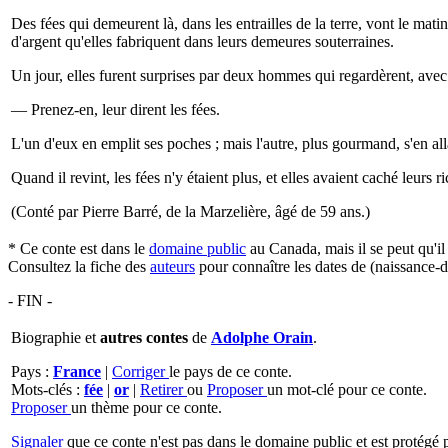
Des fées qui demeurent là, dans les entrailles de la terre, vont le mati
d'argent qu'elles fabriquent dans leurs demeures souterraines.
Un jour, elles furent surprises par deux hommes qui regardèrent, avec 
— Prenez-en, leur dirent les fées.
L'un d'eux en emplit ses poches ; mais l'autre, plus gourmand, s'en all
Quand il revint, les fées n'y étaient plus, et elles avaient caché leurs r
(Conté par Pierre Barré, de la Marzelière, âgé de 59 ans.)
* Ce conte est dans le
domaine public
au Canada, mais il se peut qu'i
Consultez la fiche des
auteurs
pour connaître les dates de (naissance-d
- FIN -
Biographie et
autres contes
de
Adolphe Orain
.
Pays :
France
|
Corriger
le pays de ce conte.
Mots-clés :
fée
|
or
|
Retirer
ou
Proposer
un mot-clé pour ce conte.
Proposer
un thème pour ce conte.
Signaler
que ce conte n'est pas dans le domaine public et est protégé p