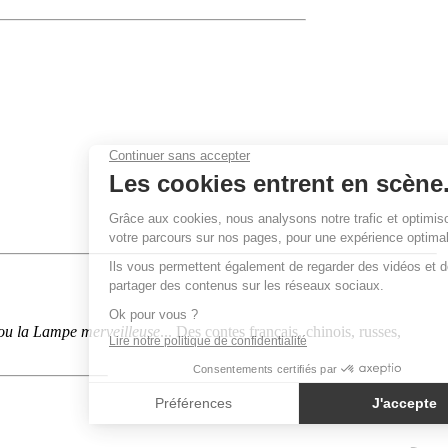
, ou la Lampe merveilleuse
... Des contes français, chinois, russes,