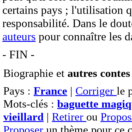
certains pays ; l'utilisation
responsabilité. Dans le dout
auteurs
pour connaître les d
- FIN -
Biographie et
autres contes
Pays :
France
|
Corriger
le 
Mots-clés :
baguette magiq
vieillard
|
Retirer
ou
Propo
Proposer
un thème pour ce c