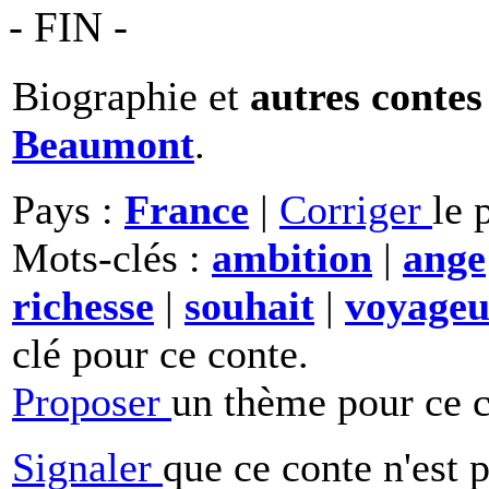
- FIN -
Biographie et
autres contes
Beaumont
.
Pays :
France
|
Corriger
le 
Mots-clés :
ambition
|
ange
richesse
|
souhait
|
voyageu
clé pour ce conte.
Proposer
un thème pour ce c
Signaler
que ce conte n'est 