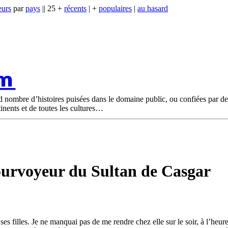
eurs
par
pays
|| 25 +
récents
| +
populaires
|
au hasard
om
nd nombre d’histoires puisées dans le domaine public, ou confiées par d
tinents et de toutes les cultures
Pourvoyeur du Sultan de Casgar
es filles. Je ne manquai pas de me rendre chez elle sur le soir, à l’heu