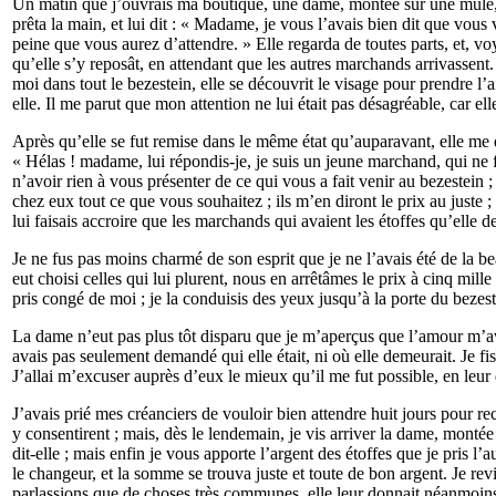
Un matin que j’ouvrais ma boutique, une dame, montée sur une mule, ac
prêta la main, et lui dit : « Madame, je vous l’avais bien dit que vou
peine que vous aurez d’attendre. » Elle regarda de toutes parts, et, vo
qu’elle s’y reposât, en attendant que les autres marchands arrivassen
moi dans tout le bezestein, elle se découvrit le visage pour prendre l’a
elle. Il me parut que mon attention ne lui était pas désagréable, car el
Après qu’elle se fut remise dans le même état qu’auparavant, elle me di
« Hélas ! madame, lui répondis-je, je suis un jeune marchand, qui ne f
n’avoir rien à vous présenter de ce qui vous a fait venir au bezestein 
chez eux tout ce que vous souhaitez ; ils m’en diront le prix au juste ; 
lui faisais accroire que les marchands qui avaient les étoffes qu’elle 
Je ne fus pas moins charmé de son esprit que je ne l’avais été de la beau
eut choisi celles qui lui plurent, nous en arrêtâmes le prix à cinq mill
pris congé de moi ; je la conduisis des yeux jusqu’à la porte du bezest
La dame n’eut pas plus tôt disparu que je m’aperçus que l’amour m’avait 
avais pas seulement demandé qui elle était, ni où elle demeurait. Je f
J’allai m’excuser auprès d’eux le mieux qu’il me fut possible, en leur
J’avais prié mes créanciers de vouloir bien attendre huit jours pour rec
y consentirent ; mais, dès le lendemain, je vis arriver la dame, montée
dit-elle ; mais enfin je vous apporte l’argent des étoffes que je pris l’
le changeur, et la somme se trouva juste et toute de bon argent. Je re
parlassions que de choses très communes, elle leur donnait néanmoins u