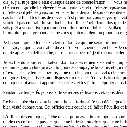
dis-je, j’ai jugé que c’était quelque dame de considération. — Vous ne
chèrement, qu’elle l’a élevée dès son enfance, et qu’elle se repose sur
qu’elle avait jeté les yeux sur vous, et lui a demandé son consentement.
cas-là elle ferait les frais de noces. C’est pourquoi vous voyez que vot
voudrait pas contraindre son inclination. Il ne s’agit donc plus que de v
suis prêt à vous suivre partout où voudrez me conduire. — Voilà qui 
introduire qu’en prenant des mesures qui demandent un grand secret ; la
Je l’assurai que je ferais exactement tout ce qui me serait ordonné. « I
du Tigre, et que là vous attendiez qu’on vous vienne chercher. » Je conse
demie après le soleil couché, dans la mosquée, où je demeurai le derni
Je vis bientôt aborder un bateau dont tous les rameurs étaient eunuques 
reconnus pour celui qui avait toujours accompagné la dame, et qui m’ava
n’avons pas de temps à perdre, » me dit-elle ; en disant cela, elle ouv
craignez rien, et laissez-moi disposer du reste. » J’en avais trop fait po
eunuques qui avaient apporté les coffres, et les fit tous reporter da
Pendant ce temps-là, je faisais de sérieuses réflexions ; et, considéran
Le bateau aborda devant la porte du palais du calife ; on déchargea les 
bien visité auparavant. Cet officier était couché ; il fallut l’éveiller et l
L’officier des eunuques, fâché de ce qu’on avait interrompu son sommeil
un de ces coffres ne passera que je ne l’aie fait ouvrir et que je ne l
commencèrent par celui où j’étais enfermé ; ils le prirent et le portèr