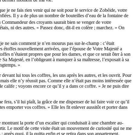
 que je ne fais rien venir qui ne soit pour le service de Zobéide, votre
iées. Il y a de plus un nombre de bouteilles d’eau de la fontaine de
 du Commandeur des croyants saurait bien se venger de votre
’étais, ni des autres. « Passez donc, dit-il en colère ; marchez. » On
ue je ne sais comment je n’en mourus pas sur-le-champ : c’était
es étoffes nouvellement arrivées, que l’épouse de Votre Majesté a
toffes n’étaient propres que pour les dames, et que ce serait ôter à son
que Sa Majesté, en l’obligeant à manquer à sa maîtresse, l’exposait à sa
ongtemps. »
er devant lui tous les coffres, les uns après les autres, et les ouvrit. Pour
 ; mais elle n’y réussit pas. Comme elle n’était pas moins intéressée que
t le calife ; voyons encore ce qu’il y a dans ce coffre. » Je ne puis dire
fera, s’il lui plaît, la grâce de me dispenser de lui faire voir ce qu’il
es emporter vos coffres. » Elle les fit enlever aussitôt et porter dans
me montrant la porte d’un escalier qui conduisait à une chambre au-
sortir. Le motif de cette visite était un mouvement de curiosité qui ne me
; après quoi, il la quitta enfin et se retira dans son appartement.