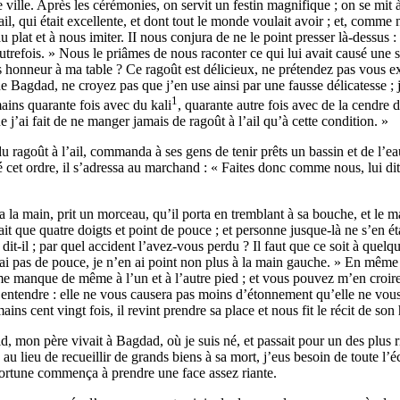
te ville. Après les cérémonies, on servit un festin magnifique ; on se mit 
’ail, qui était excellente, et dont tout le monde voulait avoir ; et, co
 plat et à nous imiter. II nous conjura de ne le point presser là-dessus :
 autrefois. » Nous le priâmes de nous raconter ce qui lui avait causé une 
ites honneur à ma table ? Ce ragoût est délicieux, ne prétendez pas vous
 de Bagdad, ne croyez pas que j’en use ainsi par une fausse délicatesse ;
1
mains quarante fois avec du kali
, quarante autre fois avec de la cendre 
j’ai fait de ne manger jamais de ragoût à l’ail qu’à cette condition. »
 ragoût à l’ail, commanda à ses gens de tenir prêts un bassin et de l’ea
né cet ordre, il s’adressa au marchand : « Faites donc comme nous, lui di
a la main, prit un morceau, qu’il porta en tremblant à sa bouche, et l
it que quatre doigts et point de pouce ; et personne jusque-là ne s’en é
 dit-il ; par quel accident l’avez-vous perdu ? Il faut que ce soit à quel
n’ai pas de pouce, je n’en ai point non plus à la main gauche. » En même
uce me manque de même à l’un et à l’autre pied ; et vous pouvez m’en croir
 l’entendre : elle ne vous causera pas moins d’étonnement qu’elle ne vou
ains cent vingt fois, il revint prendre sa place et nous fit le récit de son
d, mon père vivait à Bagdad, où je suis né, et passait pour un des plus
s, au lieu de recueillir de grands biens à sa mort, j’eus besoin de toute l’
e fortune commença à prendre une face assez riante.