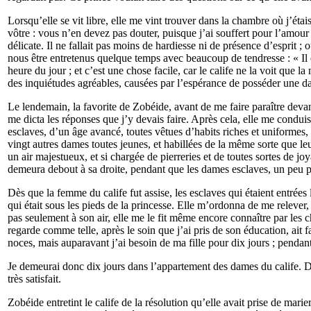
Lorsqu’elle se vit libre, elle me vint trouver dans la chambre où j’éta
vôtre : vous n’en devez pas douter, puisque j’ai souffert pour l’amour 
délicate. Il ne fallait pas moins de hardiesse ni de présence d’esprit ; 
nous être entretenus quelque temps avec beaucoup de tendresse : « Il
heure du jour ; et c’est une chose facile, car le calife ne la voit que 
des inquiétudes agréables, causées par l’espérance de posséder une dam
Le lendemain, la favorite de Zobéide, avant de me faire paraître devant
me dicta les réponses que j’y devais faire. Après cela, elle me conduis
esclaves, d’un âge avancé, toutes vêtues d’habits riches et uniformes,
vingt autres dames toutes jeunes, et habillées de la même sorte que le
un air majestueux, et si chargée de pierreries et de toutes sortes de jo
demeura debout à sa droite, pendant que les dames esclaves, un peu pl
Dès que la femme du calife fut assise, les esclaves qui étaient entrées
qui était sous les pieds de la princesse. Elle m’ordonna de me relever,
pas seulement à son air, elle me le fit même encore connaître par les cho
regarde comme telle, après le soin que j’ai pris de son éducation, ait
noces, mais auparavant j’ai besoin de ma fille pour dix jours ; pendant
Je demeurai donc dix jours dans l’appartement des dames du calife. Dura
très satisfait.
Zobéide entretint le calife de la résolution qu’elle avait prise de marier