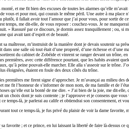
is monté, et me fit bien des excuses de toutes les alarmes qu’elle m’avai
de vous et pour moi, qui courais le même péril. Une autre à ma place n’a
ou plutôt, il fallait avoir tout l’amour que j’ai pour vous, pour sortir de 
 est temps, me dit-elle, de vous reposer : couchez-vous. Je ne manquera
la nuit. » Rassuré par ce discours, je dormis assez tranquillement ; ou, 
e qui avait tant d’esprit et de beauté.
 sa maîtresse, m’instruisit de la manière dont je devais soutenir sa prése
it dans une salle où tout était d’une propreté, d’une richesse et d’une m
 sortirent du cabinet de Zobéide et vinrent se ranger devant un trône, en
urs premières, avec cette différence pourtant, que les habits avaient que
yaux, qu’à peine pouvait-elle marcher. Elle alla s’asseoir sur le trône. J
us éloignées, étaient en foule des deux côtés du trône.
 les premières me firent signe d’approcher. Je m’avançai au milieu des deu
 et me fit l’honneur de s’informer de mon nom, de ma famille et de l’état
ses qu’elle eut la bonté de me dire. « J’ai bien de la joie, me dit-elle, qu
 fait un choix dont je suis contente ; je l’approuve et je consens que v
 ce temps-là, je parlerai au calife et obtiendrai son consentement, et vo
nt tout ce temps-là, je fus privé du plaisir de voir la dame favorite, mai
 sa favorite ; et ce prince, en lui laissant la liberté de faire là-dessus c