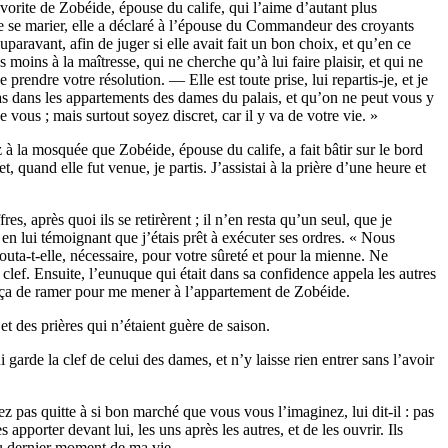
vorite de Zobéide, épouse du calife, qui l’aime d’autant plus
a de se marier, elle a déclaré à l’épouse du Commandeur des croyants
paravant, afin de juger si elle avait fait un bon choix, et qu’en ce
 moins à la maîtresse, qui ne cherche qu’à lui faire plaisir, et qui ne
prendre votre résolution. — Elle est toute prise, lui repartis-je, et je
as dans les appartements des dames du palais, et qu’on ne peut vous y
 vous ; mais surtout soyez discret, car il y va de votre vie. »
ez à la mosquée que Zobéide, épouse du calife, a fait bâtir sur le bord
, quand elle fut venue, je partis. J’assistai à la prière d’une heure et
, après quoi ils se retirèrent ; il n’en resta qu’un seul, que je
 en lui témoignant que j’étais prêt à exécuter ses ordres. « Nous
outa-t-elle, nécessaire, pour votre sûreté et pour la mienne. Ne
 la clef. Ensuite, l’eunuque qui était dans sa confidence appela les autres
mença de ramer pour me mener à l’appartement de Zobéide.
et des prières qui n’étaient guère de saison.
garde la clef de celui des dames, et n’y laisse rien entrer sans l’avoir
ez pas quitte à si bon marché que vous vous l’imaginez, lui dit-il : pas
pporter devant lui, les uns après les autres, et de les ouvrir. Ils
 au dernier moment de ma vie.