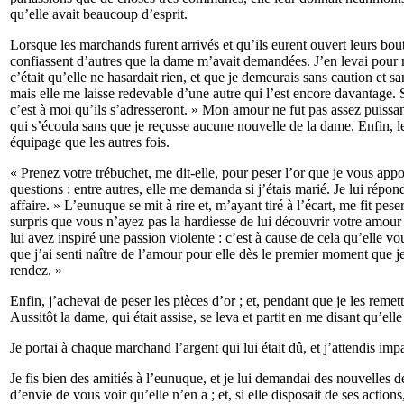
qu’elle avait beaucoup d’esprit.
Lorsque les marchands furent arrivés et qu’ils eurent ouvert leurs bouti
confiassent d’autres que la dame m’avait demandées. J’en levai pour mi
c’était qu’elle ne hasardait rien, et que je demeurais sans caution e
mais elle me laisse redevable d’une autre qui l’est encore davantage. 
c’est à moi qu’ils s’adresseront. » Mon amour ne fut pas assez puiss
qui s’écoula sans que je reçusse aucune nouvelle de la dame. Enfin, les
équipage que les autres fois.
« Prenez votre trébuchet, me dit-elle, pour peser l’or que je vous app
questions : entre autres, elle me demanda si j’étais marié. Je lui répon
affaire. » L’eunuque se mit à rire et, m’ayant tiré à l’écart, me fit pes
surpris que vous n’ayez pas la hardiesse de lui découvrir votre amour 
lui avez inspiré une passion violente : c’est à cause de cela qu’elle vo
que j’ai senti naître de l’amour pour elle dès le premier moment que je 
rendez. »
Enfin, j’achevai de peser les pièces d’or ; et, pendant que je les remett
Aussitôt la dame, qui était assise, se leva et partit en me disant qu’ell
Je portai à chaque marchand l’argent qui lui était dû, et j’attendis im
Je fis bien des amitiés à l’eunuque, et je lui demandai des nouvelles 
d’envie de vous voir qu’elle n’en a ; et, si elle disposait de ses actio