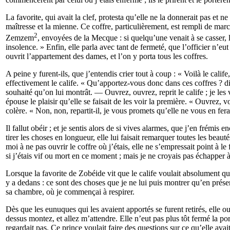
La favorite, qui avait la clef, protesta qu’elle ne la donnerait pas et n
maîtresse et la mienne. Ce coffre, particulièrement, est rempli de ma
2
Zemzem
, envoyées de la Mecque : si quelqu’une venait à se casser,
insolence. » Enfin, elle parla avec tant de fermeté, que l’officier n’eut 
ouvrit l’appartement des dames, et l’on y porta tous les coffres.
A peine y furent-ils, que j’entendis crier tout à coup : « Voilà le cal
effectivement le calife. « Qu’apportez-vous donc dans ces coffres ? d
souhaité qu’on lui montrât. — Ouvrez, ouvrez, reprit le calife ; je les 
épouse le plaisir qu’elle se faisait de les voir la première. « Ouvrez, 
colère. « Non, non, repartit-il, je vous promets qu’elle ne vous en fe
Il fallut obéir ; et je sentis alors de si vives alarmes, que j’en frémis en
tirer les choses en longueur, elle lui faisait remarquer toutes les beau
moi à ne pas ouvrir le coffre où j’étais, elle ne s’empressait point à le 
si j’étais vif ou mort en ce moment ; mais je ne croyais pas échapper 
Lorsque la favorite de Zobéide vit que le calife voulait absolument qu’ell
y a dedans : ce sont des choses que je ne lui puis montrer qu’en présenc
sa chambre, où je commençai à respirer.
Dès que les eunuques qui les avaient apportés se furent retirés, elle o
dessus montez, et allez m’attendre. Elle n’eut pas plus tôt fermé la port
regardait pas. Ce prince voulait faire des questions sur ce qu’elle avait