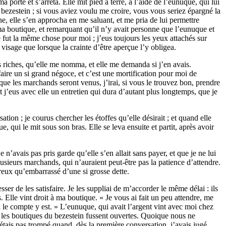
te et s’arrêta. Elle mit pied à terre, à l’aide de l’eunuque, qui lui
 bezestein ; si vous aviez voulu me croire, vous vous seriez épargné la
ne, elle s’en approcha en me saluant, et me pria de lui permettre
ma boutique, et remarquant qu’il n’y avait personne que l’eunuque et
ce fut la même chose pour moi ; j’eus toujours les yeux attachés sur
 visage que lorsque la crainte d’être aperçue l’y obligea.
us riches, qu’elle me nomma, et elle me demanda si j’en avais.
aire un si grand négoce, et c’est une mortification pour moi de
que les marchands seront venus, j’irai, si vous le trouvez bon, prendre
 et j’eus avec elle un entretien qui dura d’autant plus longtemps, que je
ation ; je courus chercher les étoffes qu’elle désirait ; et quand elle
 qui le mit sous son bras. Elle se leva ensuite et partit, après avoir
 n’avais pas pris garde qu’elle s’en allait sans payer, et que je ne lui
usieurs marchands, qui n’auraient peut-être pas la patience d’attendre.
ureux qu’embarrassé d’une si grosse dette.
ser de les satisfaire. Je les suppliai de m’accorder le même délai : ils
 Elle vint droit à ma boutique. « Je vous ai fait un peu attendre, me
t si le compte y est. » L’eunuque, qui avait l’argent vint avec moi chez
es les boutiques du bezestein fussent ouvertes. Quoique nous ne
’étais pas trompé quand, dès la première conversation, j’avais jugé