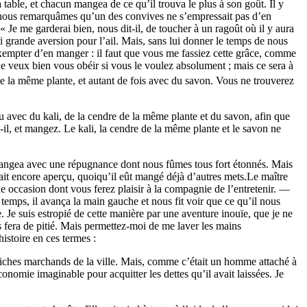
à table, et chacun mangea de ce qu’il trouva le plus à son goût. Il y
mme nous remarquâmes qu’un des convives ne s’empressait pas d’en
 « Je me garderai bien, nous dit-il, de toucher à un ragoût où il y aura
si grande aversion pour l’ail. Mais, sans lui donner le temps de nous
 exempter d’en manger : il faut que vous me fassiez cette grâce, comme
 je veux bien vous obéir si vous le voulez absolument ; mais ce sera à
de la même plante, et autant de fois avec du savon. Vous ne trouverez
u avec du kali, de la cendre de la même plante et du savon, afin que
t-il, et mangez. Le kali, la cendre de la même plante et le savon ne
e mangea avec une répugnance dont nous fûmes tous fort étonnés. Mais
tait encore aperçu, quoiqu’il eût mangé déjà d’autres mets.Le maître
que occasion dont vous ferez plaisir à la compagnie de l’entretenir. —
 temps, il avança la main gauche et nous fit voir que ce qu’il nous
e. Je suis estropié de cette manière par une aventure inouïe, que je ne
s fera de pitié. Mais permettez-moi de me laver les mains
 histoire en ces termes :
 riches marchands de la ville. Mais, comme c’était un homme attaché à
économie imaginable pour acquitter les dettes qu’il avait laissées. Je