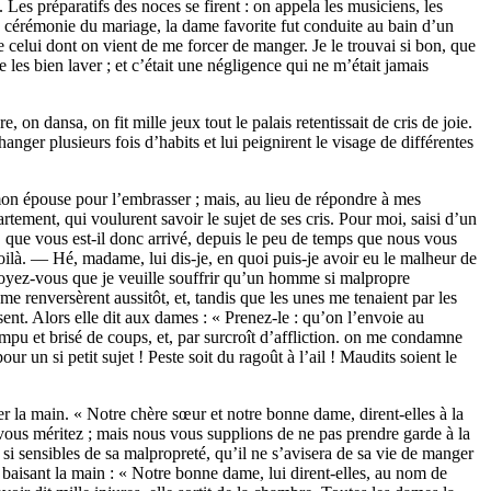
 Les préparatifs des noces se firent : on appela les musiciens, les
re cérémonie du mariage, la dame favorite fut conduite au bain d’un
mme celui dont on vient de me forcer de manger. Je le trouvai si bon, que
les bien laver ; et c’était une négligence qui ne m’était jamais
on dansa, on fit mille jeux tout le palais retentissait de cris de joie.
nger plusieurs fois d’habits et lui peignirent le visage de différentes
 mon épouse pour l’embrasser ; mais, au lieu de répondre à mes
rtement, qui voulurent savoir le sujet de ses cris. Pour moi, saisi d’un
, que vous est-il donc arrivé, depuis le peu de temps que nous vous
ilà. — Hé, madame, lui dis-je, en quoi puis-je avoir eu le malheur de
Croyez-vous que je veuille souffrir qu’un homme si malpropre
 renversèrent aussitôt, et, tandis que les unes me tenaient par les
ent. Alors elle dit aux dames : « Prenez-le : qu’on l’envoie au
rompu et brisé de coups, et, par surcroît d’affliction. on me condamne
 un si petit sujet ! Peste soit du ragoût à l’ail ! Maudits soient le
r la main. « Notre chère sœur et notre bonne dame, dirent-elles à la
e vous méritez ; mais nous vous supplions de ne pas prendre garde à la
s si sensibles de sa malpropreté, qu’il ne s’avisera de sa vie de manger
lui baisant la main : « Notre bonne dame, lui dirent-elles, au nom de