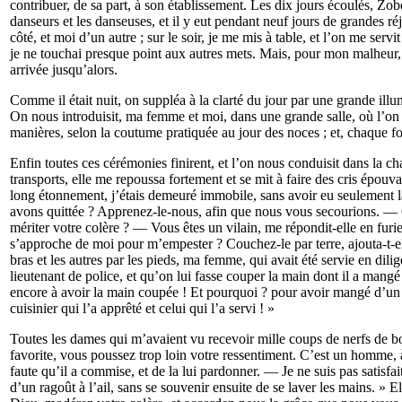
contribuer, de sa part, à son établissement. Les dix jours écoulés, Zobé
danseurs et les danseuses, et il y eut pendant neuf jours de grandes r
côté, et moi d’un autre ; sur le soir, je me mis à table, et l’on me ser
je ne touchai presque point aux autres mets. Mais, pour mon malheur, m
arrivée jusqu’alors.
Comme il était nuit, on suppléa à la clarté du jour par une grande illum
On nous introduisit, ma femme et moi, dans une grande salle, où l’on no
manières, selon la coutume pratiquée au jour des noces ; et, chaque foi
Enfin toutes ces cérémonies finirent, et l’on nous conduisit dans la 
transports, elle me repoussa fortement et se mit à faire des cris épouva
long étonnement, j’étais demeuré immobile, sans avoir eu seulement la
avons quittée ? Apprenez-le-nous, afin que nous vous secourions. — O
mériter votre colère ? — Vous êtes un vilain, me répondit-elle en fur
s’approche de moi pour m’empester ? Couchez-le par terre, ajouta-t-ell
bras et les autres par les pieds, ma femme, qui avait été servie en di
lieutenant de police, et qu’on lui fasse couper la main dont il a mangé
encore à avoir la main coupée ! Et pourquoi ? pour avoir mangé d’un rag
cuisinier qui l’a apprêté et celui qui l’a servi ! »
Toutes les dames qui m’avaient vu recevoir mille coups de nerfs de bœu
favorite, vous poussez trop loin votre ressentiment. C’est un homme, à
faute qu’il a commise, et de la lui pardonner. — Je ne suis pas satisfai
d’un ragoût à l’ail, sans se souvenir ensuite de se laver les mains. » El