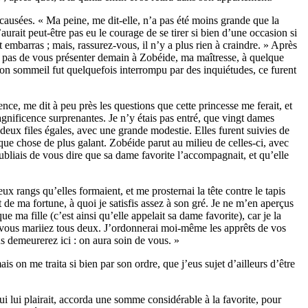
t causées. « Ma peine, me dit-elle, n’a pas été moins grande que la
urait peut-être pas eu le courage de se tirer si bien d’une occasion si
cet embarras ; mais, rassurez-vous, il n’y a plus rien à craindre. » Après
i pas de vous présenter demain à Zobéide, ma maîtresse, à quelque
si mon sommeil fut quelquefois interrompu par des inquiétudes, ce furent
nce, me dit à peu près les questions que cette princesse me ferait, et
agnificence surprenantes. Je n’y étais pas entré, que vingt dames
 deux files égales, avec une grande modestie. Elles furent suivies de
lque chose de plus galant. Zobéide parut au milieu de celles-ci, avec
’oubliais de vous dire que sa dame favorite l’accompagnait, et qu’elle
x rangs qu’elles formaient, et me prosternai la tête contre le tapis
 de ma fortune, à quoi je satisfis assez à son gré. Je ne m’en aperçus
e ma fille (c’est ainsi qu’elle appelait sa dame favorite), car je la
ous vous mariiez tous deux. J’ordonnerai moi-même les apprêts de vos
us demeurerez ici : on aura soin de vous. »
s on me traita si bien par son ordre, que j’eus sujet d’ailleurs d’être
e qui lui plairait, accorda une somme considérable à la favorite, pour