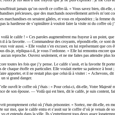
e souffrirait jamais qu’on ouvrît ce coffre-là. « Vous savez bien, dit-elle,
rchandises précieuses, que des marchands nouvellement arrivés m’ont conf
 les marchandises en seraient gâtées, et vous en répondriez ; la femme
pas la hardiesse de s’opiniâtrer à vouloir faire la visite ni du coffre où j
ife, voilà le calife ! » Ces paroles augmentèrent ma frayeur à un point, q
it-il à la favorite. — Commandeur des croyants, répondit-elle, ce sont d
veux voir aussi. » Elle voulut s’en excuser, en lui représentant que ces é
vous dis-je, répliqua-t-il, je vous l’ordonne. » Elle lui remontra encore 
ra aucun reproche. Ouvrez seulement, et ne me faites pas attendre plus l
core toutes les fois que j’y pense. Le calife s’assit, et la favorite fit port
tés de chaque étoffe en particulier. Elle voulait mettre sa patience à bout
faire apporter, et il ne restait plus que celui-là à visiter : « Achevons, di
à un si grand danger.
e ouvrît le coffre où j’étais : « Pour celui-ci, dit-elle, Votre Majesté me 
e de son épouse. — Voilà qui est bien, dit le calife, je suis content, fait
uvrit promptement celui où j’étais prisonnier. « Sortez, me dit-elle, en 
e sur moi, que le calife entra et s’assit sur le coffre d’où je venais de 
 vu et entendu dans la ville. Ils s’entretinrent tous deux assez longtemps 