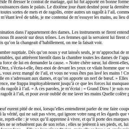
ide fit dresser le contrat de mariage, qui lui fut apporté en bonne forme.
éjouissances dans le palais. Le dixième jour étant destiné pour la derniè
vit toutes sortes de mets et de ragoûts, entre autres un ragoût à l’ail, co
’étant levé de table, je me contentai de m’essuyer les mains, au lieu de 
ination dans l’appartement des dames. Les instruments se firent entendre, 
us fit asseoir sur deux trônes. Les femmes qui la servaient lui firent cha
s qu’on la changeait d’habillement, on me la faisait voir.
chambre nuptiale. Dès qu’on nous y eut laissés seuls, je m’approchai de
ntables, qui attirèrent bientôt dans la chambre toutes les dames de l’appa
 force de lui en demander la cause. « Notre chère sœur, lui dirent-elles
tez, s’écria-t-elle, ôtez-moi de devant les yeux ce vilain homme que vo
ie, vous avez mangé de l’ail, et vous ne vous êtes pas lavé les mains ! 
e en s’adressant aux dames, et qu’on apporte un nerf de bœuf. » Elles me
ligence, me frappa impitoyablement jusqu’à ce que les forces lui manquass
 du ragoût à l’ail. » A ces paroles, je m’écriai : « Grand Dieu ! je suis 
oût à l’ail, et pour avoir oublié de me laver les mains Quelle colère pour
f eurent pitié de moi, lorsqu’elles entendirent parler de me faire coupe
 la vérité, qui ne sait pas vivre, qui ignore votre rang et les égards qu
te, reprit-elle : je veux qu’il apprenne à vivre, et qu’il porte des marque
les ne se rebutèrent pas de son refus ; elles se jetèrent à ses pieds, et, 