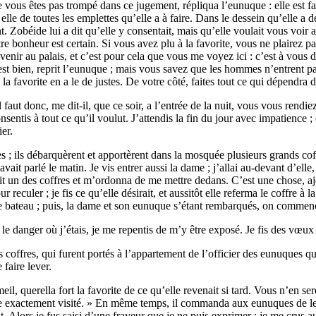
 vous êtes pas trompé dans ce jugement, répliqua l’eunuque : elle est fa
 elle de toutes les emplettes qu’elle a à faire. Dans le dessein qu’elle 
 Zobéide lui a dit qu’elle y consentait, mais qu’elle voulait vous voir au
re bonheur est certain. Si vous avez plu à la favorite, vous ne plairez pas
enir au palais, et c’est pour cela que vous me voyez ici : c’est à vous de 
est bien, reprit l’eunuque ; mais vous savez que les hommes n’entrent p
 favorite en a le de justes. De votre côté, faites tout ce qui dépendra de
l faut donc, me dit-il, que ce soir, a l’entrée de la nuit, vous vous rendi
ntis à tout ce qu’il voulut. J’attendis la fin du jour avec impatience ; et
er.
; ils débarquèrent et apportèrent dans la mosquée plusieurs grands coffres
it parlé le matin. Je vis entrer aussi la dame ; j’allai au-devant d’elle,
rit un des coffres et m’ordonna de me mettre dedans. C’est une chose, aj
ur reculer ; je fis ce qu’elle désirait, et aussitôt elle referma le coffre à
ns le bateau ; puis, la dame et son eunuque s’étant rembarqués, on com
t le danger où j’étais, je me repentis de m’y être exposé. Je fis des vœux 
coffres, qui furent portés à l’appartement de l’officier des eunuques qui 
e faire lever.
, querella fort la favorite de ce qu’elle revenait si tard. Vous n’en ser
’aie exactement visité. » En même temps, il commanda aux eunuques de les a
ent. Alors je fus saisi d’une frayeur que je ne puis exprimer : je me crus