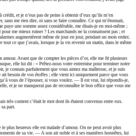
à crédit, et je n’eus pas de peine à obtenir d’eux qu’ils m’en
 sans me rien dire, ni sans se faire connaître. Ce qui m’étonnait,
lle me paye une somme assez considérable, me disais-je en moi-même ;
ord pour me mieux ruiner ? Les marchands ne la connaissent pas ; et
s alarmes augmentèrent même de jour en jour, pendant un mois entier,
re tout ce que j’avais, lorsque je la vis revenir un matin, dans le même
n amour. Avant que de compter les pièces d’or, elle me fit plusieurs
unuque, elle lui dit : « Prêtez-nous votre entremise pour terminer notre
voir, je connais parfaitement que vous aimez ma maîtresse, et je suis
ait besoin de vos étoffes ; elle vient ici uniquement parce que vous
qu’à vous de l’épouser, si vous voulez. — Il est vrai, lui répondis-je,
à elle, et je ne manquerai pas de reconnaître le bon office que vous me
ais très content c’était le mot dont ils étaient convenus entre eux.
 sa part.
de le plus heureux elle est malade d’amour. On ne peut avoir plus
s moments de sa vie. — A son air noble et à ses manières honnêtes, lui