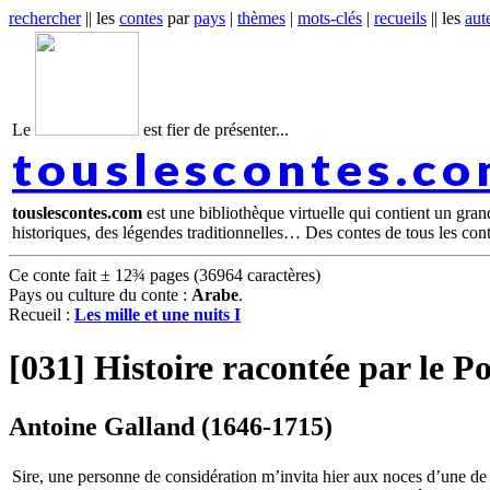
rechercher
|| les
contes
par
pays
|
thèmes
|
mots-clés
|
recueils
|| les
aut
Le
est fier de présenter...
touslescontes.c
touslescontes.com
est une bibliothèque virtuelle qui contient un gra
historiques, des légendes traditionnelles… Des contes de tous les con
Ce conte fait ± 12¾ pages (36964 caractères)
Pays ou culture du conte :
Arabe
.
Recueil :
Les mille et une nuits I
[031] Histoire racontée par le 
Antoine Galland (1646-1715)
Sire, une personne de considération m’invita hier aux noces d’une de s