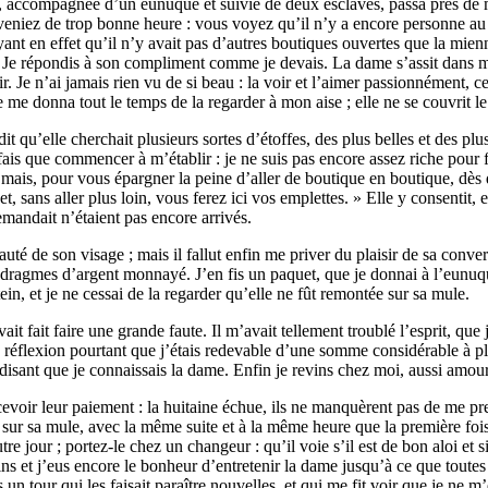
compagnée d’un eunuque et suivie de deux esclaves, passa près de ma por
s veniez de trop bonne heure : vous voyez qu’il n’y a encore personne au
yant en effet qu’il n’y avait pas d’autres boutiques ouvertes que la mien
t. Je répondis à son compliment comme je devais. La dame s’assit dans 
ir. Je n’ai jamais rien vu de si beau : la voir et l’aimer passionnément, 
le me donna tout le temps de la regarder à mon aise ; elle ne se couvrit le
t qu’elle cherchait plusieurs sortes d’étoffes, des plus belles et des pl
ais que commencer à m’établir : je ne suis pas encore assez riche pour f
; mais, pour vous épargner la peine d’aller de boutique en boutique, dès 
et, sans aller plus loin, vous ferez ici vos emplettes. » Elle y consentit,
demandait n’étaient pas encore arrivés.
té de son visage ; mais il fallut enfin me priver du plaisir de sa convers
e dragmes d’argent monnayé. J’en fis un paquet, que je donnai à l’eunuque,
ein, et je ne cessai de la regarder qu’elle ne fût remontée sur sa mule.
fait faire une grande faute. Il m’avait tellement troublé l’esprit, que je
is réflexion pourtant que j’étais redevable d’une somme considérable à pl
 disant que je connaissais la dame. Enfin je revins chez moi, aussi amo
evoir leur paiement : la huitaine échue, ils ne manquèrent pas de me pres
 sur sa mule, avec la même suite et à la même heure que la première fois.
autre jour ; portez-le chez un changeur : qu’il voie s’il est de bon aloi e
vins et j’eus encore le bonheur d’entretenir la dame jusqu’à ce que tout
n tour qui les faisait paraître nouvelles, et qui me fit voir que je ne m