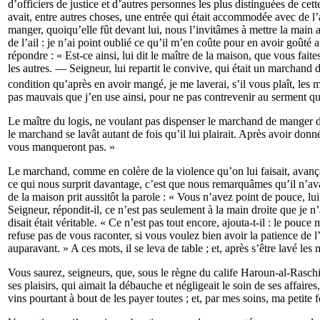
d’officiers de justice et d’autres personnes les plus distinguées de cet
avait, entre autres choses, une entrée qui était accommodée avec de l
manger, quoiqu’elle fût devant lui, nous l’invitâmes à mettre la main au
de l’ail : je n’ai point oublié ce qu’il m’en coûte pour en avoir goûté
répondre : « Est-ce ainsi, lui dit le maître de la maison, que vous fa
les autres. — Seigneur, lui repartit le convive, qui était un marchand
condition qu’après en avoir mangé, je me laverai, s’il vous plaît, les 
pas mauvais que j’en use ainsi, pour ne pas contrevenir au serment que 
Le maître du logis, ne voulant pas dispenser le marchand de manger du
le marchand se lavât autant de fois qu’il lui plairait. Après avoir don
vous manqueront pas. »
Le marchand, comme en colère de la violence qu’on lui faisait, avanç
ce qui nous surprit davantage, c’est que nous remarquâmes qu’il n’ava
de la maison prit aussitôt la parole : « Vous n’avez point de pouce, lui
Seigneur, répondit-il, ce n’est pas seulement à la main droite que je 
disait était véritable. « Ce n’est pas tout encore, ajouta-t-il : le po
refuse pas de vous raconter, si vous voulez bien avoir la patience de
auparavant. » A ces mots, il se leva de table ; et, après s’être lavé les m
Vous saurez, seigneurs, que, sous le règne du calife Haroun-al-Raschi
ses plaisirs, qui aimait la débauche et négligeait le soin de ses affaire
vins pourtant à bout de les payer toutes ; et, par mes soins, ma petit