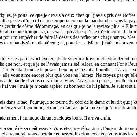
ques, je portai ce que je devais à ceux chez qui j’avais pris des étoffes 
lle pièces d’or, et la dame emporta encore la marchandise sans la payer,
t sans certitude d’être dédommagé, en cas que je ne la revisse plus. « E
Serait-ce une trompeuse, et serait-il possible qu’elle m’eût leurré d’ab
ant pour m’empêcher de faire là-dessus des réflexions chagrinantes. Me
 marchands s’impatientèrent ; et, pour les satisfaire, j’étais prêt à vend
orte. » Ces paroles achevèrent de dissiper ma frayeur et redoublèrent mo
dis que non, et que je ne l’avais jamais été. Alors, en donnant l’or à l’e
er l’or. Pendant que je le pesais, l’eunuque me dit à l’oreille : « A vous 
; elle vous aime encore plus que vous ne l’aimez. Ne croyez pas qu’elle 
us a demandé si vous étiez marié. Vous n’avez qu’à parler, il ne tiendra 
l’ai vue ; mais je n’osais aspirer au bonheur de lui plaire. Je suis tout 
ais dans le sac, l’eunuque se tourna du côté de la dame et lui dit que j’ét
e m’enverrait l’eunuque, et que je n’aurais qu’à faire ce qu’il me dirait de
patiemment l’eunuque durant quelques jours. Il arriva enfin.
de la santé de sa maîtresse. « Vous êtes, me répondit-il, l’amant du mon
ns, elle viendrait vous chercher et passerait volontiers avec vous tous le