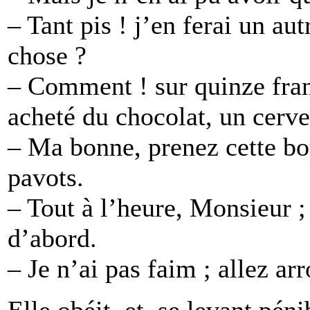
– Tant pis ! j’en ferai un au
chose ?
– Comment ! sur quinze fran
acheté du chocolat, un cervel
– Ma bonne, prenez cette bou
pavots.
– Tout à l’heure, Monsieur ;
d’abord.
– Je n’ai pas faim ; allez ar
Elle obéit, et, se levant péni