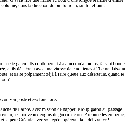
 celui-ci avait fixé une hache au bout d’une longue branche d’érable,
 colonne, dans la direction du pin fourchu, sur le refrain :
ns cette galère. Ils continuèrent à avancer néanmoins, faisant bonne
 et ils détalèrent avec une vitesse de cinq lieues à l’heure, laissant
oute, et ils se préparaient déjà à faire queue aux déserteurs, quand le
arou ?
acun son poste et ses fonctions.
à gauche de l’arbre, avec mission de happer le loup-garou au passage,
l convenu, les nouveaux engins de guerre de nos Archimèdes en herbe,
et le père Crédule avec son épée, opérerait la... délivrance !