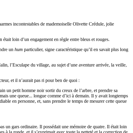
 charmes incontestables de mademoiselle Olivette Crédule, jolie
on était loin d’un engagement en règle entre bleus et rouges.
endre un
hum
particulier, signe caractéristique qu’il en savait plus long
lin, l’Esculape du village, au sujet d’une aventure arrivée, la veille,
ur, et il n’aurait pas ri pour ben de quoi :
ain un petit homme noir sortir du creux de l’arbre, et prendre sa
e, mais une queue... longue comme d’ici à demain. Il y avait longtemps
le diable en personne, et, sans prendre le temps de mesurer cette queue
 pas un gars ordinaire. Il possédait une mémoire de quatre. Il était loin
s à la ronde, et il s’exprimait avec toute la netteté et la correction de