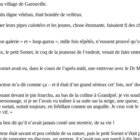
au village de Garouville.
 du digne vétéran, était bondée de
veilleux
.
umer leurs pipes
culottées
et les jeunes, chose étonnante, faisaient fi des
sse-galerie » et « loup-garou », mille fois répétés, n’eussent prouvé qu’
 le petit Sornet, le coq de la jeunesse de l’endroit, venait de faire ent
 Sornet avait eu, dans le cours de l’après-midi, une entrevue avec le Dr Ma
r m’a dit comme ça – et il était d’un grand sérieux cet’ fois, not’ docte
ssant devant le pin fourchu, au bas de la colline à Grandpré, je vis soud
ersonnage, si je ne l’avais vu traîner à sa suite sur la neige, une queu
 sortait, sortait toujours, en frétillant comme un anguille. Je crus voir 
 vif. »
a ben dit qu’il n’avait jamais conté une
mentrie
, de sa vie !
cteur était savant et peu crédule de sa nature, puis le petit Sornet n’était
t de rapporter un discours, un sermon, il n’avait pas son pareil à dix lieue