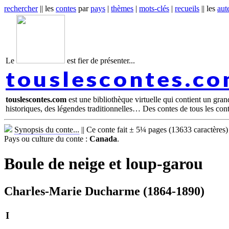
rechercher
|| les
contes
par
pays
|
thèmes
|
mots-clés
|
recueils
|| les
aut
Le
est fier de présenter...
touslescontes.c
touslescontes.com
est une bibliothèque virtuelle qui contient un gra
historiques, des légendes traditionnelles… Des contes de tous les con
Synopsis du conte...
||
Ce conte fait ± 5¼ pages (13633 caractères)
Pays ou culture du conte :
Canada
.
Boule de neige et loup-garou
Charles-Marie Ducharme (1864-1890)
I