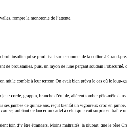
valles, rompre la monotonie de l’attente.
n bruit insolite qui se produisait sur le sommet de la colline à Grand-pré.
ent de broussailles, puis, un rayon de lune perçant soudain l’obscurité, 
ion mit le comble à leur terreur. On avait bien prévu le cas où le loup-ga
n jeu : corde, grappin, branche d’érable, allèrent tomber pêle-mêle dans 
plus ses jambes de quinze ans, reçut bientôt un vigoureux croc-en-jambe, e
 course, oubliant de lancer un cartel à celui qui avait surpris en traître u
taient loin d’y être étrangers. Moins maltraités, la plupart, que le père C