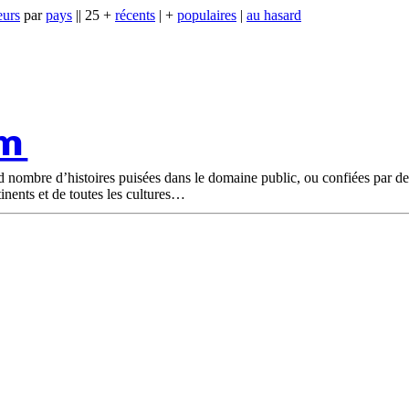
eurs
par
pays
|| 25 +
récents
| +
populaires
|
au hasard
om
nd nombre d’histoires puisées dans le domaine public, ou confiées par d
tinents et de toutes les cultures