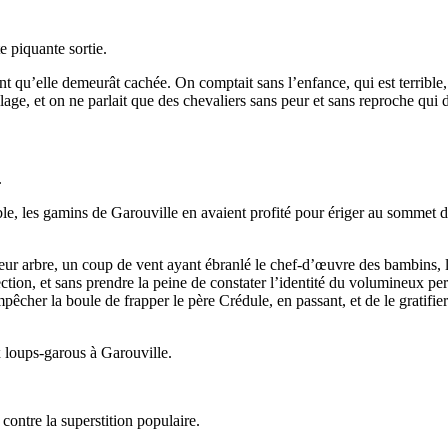
e piquante sortie.
ient qu’elle demeurât cachée. On comptait sans l’enfance, qui est terrible,
village, et on ne parlait que des chevaliers sans peur et sans reproche qui
.
lléable, les gamins de Garouville en avaient profité pour ériger au somm
eur arbre, un coup de vent ayant ébranlé le chef-d’œuvre des bambins, le
irection, et sans prendre la peine de constater l’identité du volumineux p
pêcher la boule de frapper le père Crédule, en passant, et de le gratifier
x loups-garous à Garouville.
contre la superstition populaire.