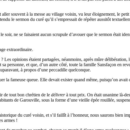
aller souvent à la messe au village voisin, vu leur éloignement, le petit 
tendu le sermon du curé qu’il s’empressait de répéter aussitôt textuelle
, le soir, ne se faisaient aucun scrupule d’avouer que le sermon était ide
age extraordinaire.
? Les opinions étaient partagées, néanmoins, après mûre délibération, le
nt sa personne, et que, d’un autre côté, toute la famille Sansfaçon en re
s auparavant, à propos d’une peccadille quelconque.
inguer la fameuse queue. Elle devait exister quand même, puisqu’on avai
ir de tout bon chrétien de le
délivrer
à tout prix. On était unanime là-des
abitants de Garouville, sous la forme d’une vieille épée rouillée, suspen
historique du curé voisin, et s’il faillît à l’honneur, nous saurons bien i
es armes !