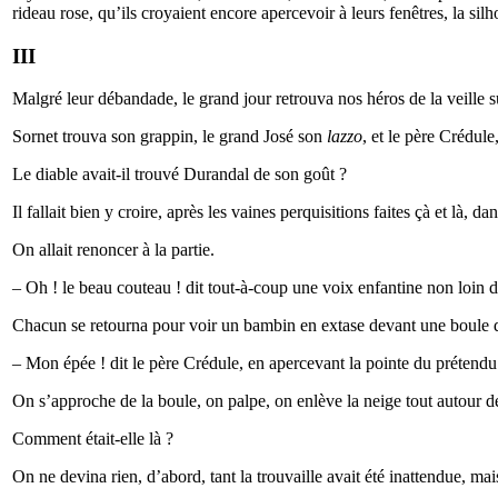
rideau rose, qu’ils croyaient encore apercevoir à leurs fenêtres, la si
III
Malgré leur débandade, le grand jour retrouva nos héros de la veille su
Sornet trouva son grappin, le grand José son
lazzo
, et le père Crédul
Le diable avait-il trouvé Durandal de son goût ?
Il fallait bien y croire, après les vaines perquisitions faites çà et là, da
On allait renoncer à la partie.
– Oh ! le beau couteau ! dit tout-à-coup une voix enfantine non loin 
Chacun se retourna pour voir un bambin en extase devant une boule de n
– Mon épée ! dit le père Crédule, en apercevant la pointe du prétendu
On s’approche de la boule, on palpe, on enlève la neige tout autour de 
Comment était-elle là ?
On ne devina rien, d’abord, tant la trouvaille avait été inattendue, mai