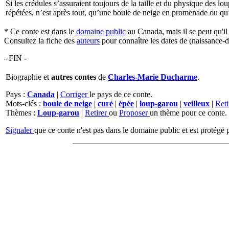
Si les crédules s’assuraient toujours de la taille et du physique des lo
répétées, n’est après tout, qu’une boule de neige en promenade ou q
* Ce conte est dans le
domaine public
au Canada, mais il se peut qu'i
Consultez la fiche des
auteurs
pour connaître les dates de (naissance-d
- FIN -
Biographie et
autres contes
de
Charles-Marie Ducharme
.
Pays :
Canada
|
Corriger
le pays de ce conte.
Mots-clés :
boule de neige
|
curé
|
épée
|
loup-garou
|
veilleux
|
Reti
Thèmes :
Loup-garou
|
Retirer
ou
Proposer
un thème pour ce conte.
Signaler
que ce conte n'est pas dans le domaine public et est protégé p