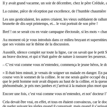
Il y avait grand vacarme, un soir de décembre, chez le père Crédule, 
La cuisine, pièce de réception par excellence, de l’humble chaumière
Les uns gesticulaient, les autres criaient, les vieux oubliaient de rall
brunette de dix-sept printemps, et... le vrai portrait de son père !
Bref ! on se serait cru en vraie campagne électorale, si les mots « cha
Au moment où je vous introduis dans ce milieu bruyant et superstitieux,
que ses voisins sur le thème de la discussion.
Aussitôt, silence complet sur toute la ligne, car on savait que le petit
au brave docteur, et qui n’était guère de nature à rassurer les peureux.
– C’est vrai comme vous m’entendez, commença le jeune héros, le docteu
« Il était bien minuit, je venais de soigner un malade en danger. En pa
course vers le sommet de la colline. Je ne me serais guère occupé du p
que le petit homme noir avait disparu au haut de la colline, et la queue
phénoménale, je pris mes jambes et j’arrivai à la maison plus mort que
Encore une fois, c’est vrai comme vous m’entendez, et not’ docteur l’
Cela devait être vrai, en effet, et tous en étaient convaincus, car le do
de parler suivant les règles quand il conversait, mais quand il s’agissai