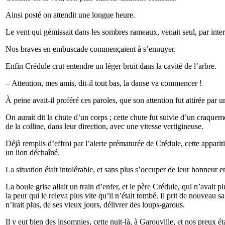
Ainsi posté on attendit une longue heure.
Le vent qui gémissait dans les sombres rameaux, venait seul, par inter
Nos braves en embuscade commençaient à s’ennuyer.
Enfin Crédule crut entendre un léger bruit dans la cavité de l’arbre.
– Attention, mes amis, dit-il tout bas, la danse va commencer !
À peine avait-il proféré ces paroles, que son attention fut attirée par u
On aurait dit la chute d’un corps ; cette chute fut suivie d’un craquem
de la colline, dans leur direction, avec une vitesse vertigineuse.
Déjà remplis d’effroi par l’alerte prématurée de Crédule, cette apparit
un lion déchaîné.
La situation était intolérable, et sans plus s’occuper de leur honneur e
La boule grise allait un train d’enfer, et le père Crédule, qui n’avait 
la peur qui le releva plus vite qu’il n’était tombé. Il prit de nouveau sa
n’irait plus, de ses vieux jours, délivrer des loups-garous.
Il y eut bien des insomnies, cette nuit-là, à Garouville, et nos preux é