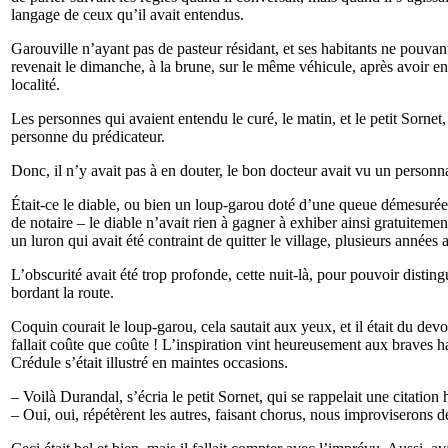
langage de ceux qu’il avait entendus.
Garouville n’ayant pas de pasteur résidant, et ses habitants ne pouvant 
revenait le dimanche, à la brune, sur le même véhicule, après avoir en
localité.
Les personnes qui avaient entendu le curé, le matin, et le petit Sornet
personne du prédicateur.
Donc, il n’y avait pas à en douter, le bon docteur avait vu un personn
Était-ce le diable, ou bien un loup-garou doté d’une queue démesurée 
de notaire – le diable n’avait rien à gagner à exhiber ainsi gratuiteme
un luron qui avait été contraint de quitter le village, plusieurs année
L’obscurité avait été trop profonde, cette nuit-là, pour pouvoir dist
bordant la route.
Coquin courait le loup-garou, cela sautait aux yeux, et il était du devo
fallait coûte que coûte ! L’inspiration vint heureusement aux braves h
Crédule s’était illustré en maintes occasions.
– Voilà Durandal, s’écria le petit Sornet, qui se rappelait une citation 
– Oui, oui, répétèrent les autres, faisant chorus, nous improviserons d