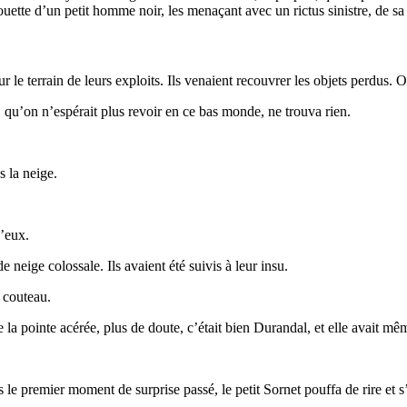
lhouette d’un petit homme noir, les menaçant avec un rictus sinistre, de s
r le terrain de leurs exploits. Ils venaient recouvrer les objets perdus. 
e, qu’on n’espérait plus revoir en ce bas monde, ne trouva rien.
ns la neige.
d’eux.
eige colossale. Ils avaient été suivis à leur insu.
 couteau.
la pointe acérée, plus de doute, c’était bien Durandal, et elle avait mêm
s le premier moment de surprise passé, le petit Sornet pouffa de rire et s’