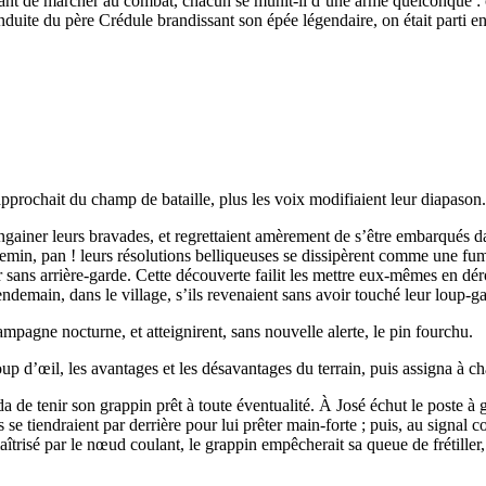
 avant de marcher au combat, chacun se munit-il d’une arme quelconque :
nduite du père Crédule brandissant son épée légendaire, on était parti en
prochait du champ de bataille, plus les voix modifiaient leur diapason.
gainer leurs bravades, et regrettaient amèrement de s’être embarqués da
min, pan ! leurs résolutions belliqueuses se dissipèrent comme une fumée,
ver sans arrière-garde. Cette découverte failit les mettre eux-mêmes en dér
ndemain, dans le village, s’ils revenaient sans avoir touché leur loup-g
campagne nocturne, et atteignirent, sans nouvelle alerte, le pin fourchu.
p d’œil, les avantages et les désavantages du terrain, puis assigna à ch
nda de tenir son grappin prêt à toute éventualité. À José échut le poste 
se tiendraient par derrière pour lui prêter main-forte ; puis, au signa
îtrisé par le nœud coulant, le grappin empêcherait sa queue de frétiller, 