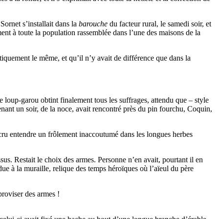
Sornet s’installait dans la
barouche
du facteur rural, le samedi soir, et
ment à toute la population rassemblée dans l’une des maisons de la
ntiquement le même, et qu’il n’y avait de différence que dans la
 loup-garou obtint finalement tous les suffrages, attendu que – style
venant un soir, de la noce, avait rencontré près du pin fourchu, Coquin,
t cru entendre un frôlement inaccoutumé dans les longues herbes
sus. Restait le choix des armes. Personne n’en avait, pourtant il en
due à la muraille, relique des temps héroïques où l’aïeul du père
mproviser des armes !