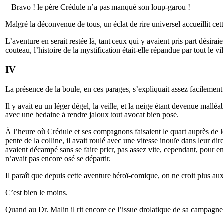
– Bravo ! le père Crédule n’a pas manqué son loup-garou !
Malgré la déconvenue de tous, un éclat de rire universel accueillit cett
L’aventure en serait restée là, tant ceux qui y avaient pris part désira
couteau, l’histoire de la mystification était-elle répandue par tout le 
IV
La présence de la boule, en ces parages, s’expliquait assez facilement
Il y avait eu un léger dégel, la veille, et la neige étant devenue ma
avec une bedaine à rendre jaloux tout avocat bien posé.
À l’heure où Crédule et ses compagnons faisaient le quart auprès de l
pente de la colline, il avait roulé avec une vitesse inouïe dans leur d
avaient décampé sans se faire prier, pas assez vite, cependant, pour em
n’avait pas encore osé se départir.
Il paraît que depuis cette aventure héroï-comique, on ne croit plus au
C’est bien le moins.
Quand au Dr. Malin il rit encore de l’issue drolatique de sa campagne 