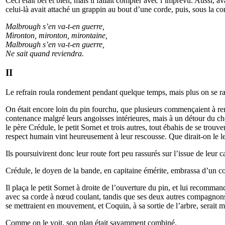
Ceci était bel et bien, mais il fallait compter avec l’imprévu. Aussi,
celui-là avait attaché un grappin au bout d’une corde, puis, sous la co
Malbrough
s’en va-t-en guerre,
Mironton, mironton, mirontaine,
Malbrough
s’en va-t-en guerre,
Ne sait quand reviendra.
II
Le refrain roula rondement pendant quelque temps, mais plus on se rap
On était encore loin du pin fourchu, que plusieurs commençaient à ren
contenance malgré leurs angoisses intérieures, mais à un détour du che
le père Crédule, le petit Sornet et trois autres, tout ébahis de se trou
respect humain vint heureusement à leur rescousse. Que dirait-on le le
Ils poursuivirent donc leur route fort peu rassurés sur l’issue de leur 
Crédule, le doyen de la bande, en capitaine émérite, embrassa d’un cou
Il plaça le petit Sornet à droite de l’ouverture du pin, et lui recomma
avec sa corde à nœud coulant, tandis que ses deux autres compagnons 
se mettraient en mouvement, et Coquin, à sa sortie de l’arbre, serait ma
Comme on le voit, son plan était savamment combiné.