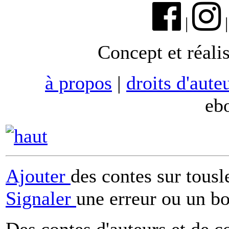
|
Concept et réali
à propos
|
droits d'aute
eb
Ajouter
des contes sur tous
Signaler
une erreur ou un b
Des contes d'auteurs et de c