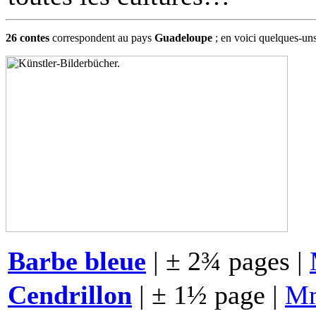
26 contes
correspondent au pays
Guadeloupe
; en voici quelques-u
Barbe bleue
| ± 2¾ pages |
Cendrillon
| ± 1½ page |
M