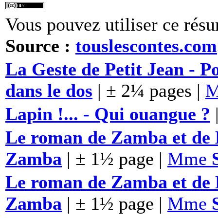
Vous pouvez utiliser ce résu
Source :
touslescontes.com
La Geste de Petit Jean - P
dans le dos
| ± 2¼ pages |
Lapin !... - Qui ouangue ?
Le roman de Zamba et de L
Zamba
| ± 1½ page |
Mme
Le roman de Zamba et de L
Zamba
| ± 1½ page |
Mme