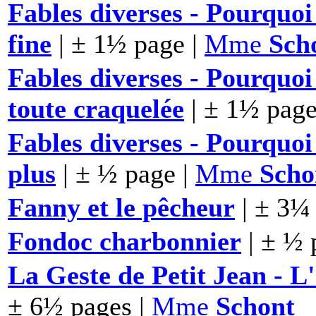
Fables diverses - Pourquoi l
fine
| ± 1½ page |
Mme
Sch
Fables diverses - Pourquoi
toute craquelée
| ± 1½ page
Fables diverses - Pourquo
plus
| ± ½ page |
Mme
Scho
Fanny et le pêcheur
| ± 3¼
Fondoc charbonnier
| ± ½ 
La Geste de Petit Jean - L'
± 6½ pages |
Mme
Schont