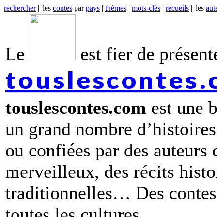
rechercher
|| les
contes
par
pays
|
thèmes
|
mots-clés
|
recueils
|| les
aut
Le
est fier de présente
touslescontes
touslescontes.com
est une b
un grand nombre d’histoires
ou confiées par des auteurs
merveilleux, des récits hist
traditionnelles… Des contes 
toutes les cultures