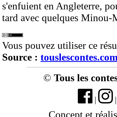
s'enfuient en Angleterre, p
tard avec quelques Minou-Mi
Vous pouvez utiliser ce rés
Source :
touslescontes.co
©
Tous les conte
|
Concept et réali