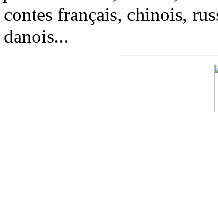
contes français, chinois, rus
danois...