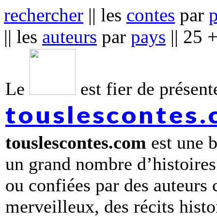
rechercher
|| les
contes
par
|| les
auteurs
par
pays
|| 25 
Le
est fier de présente
touslescontes
touslescontes.com
est une b
un grand nombre d’histoires
ou confiées par des auteurs
merveilleux, des récits hist