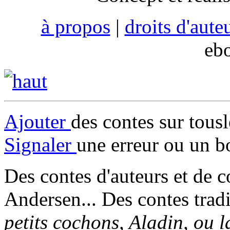
à propos
|
droits d'aute
eb
Ajouter
des contes sur tous
Signaler
une erreur ou un b
Des contes d'auteurs et de c
Andersen... Des contes trad
petits cochons, Aladin, ou 