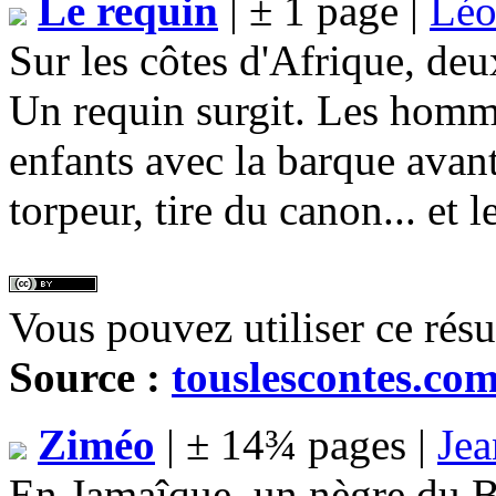
Le requin
| ± 1 page |
Lé
Sur les côtes d'Afrique, deu
Un requin surgit. Les homme
enfants avec la barque avant 
torpeur, tire du canon... et l
Vous pouvez utiliser ce rés
Source :
touslescontes.co
Ziméo
| ± 14¾ pages |
Jea
En Jamaîque, un nègre du B