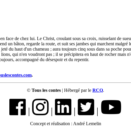
en face de chez lui. Le Christ, croulant sous sa croix, ruisselant de s
rend un bâton, regarde la route, et suit ses jambes qui marchent malgré lui.
a jeté du haut d'un chameau ; aura toujours cinq sous dans sa poche pou
ux lions, qui n'en voudront pas ; il se précipitera en haut de rocher mais 
toujours, accompagné du désespoir et du repentir.
ouslescontes.com
.
©
Tous les contes
| Hébergé par le
RCQ
.
|
|
|
|
Concept et réalisation : André Lemelin