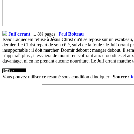
Juif errant
| ± 8¾ pages |
Paul
Boiteau
Isaac Laquedem refuse à Jésus-Christ qu'il se repose sur un escabeau, 
dernier. Le Christ repart de son côté, suivi de la foule ; le Juif errant p
insupportable ; il doit marcher. Dormir debout ; manger debout. Il ser
n'apparaît plus ; il essaiera de mourir en s'offrant aux crocodiles et a
davantage, ni en ne prenant aucune nourriture. Le Juif errant marche 
Vous pouvez utiliser ce résumé sous condition d'indiquer :
Source :
t