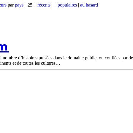
eurs
par
pays
|| 25 +
récents
| +
populaires
|
au hasard
om
nd nombre d’histoires puisées dans le domaine public, ou confiées par d
tinents et de toutes les cultures