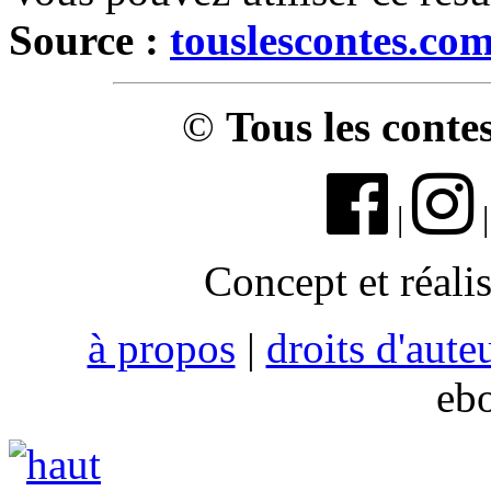
Source :
touslescontes.co
©
Tous les conte
|
Concept et réali
à propos
|
droits d'aute
eb