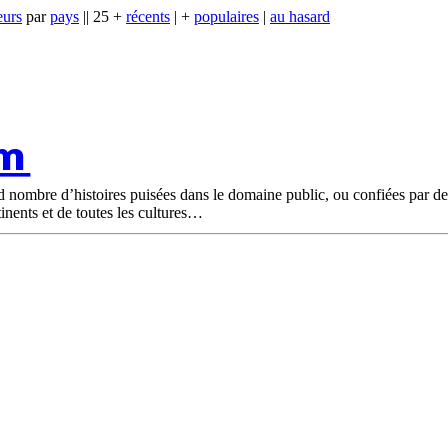
eurs
par
pays
|| 25 +
récents
| +
populaires
|
au hasard
om
nd nombre d’histoires puisées dans le domaine public, ou confiées par d
tinents et de toutes les cultures