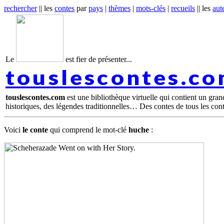
rechercher
|| les
contes
par
pays
|
thèmes
|
mots-clés
|
recueils
|| les
aut
Le
est fier de présenter...
touslescontes.c
touslescontes.com
est une bibliothèque virtuelle qui contient un gra
historiques, des légendes traditionnelles… Des contes de tous les con
Voici
le conte
qui comprend le mot-clé
huche
: