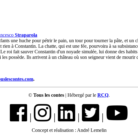
ancesco
Straparola
nfants une huche pour pétrir le pain, un tour pour tourner la pâte, et un c
rien à Constantin. La chatte, qui est une fée, pourvoira à sa subsistance. 
 roi fait sauver Constantin d'un noyade simulée, lui donne des habits e
 les possède. Ils arrivent à un château où son seigneur vient de mourir d
ouslescontes.com
.
©
Tous les contes
| Hébergé par le
RCQ
.
|
|
|
|
Concept et réalisation : André Lemelin