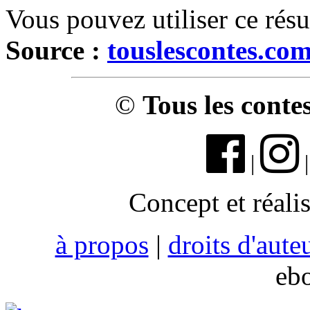
Vous pouvez utiliser ce rés
Source :
touslescontes.co
©
Tous les conte
|
Concept et réali
à propos
|
droits d'aute
eb