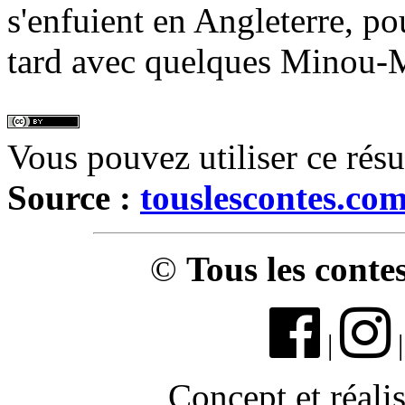
s'enfuient en Angleterre, p
tard avec quelques Minou-Mi
Vous pouvez utiliser ce rés
Source :
touslescontes.co
©
Tous les conte
|
Concept et réali