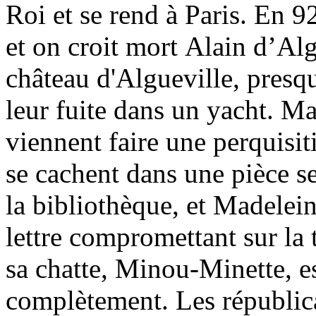
Roi et se rend à Paris. En 92
et on croit mort Alain d’Alg
château d'Algueville, presq
leur fuite dans un yacht. Ma
viennent faire une perquisiti
se cachent dans une pièce s
la bibliothèque, et Madelein
lettre compromettant sur la 
sa chatte, Minou-Minette, es
complètement. Les républicai