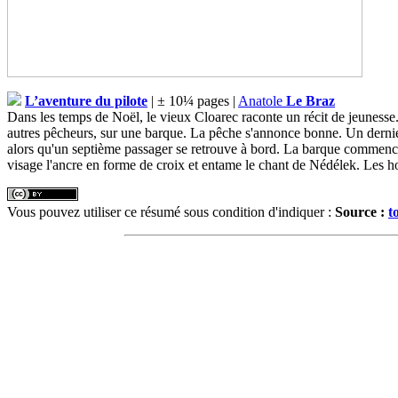
L’aventure du pilote
| ± 10¼ pages |
Anatole
Le Braz
Dans les temps de Noël, le vieux Cloarec raconte un récit de jeunesse. Il
autres pêcheurs, sur une barque. La pêche s'annonce bonne. Un dernier
alors qu'un septième passager se retrouve à bord. La barque commence à 
visage l'ancre en forme de croix et entame le chant de Nédélek. Les ho
Vous pouvez utiliser ce résumé sous condition d'indiquer :
Source :
t