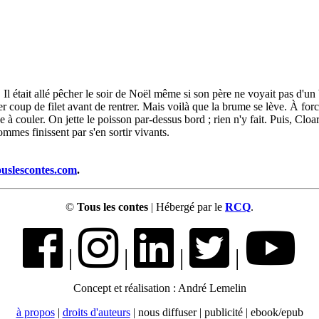
 était allé pêcher le soir de Noël même si son père ne voyait pas d'un bon 
 coup de filet avant de rentrer. Mais voilà que la brume se lève. À for
couler. On jette le poisson par-dessus bord ; rien n'y fait. Puis, Cloare
mmes finissent par s'en sortir vivants.
ouslescontes.com
.
©
Tous les contes
| Hébergé par le
RCQ
.
|
|
|
|
Concept et réalisation : André Lemelin
à propos
|
droits d'auteurs
| nous diffuser | publicité | ebook/epub