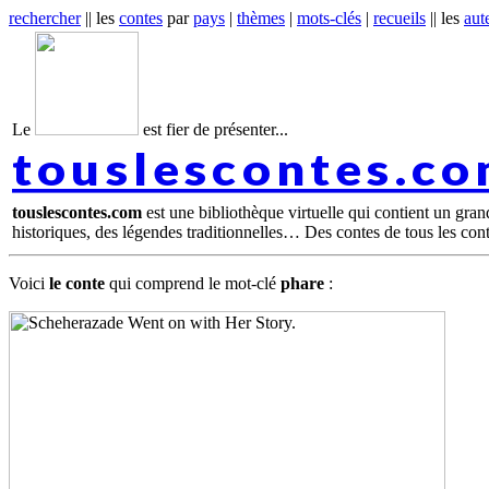
rechercher
|| les
contes
par
pays
|
thèmes
|
mots-clés
|
recueils
|| les
aut
Le
est fier de présenter...
touslescontes.c
touslescontes.com
est une bibliothèque virtuelle qui contient un gra
historiques, des légendes traditionnelles… Des contes de tous les con
Voici
le conte
qui comprend le mot-clé
phare
: