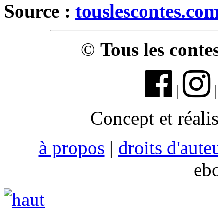
Source :
touslescontes.co
©
Tous les conte
|
Concept et réali
à propos
|
droits d'aute
eb