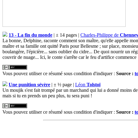
13 - La fin du monde
| ± 14 pages |
Charles-Philippe de
Chennevi
La bonne, Delphine, raconte comment son maître, qu'elle appelle monsieu
maître et sa famille ont quitté Paris pour Bellesme ; sur place, monsie
boulangère, l'épicière... sans oublier du cidre... De quoi nourrir un r
couvrir de nuage... Ici, le conte s'arrête car le feu d'artifice commence .
Vous pouvez utiliser ce résumé sous condition d'indiquer :
Source :
t
Une punition sévère
| ± ½ page |
Léon
Tolstoï
Un moujik s'est fait trompé par un marchand qui lui a donné moins de v
mais si tu en prends un peu plus, tu sera puni !
Vous pouvez utiliser ce résumé sous condition d'indiquer :
Source :
t