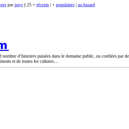
eurs
par
pays
|| 25 +
récents
| +
populaires
|
au hasard
om
nd nombre d’histoires puisées dans le domaine public, ou confiées par d
tinents et de toutes les cultures