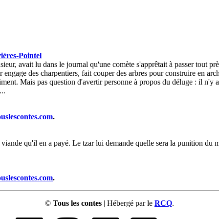
ères-Pointel
r, avait lu dans le journal qu'une comète s'apprêtait à passer tout près 
ur engage des charpentiers, fait couper des arbres pour construire en arc
égiment. Mais pas question d'avertir personne à propos du déluge : il n'y 
..
ouslescontes.com
.
iande qu'il en a payé. Le tzar lui demande quelle sera la punition du ma
ouslescontes.com
.
©
Tous les contes
| Hébergé par le
RCQ
.