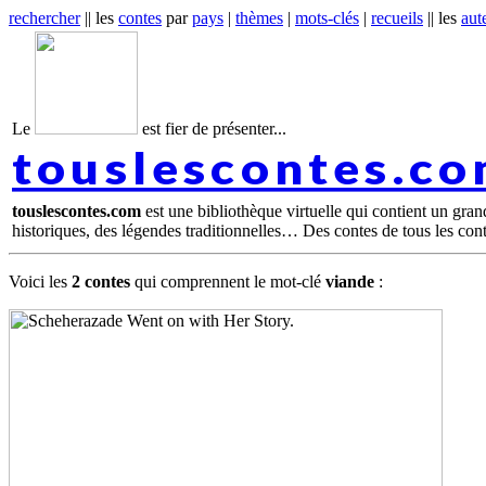
rechercher
|| les
contes
par
pays
|
thèmes
|
mots-clés
|
recueils
|| les
aut
Le
est fier de présenter...
touslescontes.c
touslescontes.com
est une bibliothèque virtuelle qui contient un gra
historiques, des légendes traditionnelles… Des contes de tous les con
Voici les
2 contes
qui comprennent le mot-clé
viande
: