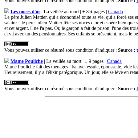
Vous pouvez utiliser ce résumé sous condition d'indiquer :
Source :
Les noces d'or
| La veillée au mort | ± 8¾ pages |
Canada
Le père Julien Mattier, qui a économisé toute sa vie, qui a forcé ses en
salaire... le père Julien Mattier fête ses noces d'or et espère bien que
et cet argent, il ne l'a pas. Or, le garçon a fait de prison, l'une des tr
et vit avec un des pensionnaires. Ses enfants se présentent, mais le père
Vous pouvez utiliser ce résumé sous condition d'indiquer :
Source :
Mame Pouliche
| La veillée au mort | ± 9 pages |
Canada
Mame Pouliche fait des ménages : balaye, essuie, époussette, vide les 
Heureusement, il y a l'élixir parégorique. Un jour, elle se lève en reta
Vous pouvez utiliser ce résumé sous condition d'indiquer :
Source :