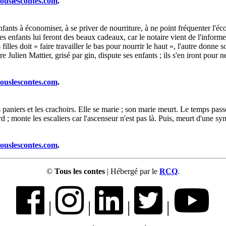
touslescontes.com
.
fants à économiser, à se priver de nourriture, à ne point fréquenter l'écol
 ses enfants lui feront des beaux cadeaux, car le notaire vient de l'inform
ois filles doit « faire travailler le bas pour nourrir le haut », l'autre don
 Julien Mattier, grisé par gin, dispute ses enfants ; ils s'en iront pour n
touslescontes.com
.
paniers et les crachoirs. Elle se marie ; son marie meurt. Le temps pass
rd ; monte les escaliers car l'ascenseur n'est pas là. Puis, meurt d'une sy
touslescontes.com
.
©
Tous les contes
| Hébergé par le
RCQ
.
|
|
|
|