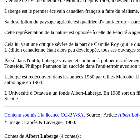
Membre de l'École littéraire de Montréal depuis 1909, il devient chr
Laberge est le premier écrivain canadien-français à faire du réalisme
Sa description du paysage agricole est qualifiée d'« anti-terroir » pa
Cette représentation de la nature est opposée à celle de Félicité Ang
Cela lui vaut une critique sévère de la part de Camille Roy (qui le q
L'édition canadienne étant alors peu développée, tous ses ouvrages s
Passé dans l'oubli, Laberge voyage et continue à publier discrètement d
Toutefois, Philippe Panneton lui succède dans l'anti-terroir avec so
Laberge est redécouvert dans les années 1950 par Gilles Marcotte. Il m
anthologie en 1963.
L'Université d'Ottawa a un fonds Albert-Laberge. En 1988 sort un fi
Sicotte.
Contenu soumis à la licence CC-BY-SA
. Source : Article
Albert Lab
* Image : Laprès & Lavergne, 1900.
Contes
de
Albert Laberge
(4 contes) :