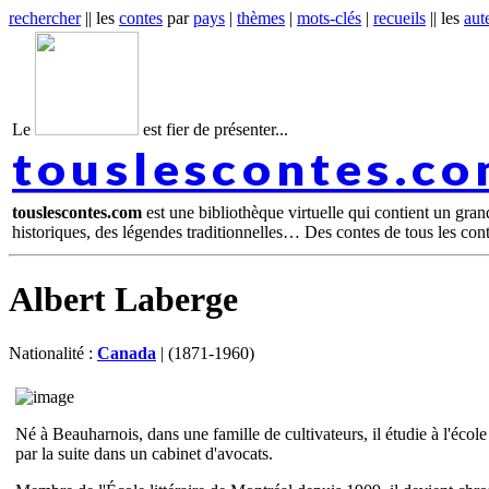
rechercher
|| les
contes
par
pays
|
thèmes
|
mots-clés
|
recueils
|| les
aut
Le
est fier de présenter...
touslescontes.c
touslescontes.com
est une bibliothèque virtuelle qui contient un gra
historiques, des légendes traditionnelles… Des contes de tous les con
Albert Laberge
Nationalité :
Canada
| (1871-1960)
Né à Beauharnois, dans une famille de cultivateurs, il étudie à l'écol
par la suite dans un cabinet d'avocats.