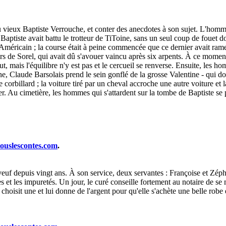
vieux Baptiste Verrouche, et conter des anecdotes à son sujet. L'homme f
Baptiste avait battu le trotteur de TiToine, sans un seul coup de fouet d
n Américain ; la course était à peine commencée que ce dernier avait ra
rs de Sorel, qui avait dû s'avouer vaincu après six arpents. À ce moment
ut, mais l'équilibre n'y est pas et le cercueil se renverse. Ensuite, les h
e, Claude Barsolais prend le sein gonflé de la grosse Valentine - qui donn
le corbillard ; la voiture tiré par un cheval accroche une autre voiture 
tier. Au cimetière, les hommes qui s'attardent sur la tombe de Baptiste s
touslescontes.com
.
veuf depuis vingt ans. À son service, deux servantes : Françoise et Zéphi
s et les impuretés. Un jour, le curé conseille fortement au notaire de se
hoisit une et lui donne de l'argent pour qu'elle s'achète une belle robe en 