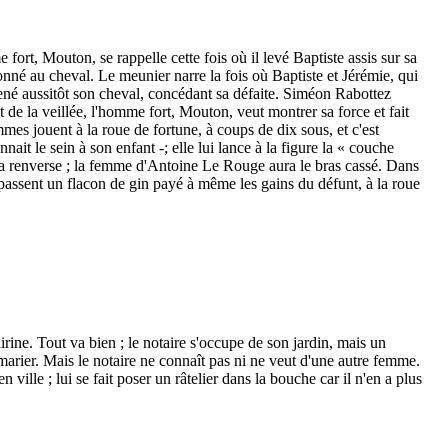
ort, Mouton, se rappelle cette fois où il levé Baptiste assis sur sa
onné au cheval. Le meunier narre la fois où Baptiste et Jérémie, qui
mené aussitôt son cheval, concédant sa défaite. Siméon Rabottez
 de la veillée, l'homme fort, Mouton, veut montrer sa force et fait
ommes jouent à la roue de fortune, à coups de dix sous, et c'est
ait le sein à son enfant -; elle lui lance à la figure la « couche
et la renverse ; la femme d'Antoine Le Rouge aura le bras cassé. Dans
e passent un flacon de gin payé à même les gains du défunt, à la roue
rine. Tout va bien ; le notaire s'occupe de son jardin, mais un
 marier. Mais le notaire ne connaît pas ni ne veut d'une autre femme.
ville ; lui se fait poser un râtelier dans la bouche car il n'en a plus