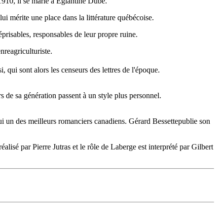
1910, il se marie à Églantine Dubé.
lui mérite une place dans la littérature québécoise.
éprisables, responsables de leur propre ruine.
nreagriculturiste.
, qui sont alors les censeurs des lettres de l'époque.
rs de sa génération passent à un style plus personnel.
 lui un des meilleurs romanciers canadiens. Gérard Bessettepublie son
réalisé par Pierre Jutras et le rôle de Laberge est interprété par Gilbert