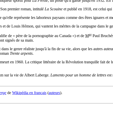
oniqueur sportif pour
La Presse
, un poste qu'il garde jusqu'en 1932. En 
. Son premier roman, intitulé
La Scouine
et publié en 1918, est celui qui 
rce qu'elle représente les laborieux paysans comme des êtres ignares et m
ers et de Louis Hémon, qui vantent les mérites de la campagne dans le ge
gr
ualifie de « père de la pornographie au Canada ») et de
M
Paul Bruchési
ont signés de sa main.
ans le genre réaliste jusqu'à la fin de sa vie, alors que les autres auteu
n roman
Trente arpents
.
eurt en 1960. La critique littéraire de la Révolution tranquille fait de
lm sur la vie de Albert Laberge.
Lamento pour un homme de lettres
est 
erge
de
Wikipédia en français
(
auteurs
).