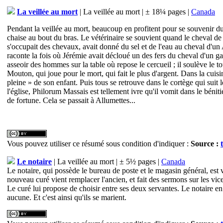
La veillée au mort
| La veillée au mort | ± 18¼ pages |
Canada
Pendant la veillée au mort, beaucoup en profitent pour se souvenir du 
chaise au bout du bras. Le vétérinaire se souvient quand le cheval de 
s'occupait des chevaux, avait donné du sel et de l'eau au cheval d'u
raconte la fois où Jérémie avait décloué un des fers du cheval d'un ga
asseoir des hommes sur la table où repose le cercueil ; il soulève le to
Mouton, qui joue pour le mort, qui fait le plus d'argent. Dans la cuisin
pleine » de son enfant. Puis tous se retrouve dans le cortège qui suit 
l'église, Philorum Massais est tellement ivre qu'il vomit dans le béni
de fortune. Cela se passait à Allumettes...
Vous pouvez utiliser ce résumé sous condition d'indiquer :
Source :
Le notaire
| La veillée au mort | ± 5½ pages |
Canada
Le notaire, qui possède le bureau de poste et le magasin général, est 
nouveau curé vient remplacer l'ancien, et fait des sermons sur les vice
Le curé lui propose de choisir entre ses deux servantes. Le notaire en c
aucune. Et c'est ainsi qu'ils se marient.