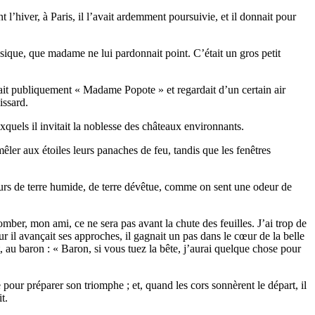
’hiver, à Paris, il l’avait ardemment poursuivie, et il donnait pour
ysique, que madame ne lui pardonnait point. C’était un gros petit
lait publiquement « Madame Popote » et regardait d’un certain air
issard.
xquels il invitait la noblesse des châteaux environnants.
 mêler aux étoiles leurs panaches de feu, tandis que les fenêtres
deurs de terre humide, de terre dévêtue, comme on sent une odeur de
mber, mon ami, ce ne sera pas avant la chute des feuilles. J’ai trop de
our il avançait ses approches, il gagnait un pas dans le cœur de la belle
nt, au baron : « Baron, si vous tuez la bête, j’aurai quelque chose pour
 pour préparer son triomphe ; et, quand les cors sonnèrent le départ, il
t.