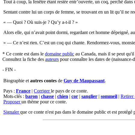
Tout à coup, la fenêtre étant restée entr’ouverte, un coq, perché dans 
Sentant contre lui un corps de femme, se trouvant en un lit qu’il ne rec
« — Quoi ? Où suis-je ? Qu’y a-t-il ? »
Alors elle, qui n’avait point dormi, regardant cet homme dépeigné, aux 
« — Ce n’est rien. C’est un coq qui chante. Rendormez-vous, monsieu
* Ce conte est dans le
domaine public
au Canada, mais il se peut qu'i
Consultez la fiche des
auteurs
pour connaître les dates de (naissance-d
- FIN -
Biographie et
autres contes
de
Guy de Maupassant
.
Pays :
France
|
Corriger
le pays de ce conte.
Mots-clés :
baron
|
chasse
|
chien
|
cor
|
sanglier
|
sommeil
|
Retirer
Proposer
un thème pour ce conte.
Signaler
que ce conte n'est pas dans le domaine public et est protégé p