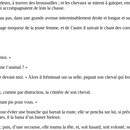
leurs, à travers des broussailles ; et les chevaux se mirent à galoper, emp
qui accompagnaient de loin la chasse.
t, au pas, dans une grande avenue interminablement droite et longue et s
age moqueur de la jeune femme, et de l’autre il suivait le chant des cors 
moi. »
me l’animal ? »
z devant moi. » Alors il frémissait sur sa selle, piquait son cheval qui bo
nt, comme par distraction, la crinière de son cheval.
 tant pis pour vous. »
our éviter une branche qui barrait la route, elle se pencha sur lui, si pr
s, il la baisa d’un baiser furieux.
puis, d’une secousse, elle tourna la tête, et, soit hasard, soit volonté, se