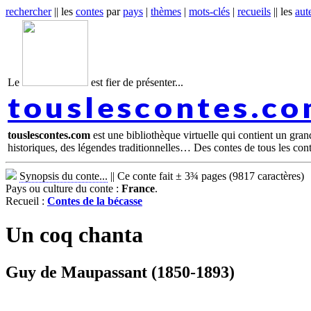
rechercher
|| les
contes
par
pays
|
thèmes
|
mots-clés
|
recueils
|| les
aut
Le
est fier de présenter...
touslescontes.c
touslescontes.com
est une bibliothèque virtuelle qui contient un gra
historiques, des légendes traditionnelles… Des contes de tous les con
Synopsis du conte...
||
Ce conte fait ± 3¾ pages (9817 caractères)
Pays ou culture du conte :
France
.
Recueil :
Contes de la bécasse
Un coq chanta
Guy de Maupassant (1850-1893)