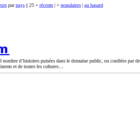
eurs
par
pays
|| 25 +
récents
| +
populaires
|
au hasard
om
nd nombre d’histoires puisées dans le domaine public, ou confiées par d
tinents et de toutes les cultures