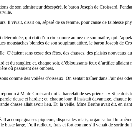
ons de son admirateur désespéré, le baron Joseph de Croissard. Pendant l
rville.
rs. Il vivait, disait-on, séparé de sa femme, pour cause de faiblesse ph
éterminée, qui riait d’un rire sonore au nez de son maître, qui l’appe
ngues moustaches blondes de son soupirant attitré, le baron Joseph de Cro
le. C’étaient sans cesse des fêtes, des chasses, des plaisirs nouveaux au
ard et du sanglier, et, chaque soir, d’éblouissants feux d’artifice allaient
mière où passaient des ombres.
 gazons comme des voilées d’oiseaux. On sentait traîner dans l’air des o
pondu à M. de Croissard qui la harcelait de ses prières : « Si je dois to
 parole rieuse et hardie ; et, chaque jour, il insistait davantage, chaque j
ande chasse allait avoir lieu. Et, la veille, Mme Berthe avait dit, en ria
gé. Il accompagna ses piqueurs, disposa les relais, organisa tout lui-même
e buste large, l’œil radieux, frais et fort comme s’il venait de sortir du li