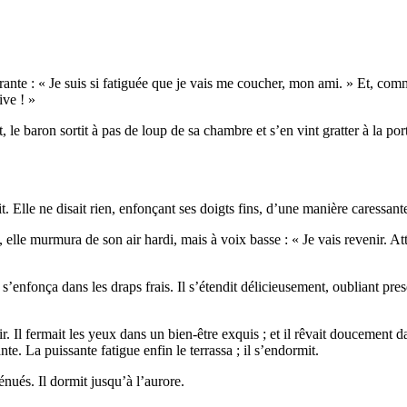
nte : « Je suis si fatiguée que je vais me coucher, mon ami. » Et, comme 
ve ! »
, le baron sortit à pas de loup de sa chambre et s’en vint gratter à la p
it. Elle ne disait rien, enfonçant ses doigts fins, d’une manière caressa
 elle murmura de son air hardi, mais à voix basse : « Je vais revenir. A
t s’enfonça dans les draps frais. Il s’étendit délicieusement, oubliant pres
ir. Il fermait les yeux dans un bien-être exquis ; et il rêvait doucement d
te. La puissante fatigue enfin le terrassa ; il s’endormit.
nués. Il dormit jusqu’à l’aurore.