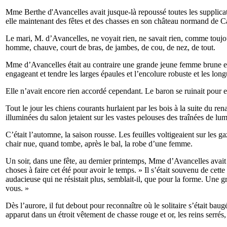
Mme Berthe d'Avancelles avait jusque-là repoussé toutes les supplicati
elle maintenant des fêtes et des chasses en son château normand de Ca
Le mari, M. d’Avancelles, ne voyait rien, ne savait rien, comme toujou
homme, chauve, court de bras, de jambes, de cou, de nez, de tout.
Mme d’Avancelles était au contraire une grande jeune femme brune et d
engageant et tendre les larges épaules et l’encolure robuste et les lo
Elle n’avait encore rien accordé cependant. Le baron se ruinait pour el
Tout le jour les chiens courants hurlaient par les bois à la suite du ren
illuminées du salon jetaient sur les vastes pelouses des traînées de lu
C’était l’automne, la saison rousse. Les feuilles voltigeaient sur les
chair nue, quand tombe, après le bal, la robe d’une femme.
Un soir, dans une fête, au dernier printemps, Mme d’Avancelles avait ré
choses à faire cet été pour avoir le temps. » Il s’était souvenu de cette
audacieuse qui ne résistait plus, semblait-il, que pour la forme. Une gr
vous. »
Dès l’aurore, il fut debout pour reconnaître où le solitaire s’était bau
apparut dans un étroit vêtement de chasse rouge et or, les reins serrés, l