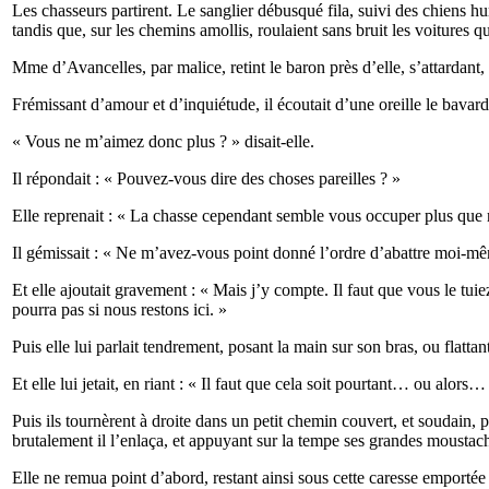
Les chasseurs partirent. Le sanglier débusqué fila, suivi des chiens hur
tandis que, sur les chemins amollis, roulaient sans bruit les voitures 
Mme d’Avancelles, par malice, retint le baron près d’elle, s’attardan
Frémissant d’amour et d’inquiétude, il écoutait d’une oreille le bavard
« Vous ne m’aimez donc plus ? » disait-elle.
Il répondait : « Pouvez-vous dire des choses pareilles ? »
Elle reprenait : « La chasse cependant semble vous occuper plus que 
Il gémissait : « Ne m’avez-vous point donné l’ordre d’abattre moi-mê
Et elle ajoutait gravement : « Mais j’y compte. Il faut que vous le tuie
pourra pas si nous restons ici. »
Puis elle lui parlait tendrement, posant la main sur son bras, ou flatta
Et elle lui jetait, en riant : « Il faut que cela soit pourtant… ou alors…
Puis ils tournèrent à droite dans un petit chemin couvert, et soudain, p
brutalement il l’enlaça, et appuyant sur la tempe ses grandes moustache
Elle ne remua point d’abord, restant ainsi sous cette caresse emportée ; 