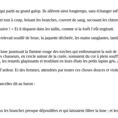
, qui partit au grand galop. Ils allèrent ainsi longtemps, sans échanger 
et tout à coup, brisant les branches, couvert de sang, secouant les chiens 
ve ! » Et il disparut dans les taillis, comme si la forêt l’eût englouti.
 relevait souillé de boue, la jaquette déchirée, les mains sanglantes, tan
lune jaunissait la flamme rouge des torches qui embrumaient la nuit de 
mes chasseurs, en cercle autour de la curée, sonnaient du cor à plein souffl
 les renards glapissants et troublant en leurs ébats les petits lapins gris,
 d’ardeur. Et des femmes, attendries par toutes ces choses douces et vio
ncelles dit au baron :
ous les branches presque dépouillées et qui laissaient filtrer la lune ; et l