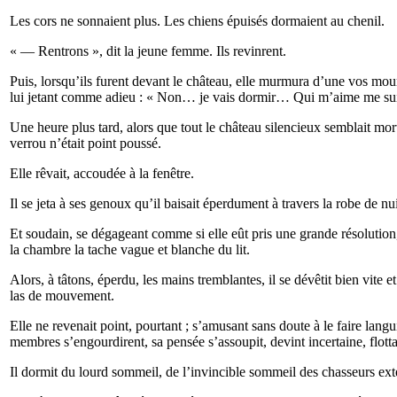
Les cors ne sonnaient plus. Les chiens épuisés dormaient au chenil.
« — Rentrons », dit la jeune femme. Ils revinrent.
Puis, lorsqu’ils furent devant le château, elle murmura d’une vos moura
lui jetant comme adieu : « Non… je vais dormir… Qui m’aime me sui
Une heure plus tard, alors que tout le château silencieux semblait mort
verrou n’était point poussé.
Elle rêvait, accoudée à la fenêtre.
Il se jeta à ses genoux qu’il baisait éperdument à travers la robe de nu
Et soudain, se dégageant comme si elle eût pris une grande résolution,
la chambre la tache vague et blanche du lit.
Alors, à tâtons, éperdu, les mains tremblantes, il se dévêtit bien vite e
las de mouvement.
Elle ne revenait point, pourtant ; s’amusant sans doute à le faire langu
membres s’engourdirent, sa pensée s’assoupit, devint incertaine, flottan
Il dormit du lourd sommeil, de l’invincible sommeil des chasseurs exté