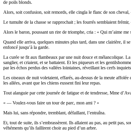
de poils blonds.
Alors, soit confusion, soit remords, elle cingla le flanc de son cheval
Le tumulte de la chasse se rapprochait ; les fourrés semblaient frémir, 
Alors le baron, poussant un rire de triomphe, cria : « Qui m’aime me sui
Quand elle arriva, quelques minutes plus tard, dans une clairière, il se
enfoncé jusqu’à la garde.
La curée se fit aux flambeaux par une nuit douce et mélancolique. La 
sanglier, et criaient, et se battaient. Et les piqueurs et les gentilshom
par les échos perdus des vallées lointaines, réveillant les cerfs inquiets,
Les oiseaux de nuit voletaient, effarés, au-dessus de la meute affolée
les allées, avant que les chiens eussent fini leur repas.
Tout alanguie par cette journée de fatigue et de tendresse, Mme d’Ava
« — Voulez-vous faire un tour de parc, mon ami ? »
Mais lui, sans répondre, tremblant, défaillant, l’entraîna.
Et, tout de suite, ils s’embrassèrent. Ils allaient au pas, au petit pas, s
véhéments qu’ils faillirent choir au pied d’un arbre.