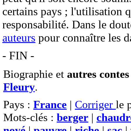
certains pays ; l'utilisation
responsabilité. Dans le dout
auteurs
pour connaître les d
- FIN -
Biographie et
autres contes
Fleury
.
Pays :
France
|
Corriger
le 
Mots-clés :
berger
|
chaudr
noyé
|
pauvre
|
riche
|
sac
|