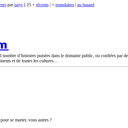
eurs
par
pays
|| 25 +
récents
| +
populaires
|
au hasard
om
nd nombre d’histoires puisées dans le domaine public, ou confiées par d
tinents et de toutes les cultures
pour se marier, vous autres ?