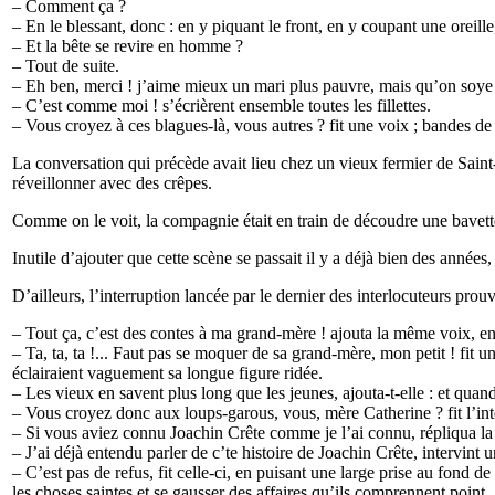
– Comment ça ?
– En le blessant, donc : en y piquant le front, en y coupant une oreill
– Et la bête se revire en homme ?
– Tout de suite.
– Eh ben, merci ! j’aime mieux un mari plus pauvre, mais qu’on soye 
– C’est comme moi ! s’écrièrent ensemble toutes les fillettes.
– Vous croyez à ces blagues-là, vous autres ? fit une voix ; bandes de 
La conversation qui précède avait lieu chez un vieux fermier de Saint
réveillonner avec des crêpes.
Comme on le voit, la compagnie était en train de découdre une bavette ;
Inutile d’ajouter que cette scène se passait il y a déjà bien des année
D’ailleurs, l’interruption lancée par le dernier des interlocuteurs pro
– Tout ça, c’est des contes à ma grand-mère ! ajouta la même voix, en
– Ta, ta, ta !... Faut pas se moquer de sa grand-mère, mon petit ! fit une
éclairaient vaguement sa longue figure ridée.
– Les vieux en savent plus long que les jeunes, ajouta-t-elle : et quand
– Vous croyez donc aux loups-garous, vous, mère Catherine ? fit l’int
– Si vous aviez connu Joachin Crête comme je l’ai connu, répliqua la v
– J’ai déjà entendu parler de c’te histoire de Joachin Crête, intervint
– C’est pas de refus, fit celle-ci, en puisant une large prise au fond 
les choses saintes et se gausser des affaires qu’ils comprennent point.