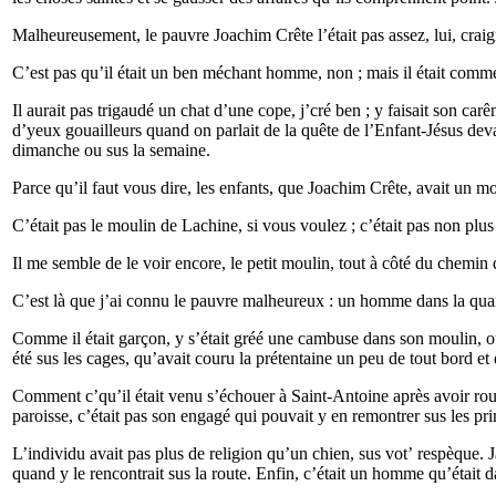
Malheureusement, le pauvre Joachim Crête l’était pas assez, lui, crai
C’est pas qu’il était un ben méchant homme, non ; mais il était comme 
Il aurait pas trigaudé un chat d’une cope, j’cré ben ; y faisait son car
d’yeux gouailleurs quand on parlait de la quête de l’Enfant-Jésus devan
dimanche ou sus la semaine.
Parce qu’il faut vous dire, les enfants, que Joachim Crête, avait un mo
C’était pas le moulin de Lachine, si vous voulez ; c’était pas non plus
Il me semble de le voir encore, le petit moulin, tout à côté du chemi
C’est là que j’ai connu le pauvre malheureux : un homme dans la quarant
Comme il était garçon, y s’était gréé une cambuse dans son moulin, 
été sus les cages, qu’avait couru la prétentaine un peu de tout bord et 
Comment c’qu’il était venu s’échouer à Saint-Antoine après avoir roul
paroisse, c’était pas son engagé qui pouvait y en remontrer sus les pr
L’individu avait pas plus de religion qu’un chien, sus vot’ respèque. J
quand y le rencontrait sus la route. Enfin, c’était un homme qu’était d