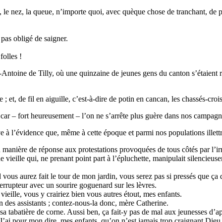
e, le nez, la queue, n’importe quoi, avec quèque chose de tranchant, de po
pas obligé de saigner.
folles !
-Antoine de Tilly, où une quinzaine de jeunes gens du canton s’étaient r
 et, de fil en aiguille, c’est-à-dire de potin en cancan, les chassés-croi
s, car – fort heureusement – l’on ne s’arrête plus guère dans nos campagne
uve à l’évidence que, même à cette époque et parmi nos populations illettr
 manière de réponse aux protestations provoquées de tous côtés par l’irr
 vieille qui, ne prenant point part à l’épluchette, manipulait silencieusem
 vous aurez fait le tour de mon jardin, vous serez pas si pressés que ça 
errupteur avec un sourire goguenard sur les lèvres.
ieille, vous y crairiez bien vous autres étout, mes enfants.
 un des assistants ; contez-nous-la donc, mère Catherine.
de sa tabatière de corne. Aussi ben, ça fait-y pas de mal aux jeunesses d
 J’ai pour mon dire, mes enfants, qu’on n’est jamais trop craignant Dieu