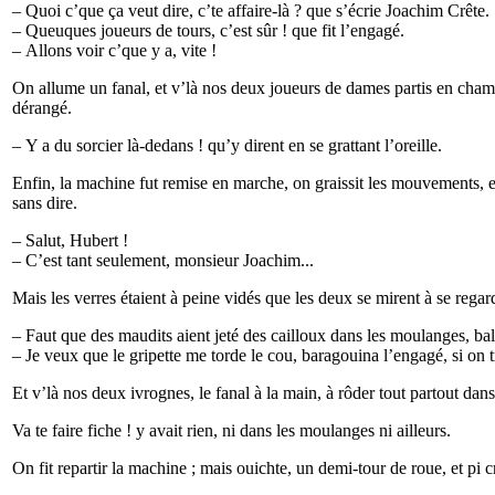
– Quoi c’que ça veut dire, c’te affaire-là ? que s’écrie Joachim Crête.
– Queuques joueurs de tours, c’est sûr ! que fit l’engagé.
– Allons voir c’que y a, vite !
On allume un fanal, et v’là nos deux joueurs de dames partis en chambra
dérangé.
– Y a du sorcier là-dedans ! qu’y dirent en se grattant l’oreille.
Enfin, la machine fut remise en marche, on graissit les mouvements, 
sans dire.
– Salut, Hubert !
– C’est tant seulement, monsieur Joachim...
Mais les verres étaient à peine vidés que les deux se mirent à se regard
– Faut que des maudits aient jeté des cailloux dans les moulanges, ba
– Je veux que le gripette me torde le cou, baragouina l’engagé, si on tr
Et v’là nos deux ivrognes, le fanal à la main, à rôder tout partout dan
Va te faire fiche ! y avait rien, ni dans les moulanges ni ailleurs.
On fit repartir la machine ; mais ouichte, un demi-tour de roue, et pi cra