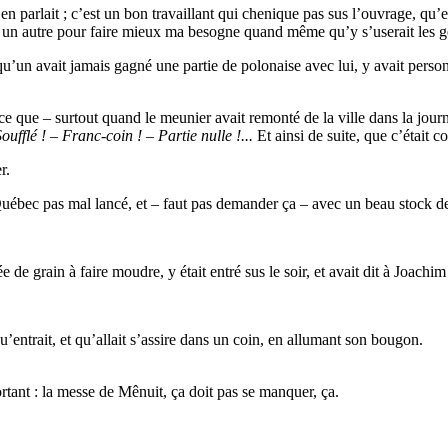
en parlait ; c’est un bon travaillant qui chenique pas sus l’ouvrage, qu
as un autre pour faire mieux ma besogne quand même qu’y s’userait les g
u’un avait jamais gagné une partie de polonaise avec lui, y avait person
rce que – surtout quand le meunier avait remonté de la ville dans la jou
fflé ! – Franc-coin ! – Partie nulle !...
Et ainsi de suite, que c’était 
r.
 Québec pas mal lancé, et – faut pas demander ça – avec un beau stock de 
grain à faire moudre, y était entré sus le soir, et avait dit à Joachim
’entrait, et qu’allait s’assire dans un coin, en allumant son bougon.
tant : la messe de Mênuit, ça doit pas se manquer, ça.