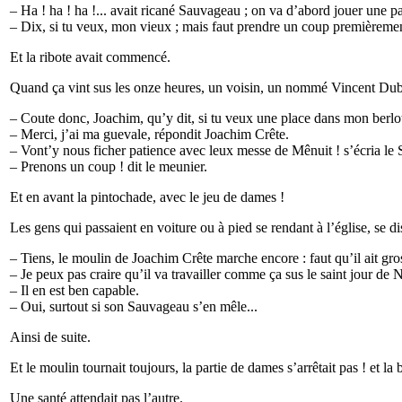
– Ha ! ha ! ha !... avait ricané Sauvageau ; on va d’abord jouer une p
– Dix, si tu veux, mon vieux ; mais faut prendre un coup premièremen
Et la ribote avait commencé.
Quand ça vint sus les onze heures, un voisin, un nommé Vincent Dubé
– Coute donc, Joachim, qu’y dit, si tu veux une place dans mon berlot p
– Merci, j’ai ma guevale, répondit Joachim Crête.
– Vont’y nous ficher patience avec leux messe de Mênuit ! s’écria le 
– Prenons un coup ! dit le meunier.
Et en avant la pintochade, avec le jeu de dames !
Les gens qui passaient en voiture ou à pied se rendant à l’église, se di
– Tiens, le moulin de Joachim Crête marche encore : faut qu’il ait gro
– Je peux pas craire qu’il va travailler comme ça sus le saint jour de 
– Il en est ben capable.
– Oui, surtout si son Sauvageau s’en mêle...
Ainsi de suite.
Et le moulin tournait toujours, la partie de dames s’arrêtait pas ! et la b
Une santé attendait pas l’autre.