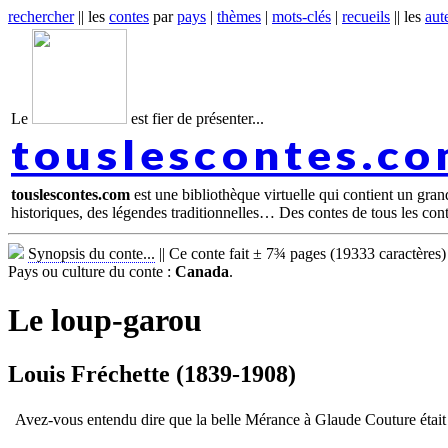
rechercher
|| les
contes
par
pays
|
thèmes
|
mots-clés
|
recueils
|| les
aut
Le
est fier de présenter...
touslescontes.c
touslescontes.com
est une bibliothèque virtuelle qui contient un gra
historiques, des légendes traditionnelles… Des contes de tous les con
Synopsis du conte...
||
Ce conte fait ± 7¾ pages (19333 caractères)
Pays ou culture du conte :
Canada
.
Le loup-garou
Louis Fréchette (1839-1908)
Avez-vous entendu dire que la belle Mérance à Glaude Couture était 