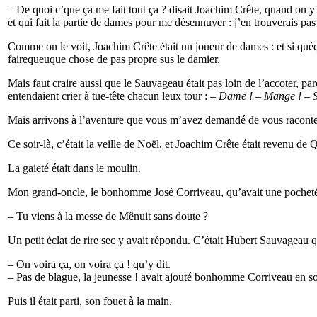
– De quoi c’que ça me fait tout ça ? disait Joachim Crête, quand on y 
et qui fait la partie de dames pour me désennuyer : j’en trouverais p
Comme on le voit, Joachim Crête était un joueur de dames : et si quéq
fairequeuque chose de pas propre sus le damier.
Mais faut craire aussi que le Sauvageau était pas loin de l’accoter, pa
entendaient crier à tue-tête chacun leux tour : –
Dame ! – Mange ! – Sou
Mais arrivons à l’aventure que vous m’avez demandé de vous raconte
Ce soir-là, c’était la veille de Noël, et Joachim Crête était revenu de
La gaieté était dans le moulin.
Mon grand-oncle, le bonhomme José Corriveau, qu’avait une pochetée de 
– Tu viens à la messe de Mênuit sans doute ?
Un petit éclat de rire sec y avait répondu. C’était Hubert Sauvageau qu
– On voira ça, on voira ça ! qu’y dit.
– Pas de blague, la jeunesse ! avait ajouté bonhomme Corriveau en sor
Puis il était parti, son fouet à la main.