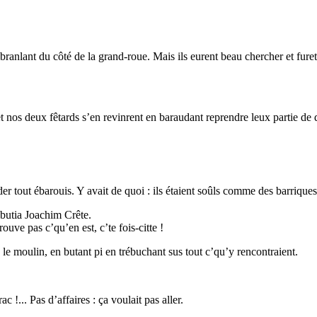
nlant du côté de la grand-roue. Mais ils eurent beau chercher et fureter d
et nos deux fêtards s’en revinrent en baraudant reprendre leux partie 
er tout ébarouis. Y avait de quoi : ils étaient soûls comme des barriques 
lbutia Joachim Crête.
ouve pas c’qu’en est, c’te fois-citte !
s le moulin, en butant pi en trébuchant sus tout c’qu’y rencontraient.
c !... Pas d’affaires : ça voulait pas aller.