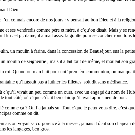
gnant Dieu.
j’en connais encore de nos jours : y pensait au bon Dieu et à la religio
ême et ses vendredis comme père et mère, à c’qu’on disait. Mais y se renda
t lui : et pi, dame, il aimait assez la goutte pour se coucher rond tous l
ulin, un moulin à farine, dans la concession de Beauséjour, sus la petite
 un moulin de seigneurie ; mais il allait tout de même, et moulait son g
n du roi. Quand on marchait pour not’ première communion, on manquait j
aine qu’haïssait pas à lutiner les fillettes, soit dit sans médisance.
où c’qu’il vivait un peu comme un ours, avec un engagé du nom de Hube
de tout côté, où c’que c’était ben clair qu’il avait appris nen de bon.
é comme ça ? On l’a jamais su. Tout c’que je peux vous dire, c’est que 
incipes comme on dit.
amais on voyait sa corporence à la messe ; jamais il ôtait son chapeau dev
ans les langages, ben gros.