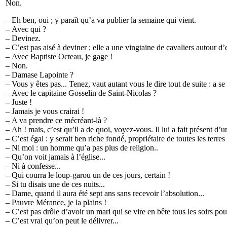
Non.
– Eh ben, oui ; y paraît qu’a va publier la semaine qui vient.
– Avec qui ?
– Devinez.
– C’est pas aisé à deviner ; elle a une vingtaine de cavaliers autour 
– Avec Baptiste Octeau, je gage !
– Non.
– Damase Lapointe ?
– Vous y êtes pas... Tenez, vaut autant vous le dire tout de suite : a s
– Avec le capitaine Gosselin de Saint-Nicolas ?
– Juste !
– Jamais je vous crairai !
– A va prendre ce mécréant-là ?
– Ah ! mais, c’est qu’il a de quoi, voyez-vous. Il lui a fait présent d’
– C’est égal : y serait ben riche fondé, propriétaire de toutes les terres
– Ni moi : un homme qu’a pas plus de religion..
– Qu’on voit jamais à l’église...
– Ni à confesse...
– Qui courra le loup-garou un de ces jours, certain !
– Si tu disais une de ces nuits...
– Dame, quand il aura été sept ans sans recevoir l’absolution...
– Pauvre Mérance, je la plains !
– C’est pas drôle d’avoir un mari qui se vire en bête tous les soirs pou
– C’est vrai qu’on peut le délivrer...