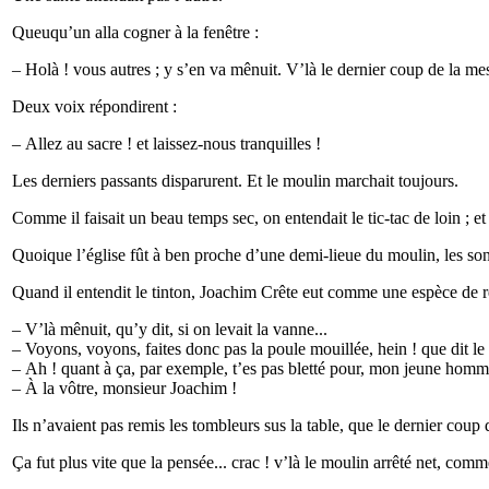
Queuqu’un alla cogner à la fenêtre :
– Holà ! vous autres ; y s’en va mênuit. V’là le dernier coup de la me
Deux voix répondirent :
– Allez au sacre ! et laissez-nous tranquilles !
Les derniers passants disparurent. Et le moulin marchait toujours.
Comme il faisait un beau temps sec, on entendait le tic-tac de loin ; et
Quoique l’église fût à ben proche d’une demi-lieue du moulin, les sons 
Quand il entendit le tinton, Joachim Crête eut comme une espèce de 
– V’là mênuit, qu’y dit, si on levait la vanne...
– Voyons, voyons, faites donc pas la poule mouillée, hein ! que dit le
– Ah ! quant à ça, par exemple, t’es pas bletté pour, mon jeune homme !
– À la vôtre, monsieur Joachim !
Ils n’avaient pas remis les tombleurs sus la table, que le dernier cou
Ça fut plus vite que la pensée... crac ! v’là le moulin arrêté net, com