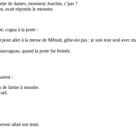
artie de dames, monsieur Joachin, c’pas ?
t, avait répondu le meunier.
, cogna à la porte :
our aller à la messe de Mênuit, gêne-toi pas : je suis tout seul avec ma 
Sauvageau, quand la porte fut fermée.
saient :
s de farine à moudre.
Noël.
rosse allait son train.