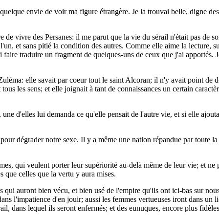
t quelque envie de voir ma figure étrangère. Je la trouvai belle, digne d
re de vivre des Persanes: il me parut que la vie du sérail n'était pas de 
un, et sans pitié la condition des autres. Comme elle aime la lecture, sur
ui faire traduire un fragment de quelques-uns de ceux que j'ai apportés. J
: elle savait par coeur tout le saint Alcoran; il n'y avait point de derv
tous les sens; et elle joignait à tant de connaissances un certain caractèr
ne d'elles lui demanda ce qu'elle pensait de l'autre vie, et si elle ajouta
it pour dégrader notre sexe. Il y a même une nation répandue par toute la P
mes, qui veulent porter leur supériorité au-delà même de leur vie; et ne p
s que celles que la vertu y aura mises.
 auront bien vécu, et bien usé de l'empire qu'ils ont ici-bas sur nous, 
, dans l'impatience d'en jouir; aussi les femmes vertueuses iront dans un l
l, dans lequel ils seront enfermés; et des eunuques, encore plus fidèles 