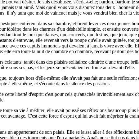
elle pouvait désirer. Je suis désabusée, s'écria-t-elle; pardon, pardon; 
'a jamais tant aimé. Mais quoi! vous vous disputez tous deux l'honneur 
rs, il n'y aura que moi de vaincue; mais je vous vendrai bien cher la vic
omestiques entrèrent dans sa chambre, et firent lever ces deux jeunes hom
 cour idolâtre dans les charmes d'un déshabillé simple, et ensuite couvert
 pendant tout le jour que danses, que concerts, que festins, que jeux, q
nts d'entrevue, elle revenait vers la troupe qu'elle avait quittée, toujour
issance avec ces captifs immortels qui devaient à jamais vivre avec elle. E
: elle erra toute la nuit de chambre en chambre, recevant partout des h
s éclatants, tantôt dans des plaisirs solitaires; admirée d'une troupe bri
tre sous ses pas, et les jeux se présentaient en foule au-devant d'elle.
 que, toujours hors d'elle-même; elle n'avait pas fait une seule réflexion:
mpte à elle-même, et s'écoute dans le silence des passions.
de cette liberté d'esprit: c'est pour cela qu'attachés invinciblement aux 
ie.
e toute sa vie à méditer: elle avait poussé ses réflexions beaucoup plus 
e cet avantage. C'est cette force d'esprit qui lui avait fait mépriser la cr
 dans un appartement de son palais. Elle se laissa aller à des réflexions bi
sensible à des tourments que l'on a partagés. Anaïs ne se tint pas dans 