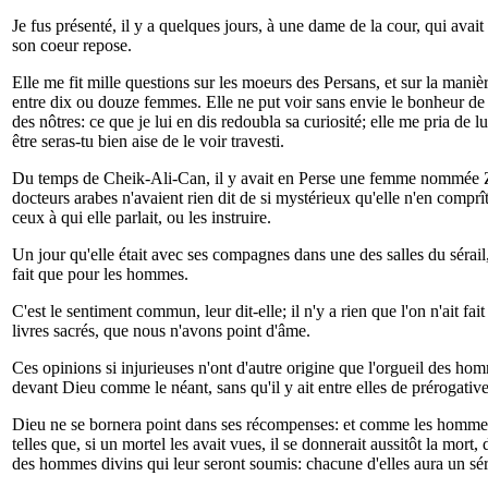
Je fus présenté, il y a quelques jours, à une dame de la cour, qui avai
son coeur repose.
Elle me fit mille questions sur les moeurs des Persans, et sur la maniè
entre dix ou douze femmes. Elle ne put voir sans envie le bonheur de l'
des nôtres: ce que je lui en dis redoubla sa curiosité; elle me pria de l
être seras-tu bien aise de le voir travesti.
Du temps de Cheik-Ali-Can, il y avait en Perse une femme nommée Zuléma
docteurs arabes n'avaient rien dit de si mystérieux qu'elle n'en comprît 
ceux à qui elle parlait, ou les instruire.
Un jour qu'elle était avec ses compagnes dans une des salles du sérail, u
fait que pour les hommes.
C'est le sentiment commun, leur dit-elle; il n'y a rien que l'on n'ait fa
livres sacrés, que nous n'avons point d'âme.
Ces opinions si injurieuses n'ont d'autre origine que l'orgueil des hom
devant Dieu comme le néant, sans qu'il y ait entre elles de prérogative
Dieu ne se bornera point dans ses récompenses: et comme les hommes qui
telles que, si un mortel les avait vues, il se donnerait aussitôt la mort
des hommes divins qui leur seront soumis: chacune d'elles aura un sérai