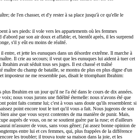
e; de l'en chasser, et d'y rester à sa place jusqu'à ce qu'elle le
ombent à ses pieds: il vole vers les appartements où les femmes
nd d'abord par son air doux et affable; et, bientôt après, il les surprend
nge, s'il y eût eu moins de réalité.
il entre, et jette les eunuques dans un désordre extrême. Il marche à
ître. Il crie au secours; il veut que les eunuques lui aident à tuer cet
Ibrahim avait séduit tous ses juges. Il est chassé et traîné
resté maître du champ de bataille, se montra de plus en plus digne d'un
cet imposteur ne me ressemble pas, disait le triomphant Ibrahim:
 plus Ibrahim en un jour qu'il ne l'a été dans le cours de dix années.
voix; nous vous jurons une fidélité éternelle: nous n'avons été que
t point faits comme lui; c'est à vous sans doute qu'ils ressemblent: si
ssez point encore tout le tort qu'il vous a fait. Nous jugeons de son
uis bien aise que vous soyez contentes de ma manière de punir. Mais,
ccupe auprès de vous, on ne se soutient guère par la ruse; et d'ailleurs
je saurai m'assurer de vous, sans vous gêner; j'ai assez bonne opinion de
ngtemps entre lui et ces femmes, qui, plus frappées de la différence
core les troubler; il trouva toute sa maison dans la joie, et les