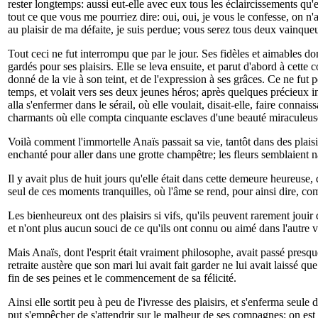
rester longtemps: aussi eut-elle avec eux tous les éclaircissements qu'
tout ce que vous me pourriez dire: oui, oui, je vous le confesse, on n
au plaisir de ma défaite, je suis perdue; vous serez tous deux vainqueu
Tout ceci ne fut interrompu que par le jour. Ses fidèles et aimables d
gardés pour ses plaisirs. Elle se leva ensuite, et parut d'abord à cette
donné de la vie à son teint, et de l'expression à ses grâces. Ce ne fut
temps, et volait vers ses deux jeunes héros; après quelques précieux insta
alla s'enfermer dans le sérail, où elle voulait, disait-elle, faire conna
charmants où elle compta cinquante esclaves d'une beauté miraculeuse
Voilà comment l'immortelle Anaïs passait sa vie, tantôt dans des plaisir
enchanté pour aller dans une grotte champêtre; les fleurs semblaient naî
Il y avait plus de huit jours qu'elle était dans cette demeure heureuse,
seul de ces moments tranquilles, où l'âme se rend, pour ainsi dire, co
Les bienheureux ont des plaisirs si vifs, qu'ils peuvent rarement jouir 
et n'ont plus aucun souci de ce qu'ils ont connu ou aimé dans l'autre v
Mais Anaïs, dont l'esprit était vraiment philosophe, avait passé presqu
retraite austère que son mari lui avait fait garder ne lui avait laissé qu
fin de ses peines et le commencement de sa félicité.
Ainsi elle sortit peu à peu de l'ivresse des plaisirs, et s'enferma seule
put s'empêcher de s'attendrir sur le malheur de ses compagnes: on est 