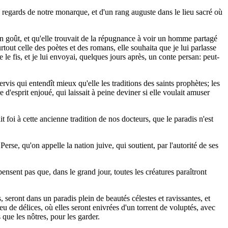
es regards de notre monarque, et d'un rang auguste dans le lieu sacré où
son goût, et qu'elle trouvait de la répugnance à voir un homme partagé
tout celle des poètes et des romans, elle souhaita que je lui parlasse
e le fis, et je lui envoyai, quelques jours après, un conte persan: peut-
is qui entendît mieux qu'elle les traditions des saints prophètes; les
e d'esprit enjoué, qui laissait à peine deviner si elle voulait amuser
it foi à cette ancienne tradition de nos docteurs, que le paradis n'est
erse, qu'on appelle la nation juive, qui soutient, par l'autorité de ses
ensent pas que, dans le grand jour, toutes les créatures paraîtront
seront dans un paradis plein de beautés célestes et ravissantes, et
ieu de délices, où elles seront enivrées d'un torrent de voluptés, avec
que les nôtres, pour les garder.