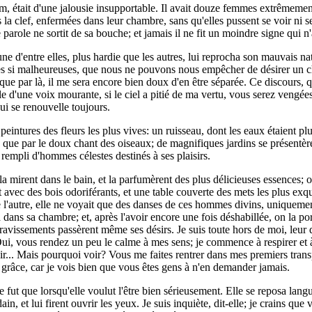
 était d'une jalousie insupportable. Il avait douze femmes extrêmement bel
 la clef, enfermées dans leur chambre, sans qu'elles pussent se voir ni se
e parole ne sortit de sa bouche; et jamais il ne fit un moindre signe qui 
une d'entre elles, plus hardie que les autres, lui reprocha son mauvais na
es si malheureuses, que nous ne pouvons nous empêcher de désirer un cha
e par là, il me sera encore bien doux d'en être séparée. Ce discours, qui 
 d'une voix mourante, si le ciel a pitié de ma vertu, vous serez vengées. 
ui se renouvelle toujours.
 peintures des fleurs les plus vives: un ruisseau, dont les eaux étaient pl
que par le doux chant des oiseaux; de magnifiques jardins se présentèrent
 rempli d'hommes célestes destinés à ses plaisirs.
la mirent dans le bain, et la parfumèrent des plus délicieuses essences; o
 avec des bois odoriférants, et une table couverte des mets les plus exq
e l'autre, elle ne voyait que des danses de ces hommes divins, uniquemen
a dans sa chambre; et, après l'avoir encore une fois déshabillée, on la 
 ravissements passèrent même ses désirs. Je suis toute hors de moi, leur di
. Oui, vous rendez un peu le calme à mes sens; je commence à respirer e
ir... Mais pourquoi voir? Vous me faites rentrer dans mes premiers trans
 grâce, car je vois bien que vous êtes gens à n'en demander jamais.
le fut que lorsqu'elle voulut l'être bien sérieusement. Elle se reposa l
in, et lui firent ouvrir les yeux. Je suis inquiète, dit-elle; je crains qu