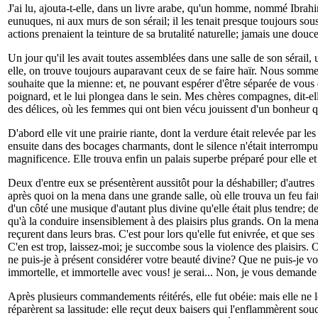
J'ai lu, ajouta-t-elle, dans un livre arabe, qu'un homme, nommé Ibrahim,
eunuques, ni aux murs de son sérail; il les tenait presque toujours sous
actions prenaient la teinture de sa brutalité naturelle; jamais une douc
Un jour qu'il les avait toutes assemblées dans une salle de son sérail, 
elle, on trouve toujours auparavant ceux de se faire haïr. Nous somm
souhaite que la mienne: et, ne pouvant espérer d'être séparée de vous qu
poignard, et le lui plongea dans le sein. Mes chères compagnes, dit-elle
des délices, où les femmes qui ont bien vécu jouissent d'un bonheur q
D'abord elle vit une prairie riante, dont la verdure était relevée par les
ensuite dans des bocages charmants, dont le silence n'était interrompu 
magnificence. Elle trouva enfin un palais superbe préparé pour elle et
Deux d'entre eux se présentèrent aussitôt pour la déshabiller; d'autres 
après quoi on la mena dans une grande salle, où elle trouva un feu fait
d'un côté une musique d'autant plus divine qu'elle était plus tendre; d
qu'à la conduire insensiblement à des plaisirs plus grands. On la men
reçurent dans leurs bras. C'est pour lors qu'elle fut enivrée, et que ses
C'en est trop, laissez-moi; je succombe sous la violence des plaisirs
ne puis-je à présent considérer votre beauté divine? Que ne puis-je vo
immortelle, et immortelle avec vous! je serai... Non, je vous demande
Après plusieurs commandements réitérés, elle fut obéie: mais elle ne 
réparèrent sa lassitude: elle reçut deux baisers qui l'enflammèrent souda