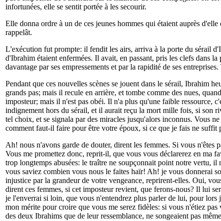
infortunées, elle se sentit portée à les secourir.
Elle donna ordre à un de ces jeunes hommes qui étaient auprès d'elle de 
rappelât.
L'exécution fut prompte: il fendit les airs, arriva à la porte du sérail 
d'Ibrahim étaient enfermées. Il avait, en passant, pris les clefs dans la 
davantage par ses empressements et par la rapidité de ses entreprises. T
Pendant que ces nouvelles scènes se jouent dans le sérail, Ibrahim heur
grands pas; mais il recule en arrière, et tombe comme des nues, quand il
imposteur; mais il n'est pas obéi. Il n'a plus qu'une faible ressource, 
indignement hors du sérail, et il aurait reçu la mort mille fois, si son
tel choix, et se signala par des miracles jusqu'alors inconnus. Vous n
comment faut-il faire pour être votre époux, si ce que je fais ne suffit
Ah! nous n'avons garde de douter, dirent les femmes. Si vous n'êtes pas
Vous me promettez donc, reprit-il, que vous vous déclarerez en ma fav
trop longtemps abusées: le traître ne soupçonnait point notre vertu, i
vous saviez combien vous nous le faites haïr! Ah! je vous donnerai sou
injustice par la grandeur de votre vengeance, reprirent-elles. Oui, vo
dirent ces femmes, si cet imposteur revient, que ferons-nous? Il lui sera
je l'enverrai si loin, que vous n'entendrez plus parler de lui, pour lor
mon mérite pour croire que vous me serez fidèles: si vous n'étiez pas 
des deux Ibrahims que de leur ressemblance, ne songeaient pas même à se