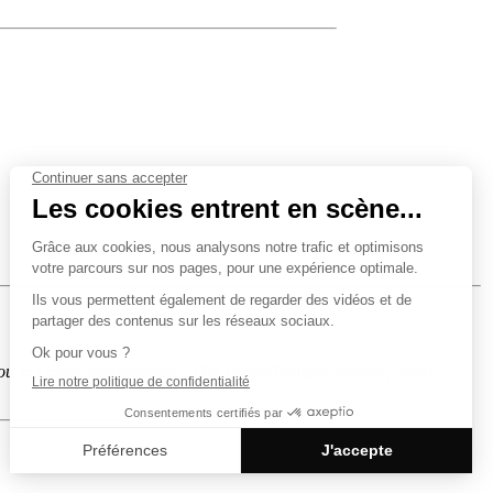
, ou la Lampe merveilleuse
... Des contes français, chinois, russes,