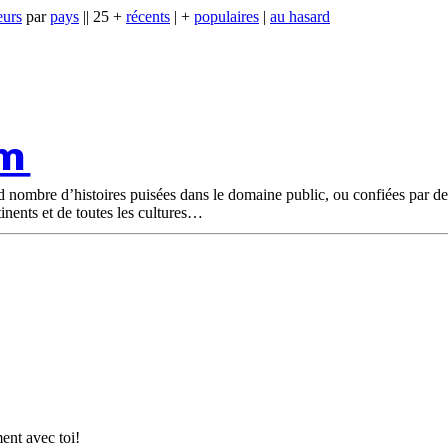
eurs
par
pays
|| 25 +
récents
| +
populaires
|
au hasard
om
nd nombre d’histoires puisées dans le domaine public, ou confiées par d
tinents et de toutes les cultures
ment avec toi!