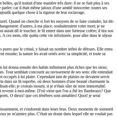
les, qu'il traitait d'une manière très dure: il ne se fiait plus à ses
 parler; car il était même jaloux d'une amitié innocente: toutes ses
n'ajoutât quelque chose à la rigueur de leur esclavage.
turel. Quand on cherche si fort les moyens de se faire craindre, lui dit-
ngement: d'autres, à ma place, souhaiteraient votre mort; je ne
aurait dû le toucher, le fit entrer dans une furieuse colère; il tira son
A ces mots, elle quitta cette vie infortunée, pour aller dans le séjour
us pures que le cristal, y faisait un nombre infini de détours. Elle entra
 ensuite; la nature les avait ornés avec sa simplicité, et toute sa
n lui donna ensuite des habits infiniment plus riches que les siens;
uis. Tout semblait concourir au ravissement de ses sens: elle entendait
t occupés à lui plaire. Cependant tant de plaisirs ne devaient servir
porta dans un lit superbe, où deux hommes d'une beauté charmante la
sait-elle; je croirais mourir, si je n'étais sûre de mon immortalité.
t à revenir à moi-même. D'où vient que l'on a ôté les flambeaux? Que
ports. O dieux! que ces ténèbres sont aimables! Quoi! je serai
anguissamment, et s'endormit dans leurs bras. Deux moments de sommeil
e vous ne m'aimiez plus. C'était un doute dans lequel elle ne voulait pas