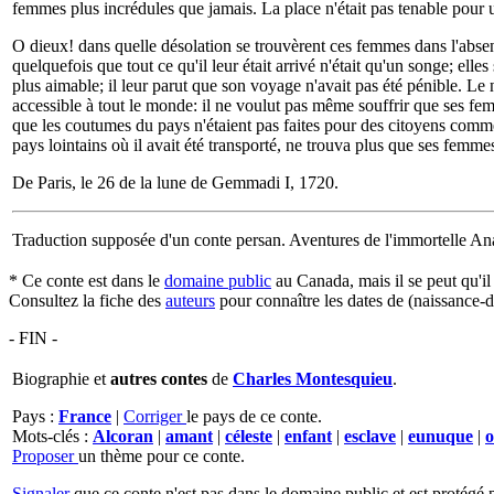
femmes plus incrédules que jamais. La place n'était pas tenable pour un ja
O dieux! dans quelle désolation se trouvèrent ces femmes dans l'absenc
quelquefois que tout ce qu'il leur était arrivé n'était qu'un songe; elle
plus aimable; il leur parut que son voyage n'avait pas été pénible. Le 
accessible à tout le monde: il ne voulut pas même souffrir que ses fem
que les coutumes du pays n'étaient pas faites pour des citoyens comme 
pays lointains où il avait été transporté, ne trouva plus que ses femmes
De Paris, le 26 de la lune de Gemmadi I, 1720.
Traduction supposée d'un conte persan. Aventures de l'immortelle Ana
* Ce conte est dans le
domaine public
au Canada, mais il se peut qu'i
Consultez la fiche des
auteurs
pour connaître les dates de (naissance-d
- FIN -
Biographie et
autres contes
de
Charles Montesquieu
.
Pays :
France
|
Corriger
le pays de ce conte.
Mots-clés :
Alcoran
|
amant
|
céleste
|
enfant
|
esclave
|
eunuque
|
o
Proposer
un thème pour ce conte.
Signaler
que ce conte n'est pas dans le domaine public et est protégé p