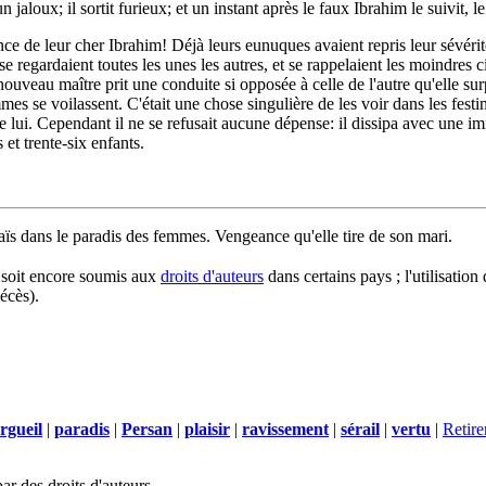
loux; il sortit furieux; et un instant après le faux Ibrahim le suivit, le pr
e de leur cher Ibrahim! Déjà leurs eunuques avaient repris leur sévérité 
s se regardaient toutes les unes les autres, et se rappelaient les moindre
nouveau maître prit une conduite si opposée à celle de l'autre qu'elle sur
mes se voilassent. C'était une chose singulière de les voir dans les fest
lui. Cependant il ne se refusait aucune dépense: il dissipa avec une imm
 et trente-six enfants.
ïs dans le paradis des femmes. Vengeance qu'elle tire de son mari.
l soit encore soumis aux
droits d'auteurs
dans certains pays ; l'utilisation
écès).
rgueil
|
paradis
|
Persan
|
plaisir
|
ravissement
|
sérail
|
vertu
|
Retir
ar des droits d'auteurs.