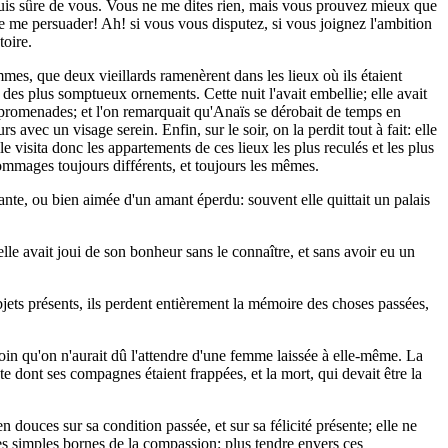
je suis sûre de vous. Vous ne me dites rien, mais vous prouvez mieux que
de me persuader! Ah! si vous vous disputez, si vous joignez l'ambition
toire.
mes, que deux vieillards ramenèrent dans les lieux où ils étaient
e des plus somptueux ornements. Cette nuit l'avait embellie; elle avait
ue promenades; et l'on remarquait qu'Anaïs se dérobait de temps en
s avec un visage serein. Enfin, sur le soir, on la perdit tout à fait: elle
lle visita donc les appartements de ces lieux les plus reculés et les plus
ommages toujours différents, et toujours les mêmes.
llante, ou bien aimée d'un amant éperdu: souvent elle quittait un palais
 elle avait joui de son bonheur sans le connaître, et sans avoir eu un
objets présents, ils perdent entièrement la mémoire des choses passées,
loin qu'on n'aurait dû l'attendre d'une femme laissée à elle-même. La
ainte dont ses compagnes étaient frappées, et la mort, qui devait être la
en douces sur sa condition passée, et sur sa félicité présente; elle ne
les simples bornes de la compassion: plus tendre envers ces