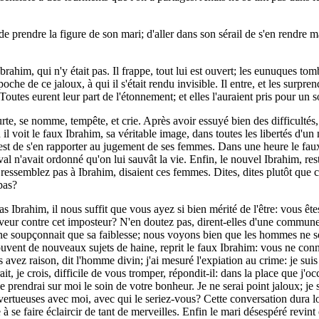
prendre la figure de son mari; d'aller dans son sérail de s'en rendre maîtr
d'Ibrahim, qui n'y était pas. Il frappe, tout lui est ouvert; les eunuques t
poche de ce jaloux, à qui il s'était rendu invisible. Il entre, et les surpre
outes eurent leur part de l'étonnement; et elles l'auraient pris pour un so
te, se nomme, tempête, et crie. Après avoir essuyé bien des difficultés, 
 voit le faux Ibrahim, sa véritable image, dans toutes les libertés d'un ma
c'est de s'en rapporter au jugement de ses femmes. Dans une heure le faux 
 rival n'avait ordonné qu'on lui sauvât la vie. Enfin, le nouvel Ibrahim, 
e ressemblez pas à Ibrahim, disaient ces femmes. Dites, dites plutôt que 
 pas?
 Ibrahim, il nous suffit que vous ayez si bien mérité de l'être: vous êtes
eur contre cet imposteur? N'en doutez pas, dirent-elles d'une commune 
l ne soupçonnait que sa faiblesse; nous voyons bien que les hommes ne son
vent de nouveaux sujets de haine, reprit le faux Ibrahim: vous ne connai
us avez raison, dit l'homme divin; j'ai mesuré l'expiation au crime: je s
it, je crois, difficile de vous tromper, répondit-il: dans la place que j'o
s je prendrai sur moi le soin de votre bonheur. Je ne serai point jaloux; 
vertueuses avec moi, avec qui le seriez-vous? Cette conversation dura lo
 faire éclaircir de tant de merveilles. Enfin le mari désespéré revint en