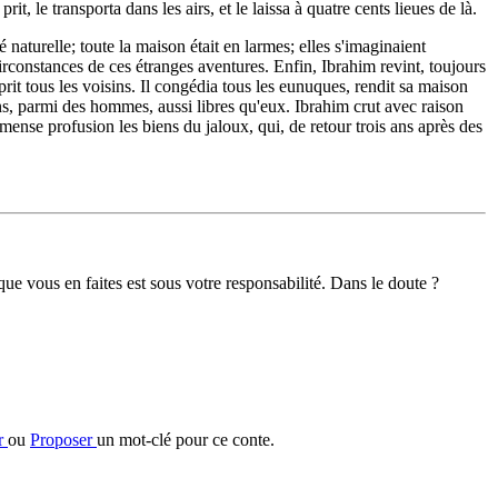
it, le transporta dans les airs, et le laissa à quatre cents lieues de là.
naturelle; toute la maison était en larmes; elles s'imaginaient
s circonstances de ces étranges aventures. Enfin, Ibrahim revint, toujours
prit tous les voisins. Il congédia tous les eunuques, rendit sa maison
ins, parmi des hommes, aussi libres qu'eux. Ibrahim crut avec raison
ense profusion les biens du jaloux, qui, de retour trois ans après des
 que vous en faites est sous votre responsabilité. Dans le doute ?
er
ou
Proposer
un mot-clé pour ce conte.