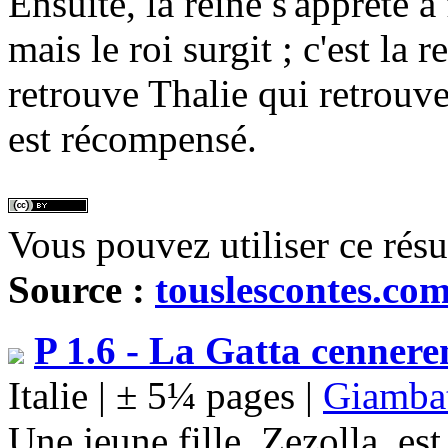
Ensuite, la reine s'apprête à
mais le roi surgit ; c'est la 
retrouve Thalie qui retrouve 
est récompensé.
Vous pouvez utiliser ce rés
Source :
touslescontes.co
P 1.6 - La Gatta cennere
Italie | ± 5¼ pages |
Giambat
Une jeune fille, Zezolla, est