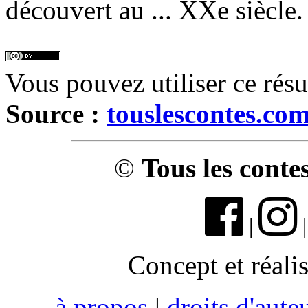
découvert au ... XXe siècle.
Vous pouvez utiliser ce rés
Source :
touslescontes.co
©
Tous les conte
|
Concept et réali
à propos
|
droits d'aute