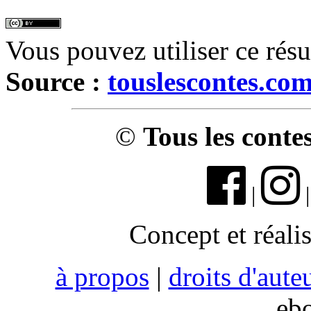
Vous pouvez utiliser ce rés
Source :
touslescontes.co
©
Tous les conte
|
Concept et réali
à propos
|
droits d'aute
eb