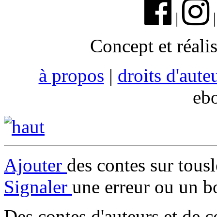
|
Concept et réali
à propos
|
droits d'aute
eb
Ajouter
des contes sur tous
Signaler
une erreur ou un b
Des contes d'auteurs et de c