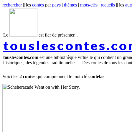
rechercher
|| les
contes
par
pays
|
thèmes
|
mots-clés
|
recueils
|| les
aut
Le
est fier de présenter...
touslescontes.c
touslescontes.com
est une bibliothèque virtuelle qui contient un gra
historiques, des légendes traditionnelles… Des contes de tous les con
Voici les
2 contes
qui comprennent le mot-clé
coutelas
: