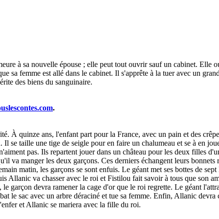
ure à sa nouvelle épouse ; elle peut tout ouvrir sauf un cabinet. Elle 
e sa femme est allé dans le cabinet. Il s'apprête à la tuer avec un gran
érite des biens du sanguinaire.
ouslescontes.com
.
. À quinze ans, l'enfant part pour la France, avec un pain et des crêpes. 
 Il se taille une tige de seigle pour en faire un chalumeau et se à en joue
n'aiment pas. Ils repartent jouer dans un château pour les deux filles d'
qu'il va manger les deux garçons. Ces derniers échangent leurs bonnets r
demain matin, les garçons se sont enfuis. Le géant met ses bottes de sept li
uis Allanic va chasser avec le roi et Fistilou fait savoir à tous que son 
, le garçon devra ramener la cage d'or que le roi regrette. Le géant l'att
bat le sac avec un arbre déraciné et tue sa femme. Enfin, Allanic devra c
'enfer et Allanic se mariera avec la fille du roi.