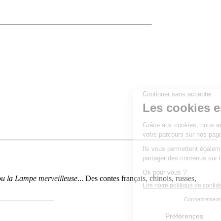
 ou la Lampe merveilleuse
... Des contes français, chinois, russes,