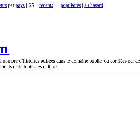
eurs
par
pays
|| 25 +
récents
| +
populaires
|
au hasard
om
nd nombre d’histoires puisées dans le domaine public, ou confiées par d
tinents et de toutes les cultures