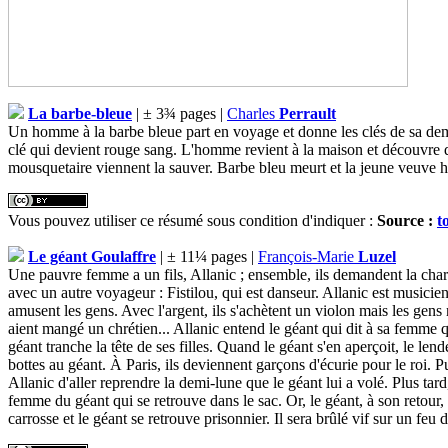
La barbe-bleue
| ± 3¾ pages |
Charles
Perrault
Un homme à la barbe bleue part en voyage et donne les clés de sa deme
clé qui devient rouge sang. L'homme revient à la maison et découvre qu
mousquetaire viennent la sauver. Barbe bleu meurt et la jeune veuve h
Vous pouvez utiliser ce résumé sous condition d'indiquer :
Source :
t
Le géant Goulaffre
| ± 11¼ pages |
François-Marie
Luzel
Une pauvre femme a un fils, Allanic ; ensemble, ils demandent la charité
avec un autre voyageur : Fistilou, qui est danseur. Allanic est musicien.
amusent les gens. Avec l'argent, ils s'achètent un violon mais les gens 
aient mangé un chrétien... Allanic entend le géant qui dit à sa femme 
géant tranche la tête de ses filles. Quand le géant s'en aperçoit, le len
bottes au géant. À Paris, ils deviennent garçons d'écurie pour le roi. P
Allanic d'aller reprendre la demi-lune que le géant lui a volé. Plus tard
femme du géant qui se retrouve dans le sac. Or, le géant, à son retour, 
carrosse et le géant se retrouve prisonnier. Il sera brûlé vif sur un feu d