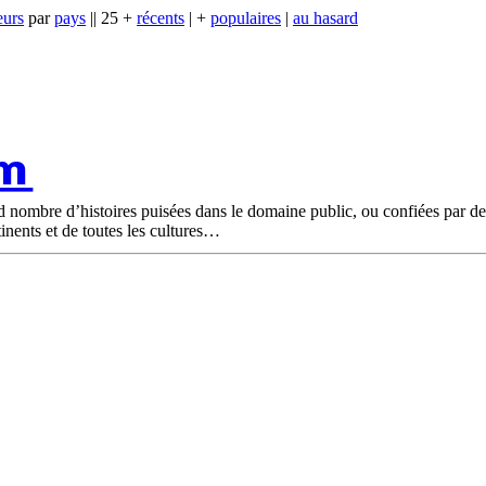
eurs
par
pays
|| 25 +
récents
| +
populaires
|
au hasard
om
nd nombre d’histoires puisées dans le domaine public, ou confiées par d
tinents et de toutes les cultures