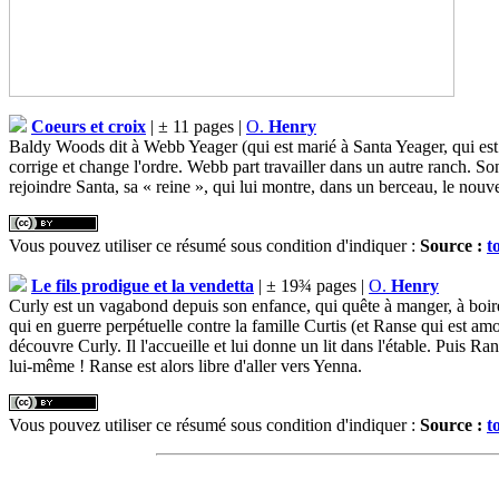
Coeurs et croix
| ± 11 pages |
O.
Henry
Baldy Woods dit à Webb Yeager (qui est marié à Santa Yeager, qui est l
corrige et change l'ordre. Webb part travailler dans un autre ranch. S
rejoindre Santa, sa « reine », qui lui montre, dans un berceau, le nouve
Vous pouvez utiliser ce résumé sous condition d'indiquer :
Source :
t
Le fils prodigue et la vendetta
| ± 19¾ pages |
O.
Henry
Curly est un vagabond depuis son enfance, qui quête à manger, à boire,
qui en guerre perpétuelle contre la famille Curtis (et Ranse qui est 
découvre Curly. Il l'accueille et lui donne un lit dans l'étable. Puis Ra
lui-même ! Ranse est alors libre d'aller vers Yenna.
Vous pouvez utiliser ce résumé sous condition d'indiquer :
Source :
t