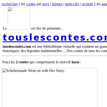
rechercher
|| les
contes
par
pays
|
thèmes
|
mots-clés
|
recueils
|| les
aut
Le
est fier de présenter...
touslescontes.c
touslescontes.com
est une bibliothèque virtuelle qui contient un gra
historiques, des légendes traditionnelles… Des contes de tous les con
Voici les
2 contes
qui comprennent le mot-clé
lasso
: