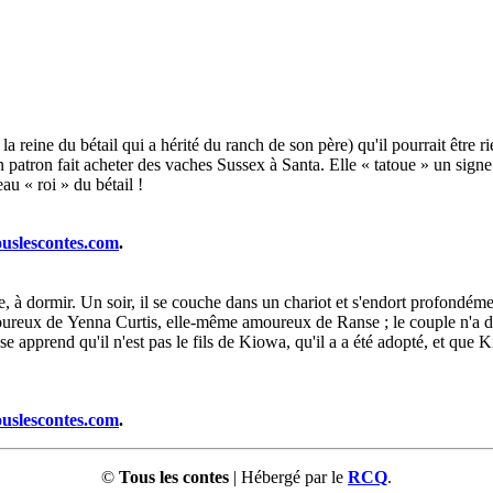
a reine du bétail qui a hérité du ranch de son père) qu'il pourrait être 
on patron fait acheter des vaches Sussex à Santa. Elle « tatoue » un sig
au « roi » du bétail !
ouslescontes.com
.
 à dormir. Un soir, il se couche dans un chariot et s'endort profondémen
amoureux de Yenna Curtis, elle-même amoureux de Ranse ; le couple n'a d
nse apprend qu'il n'est pas le fils de Kiowa, qu'il a a été adopté, et que K
ouslescontes.com
.
©
Tous les contes
| Hébergé par le
RCQ
.