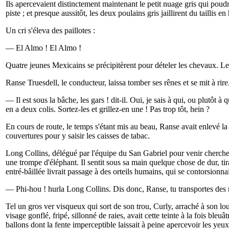
Ils apercevaient distinctement maintenant le petit nuage gris qui poudr
piste ; et presque aussitôt, les deux poulains gris jaillirent du taillis 
Un cri s'éleva des paillotes :
— El Almo ! El Almo !
Quatre jeunes Mexicains se précipitèrent pour dételer les chevaux. 
Ranse Truesdell, le conducteur, laissa tomber ses rênes et se mit à rire
— Il est sous la bâche, les gars ! dit-il. Oui, je sais à qui, ou plutô
en a deux colis. Sortez-les et grillez-en une ! Pas trop tôt, hein ?
En cours de route, le temps s'étant mis au beau, Ranse avait enlevé la 
couvertures pour y saisir les caisses de tabac.
Long Collins, délégué par l'équipe du San Gabriel pour venir cherche
une trompe d'éléphant. Il sentit sous sa main quelque chose de dur, tira
entré-bâillée livrait passage à des orteils humains, qui se contorsionnai
— Phi-hou ! hurla Long Collins. Dis donc, Ranse, tu transportes des 
Tel un gros ver visqueux qui sort de son trou, Curly, arraché à son l
visage gonflé, fripé, sillonné de raies, avait cette teinte à la fois ble
ballons dont la fente imperceptible laissait à peine apercevoir les yeu