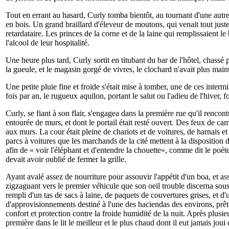
Tout en errant au hasard, Curly tomba bientôt, au tournant d'une autre
en bois. Un grand braillard d'éleveur de moutons, qui venait tout just
retardataire. Les princes de la corne et de la laine qui remplissaient l
l'alcool de leur hospitalité.
Une heure plus tard, Curly sortit en titubant du bar de l'hôtel, chassé p
la gueule, et le magasin gorgé de vivres, le clochard n'avait plus mai
Une petite pluie fine et froide s'était mise à tomber, une de ces inte
fois par an, le rugueux aquilon, portant le salut ou l'adieu de l'hiver
Curly, se fiant à son flair, s'engagea dans la première rue qu'il rencontr
entourée de murs, et dont le portail était resté ouvert. Des feux de 
aux murs. La cour était pleine de chariots et de voitures, de harnais e
parcs à voitures que les marchands de la cité mettent à la disposition d
afin de « voir l'éléphant et d'entendre la chouette», comme dit le poèt
devait avoir oublié de fermer la grille.
Ayant avalé assez de nourriture pour assouvir l'appétit d'un boa, et as
zigzaguant vers le premier véhicule que son oeil trouble discerna sous l
rempli d'un tas de sacs à laine, de paquets de couvertures grises, et 
d'approvisionnements destiné à l'une des haciendas des environs, prêt 
confort et protection contre la froide humidité de la nuit. Après plusie
première dans le lit le meilleur et le plus chaud dont il eut jamais jou