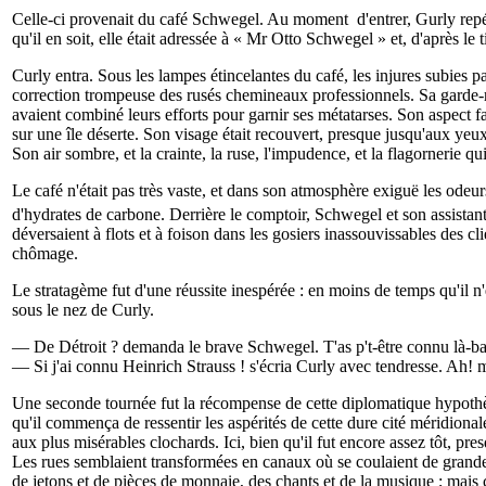
Celle-ci provenait du café Schwegel. Au moment d'entrer, Gurly repéra s
qu'il en soit, elle était adressée à « Mr Otto Schwegel » et, d'après le 
Curly entra. Sous les lampes étincelantes du café, les injures subies p
correction trompeuse des rusés chemineaux professionnels. Sa garde
avaient combiné leurs efforts pour garnir ses métatarses. Son aspect f
sur une île déserte. Son visage était recouvert, presque jusqu'aux yeu
Son air sombre, et la crainte, la ruse, l'impudence, et la flagornerie q
Le café n'était pas très vaste, et dans son atmosphère exiguë les odeur
d'hydrates de carbone. Derrière le comptoir, Schwegel et son assistant
déversaient à flots et à foison dans les gosiers inassouvissables des c
chômage.
Le stratagème fut d'une réussite inespérée : en moins de temps qu'il n'
sous le nez de Curly.
— De Détroit ? demanda le brave Schwegel. T'as p't-être connu là-b
— Si j'ai connu Heinrich Strauss ! s'écria Curly avec tendresse. Ah! mo
Une seconde tournée fut la récompense de cette diplomatique hypothèse. 
qu'il commença de ressentir les aspérités de cette dure cité méridiona
aux plus misérables clochards. Ici, bien qu'il fut encore assez tôt, pre
Les rues semblaient transformées en canaux où se coulaient de grandes t
de jetons et de pièces de monnaie, des chants et de la musique ; mais 