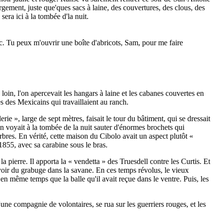
argement, juste que'ques sacs à laine, des couvertures, des clous, des
 sera ici à la tombée d'la nuit.
c. Tu peux m'ouvrir une boîte d'abricots, Sam, pour me faire
loin, l'on apercevait les hangars à laine et les cabanes couvertes en
tes des Mexicains qui travaillaient au ranch.
e », large de sept mètres, faisait le tour du bâtiment, qui se dressait
on voyait à la tombée de la nuit sauter d'énormes brochets qui
bres. En vérité, cette maison du Cibolo avait un aspect plutôt «
 1855, avec sa carabine sous le bras.
a pierre. Il apporta la « vendetta » des Truesdell contre les Curtis. Et
avoir du grabuge dans la savane. En ces temps révolus, le vieux
s en même temps que la balle qu'il avait reçue dans le ventre. Puis, les
'une compagnie de volontaires, se rua sur les guerriers rouges, et les