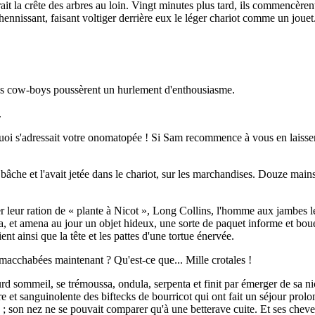
ait la crête des arbres au loin. Vingt minutes plus tard, ils commencèren
en hennissant, faisant voltiger derrière eux le léger chariot comme un joue
Les cow-boys poussèrent un hurlement d'enthousiasme.
.
t à quoi s'adressait votre onomatopée ! Si Sam recommence à vous en lais
bâche et l'avait jetée dans le chariot, sur les marchandises. Douze mains 
r leur ration de « plante à Nicot », Long Collins, l'homme aux jambes l
, et amena au jour un objet hideux, une sorte de paquet informe et boueux,
ent ainsi que la tête et les pattes d'une tortue énervée.
macchabées maintenant ? Qu'est-ce que... Mille crotales !
ourd sommeil, se trémoussa, ondula, serpenta et finit par émerger de sa 
uâtre et sanguinolente des biftecks de bourricot qui ont fait un séjour pr
x ; son nez ne se pouvait comparer qu'à une betterave cuite. Et ses cheve