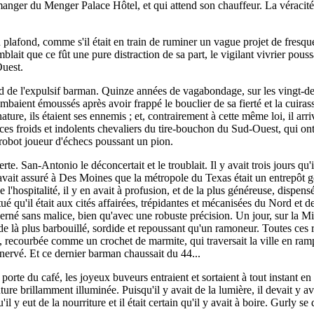
 manger du Menger Palace Hôtel, et qui attend son chauffeur. La véracité d
au plafond, comme s'il était en train de ruminer un vague projet de fresq
blait que ce fût une pure distraction de sa part, le vigilant vivrier pous
Ouest.
ard de l'expulsif barman. Quinze années de vagabondage, sur les vingt-deu
retombaient émoussés après avoir frappé le bouclier de sa fierté et la cuir
ature, ils étaient ses ennemis ; et, contrairement à cette même loi, il arriv
r ces froids et indolents chevaliers du tire-bouchon du Sud-Ouest, qui o
 robot joueur d'échecs poussant un pion.
e. San-Antonio le déconcertait et le troublait. Il y avait trois jours qu'il j
ait assuré à Des Moines que la métropole du Texas était un entrepôt go
 l'hospitalité, il y en avait à profusion, et de la plus généreuse, dispen
 qu'il était aux cités affairées, trépidantes et mécanisées du Nord et de l'
erné sans malice, bien qu'avec une robuste précision. Un jour, sur la Mi
orti de là plus barbouillé, sordide et repoussant qu'un ramoneur. Toutes ces
ière, recourbée comme un crochet de marmite, qui traversait la ville en ra
 énervé. Et ce dernier barman chaussait du 44...
t la porte du café, les joyeux buveurs entraient et sortaient à tout instan
re brillamment illuminée. Puisqu'il y avait de la lumière, il devait y av
l y eut de la nourriture et il était certain qu'il y avait à boire. Gurly se