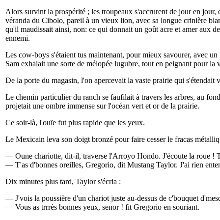
Alors survint la prospérité ; les troupeaux s'accrurent de jour en jour
véranda du Cibolo, pareil à un vieux lion, avec sa longue crinière blan
qu'il maudissait ainsi, non: ce qui donnait un goût acre et amer aux de
ennemi.
Les cow-boys s'étaient tus maintenant, pour mieux savourer, avec un for
Sam exhalait une sorte de mélopée lugubre, tout en peignant pour la v
De la porte du magasin, l'on apercevait la vaste prairie qui s'étendait
Le chemin particulier du ranch se faufilait à travers les arbres, au fond
projetait une ombre immense sur l'océan vert et or de la prairie.
Ce soir-là, l'ouïe fut plus rapide que les yeux.
Le Mexicain leva son doigt bronzé pour faire cesser le fracas métalliqu
— Oune chariotte, dit-il, traverse l'Arroyo Hondo. J'écoute la roue ! 
— T'as d'bonnes oreilles, Gregorio, dit Mustang Taylor. J'ai rien enten
Dix minutes plus tard, Taylor s'écria :
— J'vois la poussière d'un chariot juste au-dessus de c'bouquet d'mesq
— Vous as trrrès bonnes yeux, senor ! fit Gregorio en souriant.