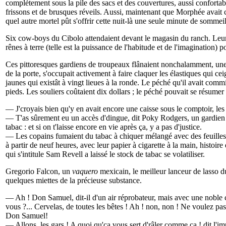
complètement sous la pile des sacs et des couvertures, aussi confortab
frissons et de brusques réveils. Aussi, maintenant que Morphée avait 
quel autre mortel pût s'offrir cette nuit-là une seule minute de sommei
Six cow-boys du Cibolo attendaient devant le magasin du ranch. Leurs c
rênes à terre (telle est la puissance de l'habitude et de l'imagination)
Ces pittoresques gardiens de troupeaux flânaient nonchalamment, une f
de la porte, s'occupait activement à faire claquer les élastiques qui c
jaunes qui existât à vingt lieues à la ronde. Le péché qu'il avait comm
pieds. Les souliers coûtaient dix dollars ; le péché pouvait se résumer
— J'croyais bien qu'y en avait encore une caisse sous le comptoir, le
— T'as sûrement eu un accès d'dingue, dit Poky Rodgers, un gardie
tabac : et si on t'laisse encore en vie après ça, y a pas d'justice.
— Les copains fumaient du tabac à chiquer mélangé avec des feuilles
à partir de neuf heures, avec leur papier à cigarette à la main, histoi
qui s'intitule Sam Revell a laissé le stock de tabac se volatiliser.
Gregorio Falcon, un
vaquero
mexicain, le meilleur lanceur de lasso d
quelques miettes de la précieuse substance.
— Ah ! Don Samuel, dit-il d'un air réprobateur, mais avec une noble cou
vous ?... Cervelas, de toutes les bêtes ! Ah ! non, non ! Ne voulez p
Don Samuel!
— Allons, les gars ! A quoi qu'ça vous sert d'râler comme ça ! dit l'