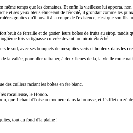
, en même temps que les domaines. Et enfin la vieillesse lui apporta, non 
che et ses yeux bleus étincelant de férocité, il grondait comme les pumas
rnières gouttes qu'il buvait à la coupe de l'existence, c'est que son fils
t bruit de ferraille et de gosier, leurs boîtes de fruits au sirop, tandi
ingtième fois sa tignasse cuivrée devant un miroir ébréché.
 vers le sud, avec ses bouquets de mesquites verts et houleux dans les cr
 de la vallée, pour aller rattraper, à deux lieues de là, la vieille route 
e des cuillers raclant les boîtes en fer-blanc.
Très rocailleuse, le Hondo.
du, que 1'chant d'l'oiseau moqueur dans la brousse, et 1'sifflet du zéphy
uites, tout au fond d'la plaine !