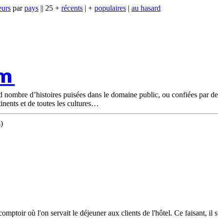
eurs
par
pays
|| 25 +
récents
| +
populaires
|
au hasard
om
nd nombre d’histoires puisées dans le domaine public, ou confiées par d
tinents et de toutes les cultures
)
ptoir où l'on servait le déjeuner aux clients de l'hôtel. Ce faisant, il s