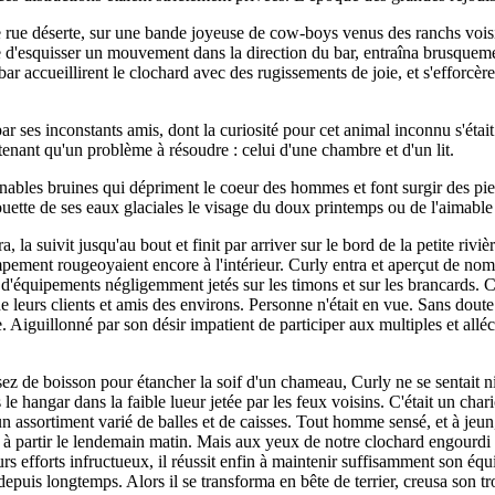
 rue déserte, sur une bande joyeuse de cow-boys venus des ranchs voisins,
e d'esquisser un mouvement dans la direction du bar, entraîna brusquemen
e bar accueillirent le clochard avec des rugissements de joie, et s'efforc
ar ses inconstants amis, dont la curiosité pour cet animal inconnu s'était 
ntenant qu'un problème à résoudre : celui d'une chambre et d'un lit.
rminables bruines qui dépriment le coeur des hommes et font surgir des p
, fouette de ses eaux glaciales le visage du doux printemps ou de l'aimab
a, la suivit jusqu'au bout et finit par arriver sur le bord de la petite riv
campement rougeoyaient encore à l'intérieur. Curly entra et aperçut de n
t d'équipements négligemment jetés sur les timons et sur les brancards. Cu
e leurs clients et amis des environs. Personne n'était en vue. Sans doute 
e. Aiguillonné par son désir impatient de participer aux multiples et allé
sez de boisson pour étancher la soif d'un chameau, Curly ne se sentait ni 
e hangar dans la faible lueur jetée par les feux voisins. C'était un char
d'un assortiment varié de balles et de caisses. Tout homme sensé, et à j
à partir le lendemain matin. Mais aux yeux de notre clochard engourdi par
urs efforts infructueux, il réussit enfin à maintenir suffisamment son équi
i depuis longtemps. Alors il se transforma en bête de terrier, creusa son 