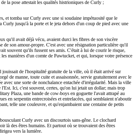
e la pose attestait les qualités histrioniques de Curly ;
ues, et tomba sur Curly avec une si soudaine impétuosité que le
sa Curly jusqu'à la porte et le jeta dehors d'un coup de pied avec une
x qu'il avait déjà vécu, avaient durci les fibres de son viscère
asse de son amour-propre. C'est avec une résignation particulière qu'il
ait souvent qu'ils fussent ses amis. C'était à lui de courir le risque,
nt les manières d'un comte de Pawtucket, et qui, lorsque votre présence
ouissait de l'hospitalité gratuite de la ville, où il était arrivé sur
rgé de manne, toute cuite et assaisonnée, servie gratuitement avec le
sée avec une sorte de nonchalance entachée d'irrégularité. Mais la ville
Est. Ici, c'est souvent, certes, qu'on lui jetait un dollar; mais trop
litary Plaza, une bande de cow-boys en goguette l'avait attrapé au
 rues en serpentin entrecroisées et entrelacées, qui semblaient n'aboutir
mpant, telle une couleuvre, et qu'enjambaient une centaine de petits
t en bousculant Curly avec un discourtois sans-gêne. Le clochard
oir là des êtres humains. Et partout où se trouvaient des êtres
 dirigea vers la lumière.