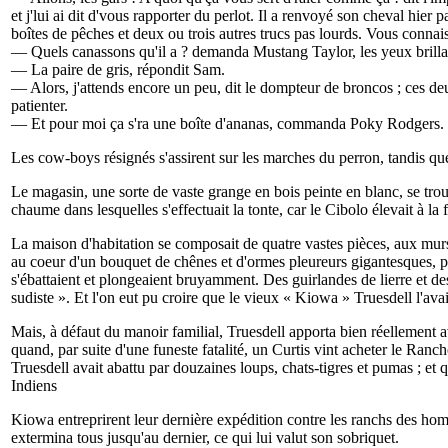
et j'lui ai dit d'vous rapporter du perlot. Il a renvoyé son cheval hier
boîtes de pêches et deux ou trois autres trucs pas lourds. Vous connaisse
— Quels canassons qu'il a ? demanda Mustang Taylor, les yeux brilla
— La paire de gris, répondit Sam.
— Alors, j'attends encore un peu, dit le dompteur de broncos ; ces d
patienter.
— Et pour moi ça s'ra une boîte d'ananas, commanda Poky Rodgers. J
Les cow-boys résignés s'assirent sur les marches du perron, tandis que 
Le magasin, une sorte de vaste grange en bois peinte en blanc, se trouv
chaume dans lesquelles s'effectuait la tonte, car le Cibolo élevait à la
La maison d'habitation se composait de quatre vastes pièces, aux murs b
au coeur d'un bouquet de chênes et d'ormes pleureurs gigantesques, prè
s'ébattaient et plongeaient bruyamment. Des guirlandes de lierre et d
sudiste ». Et l'on eut pu croire que le vieux « Kiowa » Truesdell l'ava
Mais, à défaut du manoir familial, Truesdell apporta bien réellement ave
quand, par suite d'une funeste fatalité, un Curtis vint acheter le Ran
Truesdell avait abattu par douzaines loups, chats-tigres et pumas ; et qu
Indiens
Kiowa entreprirent leur dernière expédition contre les ranchs des homme
extermina tous jusqu'au dernier, ce qui lui valut son sobriquet.