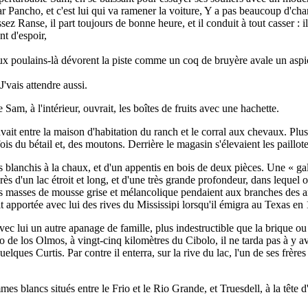
 par Pancho, et c'est lui qui va ramener la voiture, Y a pas beaucoup d'ch
z Ranse, il part toujours de bonne heure, et il conduit à tout casser : il
nt d'espoir,
eux poulains-là dévorent la piste comme un coq de bruyère avale un aspi
'vais attendre aussi.
Sam, à l'intérieur, ouvrait, les boîtes de fruits avec une hachette.
ait entre la maison d'habitation du ranch et le corral aux chevaux. Plus 
 fois du bétail et, des moutons. Derrière le magasin s'élevaient les paillo
lanchis à la chaux, et d'un appentis en bois de deux pièces. Une « galeri
s d'un lac étroit et long, et d'une très grande profondeur, dans lequel 
es masses de mousse grise et mélancolique pendaient aux branches des ar
it apportée avec lui des rives du Mississipi lorsqu'il émigra au Texas en
c lui un autre apanage de famille, plus indestructible que la brique ou l
cho de los Olmos, à vingt-cinq kilomètres du Cibolo, il ne tarda pas à y 
elques Curtis. Par contre il enterra, sur la rive du lac, l'un de ses frère
s blancs situés entre le Frio et le Rio Grande, et Truesdell, à la tête d