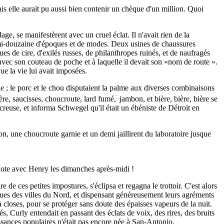
ais elle aurait pu aussi bien contenir un chèque d'un million. Quoi
ge, se manifestèrent avec un cruel éclat. Il n'avait rien de la
mi-douzaine d'époques et de modes. Deux usines de chaussures
es de cire, d'exilés russes, de philanthropes ruinés, et de naufragés
 avec son couteau de poche et à laquelle il devait son «nom de route ».
que la vie lui avait imposées.
tie ; le porc et le chou disputaient la palme aux diverses combinaisons
:
ère, saucisses, choucroute, lard fumé,
jambon, et bière, bière, bière se
 creuse, et informa Schwegel qu'il était un ébéniste de Détroit en
on, une choucroute garnie et un demi jaillirent du laboratoire jusque
 belote avec Henry les dimanches après-midi !
de ces petites impostures, s'éclipsa et regagna le trottoir.
C'est alors
s rues des villes du Nord, et dispensant généreusement leurs agréments
jà closes, pour se protéger sans doute des épaisses vapeurs de la nuit.
, Curly entendait en passant des éclats de voix, des rires, des bruits
issances populaires n'était pas encore née à San-Antonio.