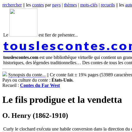
rechercher
|| les
contes
par
pays
|
thèmes
|
mots-clés
|
recueils
|| les
aut
Le
est fier de présenter...
touslescontes.c
touslescontes.com
est une bibliothèque virtuelle qui contient un gra
historiques, des légendes traditionnelles… Des contes de tous les con
Synopsis du conte...
||
Ce conte fait ± 19¾ pages (53989 caractères
Pays ou culture du conte :
États-Unis
.
Recueil :
Contes du Far West
Le fils prodigue et la vendetta
O. Henry (1862-1910)
Curly le clochard exécuta une habile conversion dans la direction du com