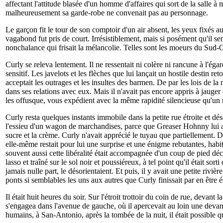
affectant l'attitude blasée d'un homme d'affaires qui sort de la salle à
malheureusement sa garde-robe ne convenait pas au personnage.
Le garçon fit le tour de son comptoir d'un air absent, les yeux fixés 
vagabond fut pris de court. Irrésistiblement, mais si posément qu'il sem
nonchalance qui frisait la mélancolie. Telles sont les moeurs du Sud-
Curly se releva lentement. Il ne ressentait ni colère ni rancune à l'ég
sensitif. Les javelots et les flèches que lui lançait un hostile destin 
acceptait les outrages et les insultes des barmen. De par les lois de la n
dans ses relations avec eux. Mais il n'avait pas encore appris à jauge
les offusque, vous expédient avec la même rapidité silencieuse qu'un
Curly resta quelques instants immobile dans la petite rue étroite et désert
l'essieu d'un wagon de marchandises, parce que Greaser Hohnny lui av
sucre et la crème. Curly n'avait apprécié le tuyau que partiellement. De
elle-même restait pour lui une surprise et une énigme rebutantes, habitué
souvent aussi cette libéralité était accompagnée d'un coup de pied déc
lasso et traîné sur le sol noir et poussiéreux, à tel point qu'il était s
jamais nulle part, le désorientaient. Et puis, il y avait une petite riv
ponts si semblables les uns aux autres que Curly finissait par en être
Il était huit heures du soir. Sur l'étroit trottoir du coin de rue, devan
s'engagea dans l'avenue de gauche, où il apercevait au loin une devantu
humains, à San-Antonio, après la tombée de la nuit, il était possible qu'i