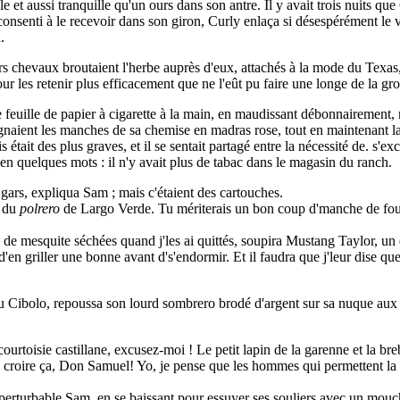
le et aussi tranquille qu'un ours dans son antre. Il y avait trois nuits 
consenti à le recevoir dans son giron, Curly enlaça si désespérément l
l.
hevaux broutaient l'herbe auprès d'eux, attachés à la mode du Texas, c'es
 pour les retenir plus efficacement que ne l'eût pu faire une longe de la 
euille de papier à cigarette à la main, en maudissant débonnairement, 
eignaient les manches de sa chemise en madras rose, tout en maintenant la
is était des plus graves, et il se sentait partagé entre la nécessité de. 
 en quelques mots : il n'y avait plus de tabac dans le magasin du ranch.
s gars, expliqua Sam ; mais c'étaient des cartouches.
n du
polrero
de Largo Verde. Tu mériterais un bon coup d'manche de fouet
 de mesquite séchées quand j'les ai quittés, soupira Mustang Taylor, u
re d'en griller une bonne avant d's'endormir. Et il faudra que j'leur dise
u Cibolo, repoussa son lourd sombrero brodé d'argent sur sa nuque aux ép
rtoisie castillane, excusez-moi ! Le petit lapin de la garenne et la breb
as croire ça, Don Samuel! Yo, je pense que les hommes qui permettent la
imperturbable Sam, en se baissant pour essuyer ses souliers avec un mou