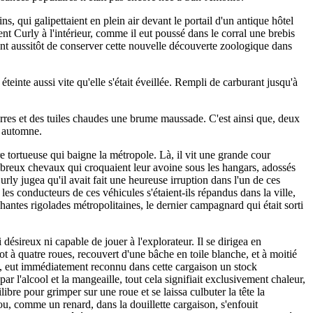
 qui galipettaient en plein air devant le portail d'un antique hôtel
t Curly à l'intérieur, comme il eut poussé dans le corral une brebis
èrent aussitôt de conserver cette nouvelle découverte zoologique dans
éteinte aussi vite qu'elle s'était éveillée. Rempli de carburant jusqu'à
ierres et des tuiles chaudes une brume maussade. C'est ainsi que, deux
le automne.
ière tortueuse qui baigne la métropole. Là, il vit une grande cour
ombreux chevaux qui croquaient leur avoine sous les hangars, adossés
rly jugea qu'il avait fait une heureuse irruption dans l'un de ces
les conducteurs de ces véhicules s'étaient-ils répandus dans la ville,
chantes rigolades métropolitaines, le dernier campagnard qui était sorti
désireux ni capable de jouer à l'explorateur. Il se dirigea en
iot à quatre roues, recouvert d'une bâche en toile blanche, et à moitié
eun, eut immédiatement reconnu dans cette cargaison un stock
 l'alcool et la mangeaille, tout cela signifiait exclusivement chaleur,
libre pour grimper sur une roue et se laissa culbuter la tête la
trou, comme un renard, dans la douillette cargaison, s'enfouit