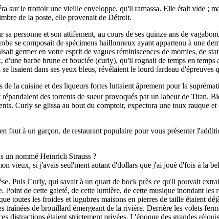
ur le trottoir une vieille enveloppe, qu'il ramassa. Elle était vide ; m
timbre de la poste, elle provenait de Détroit.
ar sa personne et son attifement, au cours de ses quinze ans de vagabonda
-robe se composait de spécimens haillonneux ayant appartenu à une de
aisait germer en votre esprit de vagues réminiscences de momies, de statu
x, d'une barbe brune et bouclée (curly), qu'il rognait de temps en temps
ui se lisaient dans ses yeux bleus, révélaient le lourd fardeau d'épreuves 
s de la cuisine et des liqueurs fortes luttaient âprement pour la supréma
 répandaient des torrents de sueur provoqués par un labeur de Titan. Bi
lients. Curly se glissa au bout du comptoir, expectora une toux rauque et
en faut à un garçon, de restaurant populaire pour vous présenter l'additi
as un nommé Heinricli Strauss ?
n vieux, si j'avais seul'ment autant d'dollars que j'ai joué d'fois à la
Puis Curly, qui savait à un quart de bock près ce qu'il pouvait extraire 
le. Point de cette gaieté, de cette lumière, de cette musique inondant le
sque toutes les froides et lugubres maisons en pierres de taille étaient dé
raînées de brouillard émergeant de la rivière. Derrière les volets fermés
ces distractions étaient strictement privées. L'époque des grandes réjou