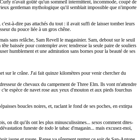
que Curly n'avait goûté qu'un sommeil intermittent, incommode, coupé de
e vieux gentleman mythologique qu'il semblait impossible que n'importe
t-à-dire pas attachés du tout : il avait suffi de laisser tomber leurs
grosseur du pouce liée à un gros chêne.
mais sans relâche, Sam Revell le magasinier. Sam, debout sur le seuil
 tête baissée pour contempler avec tendresse la seule paire de souliers
s'excuser humblement et une admiration sans bornes pour la beauté de ses
 sur le crâne. J'ai fait quinze kilomètres pour venir chercher du
n dresseur de chevaux du campement de Three Elm. Ils vont m'attendre
 que c'te espèce de navet rose aux yeux d'mouton et aux pieds fourchus
aisses boucles noires, et, raclant le fond de ses poches, en extirpa
is, on dit qu'ils ont les plus minusculissimes...
sesos
comment dites-
 dévastation funeste de
todo
le tabac d'magasin... mais excusez-moi,
choir jaune et rouge. Ranse va sûrement rentrer ce soir de San-Antone