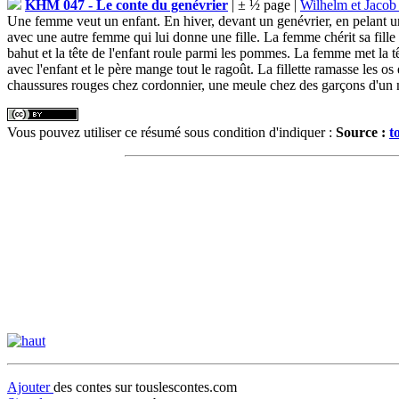
KHM 047 - Le conte du genévrier
| ± ½ page |
Wilhelm et Jaco
Une femme veut un enfant. En hiver, devant un genévrier, en pelant u
avec une autre femme qui lui donne une fille. La femme chérit sa fill
bahut et la tête de l'enfant roule parmi les pommes. La femme met la tê
avec l'enfant et le père mange tout le ragoût. La fillette ramasse les o
chaussures rouges chez cordonnier, une meule chez des garçons d'un meu
Vous pouvez utiliser ce résumé sous condition d'indiquer :
Source :
t
Ajouter
des contes sur touslescontes.com