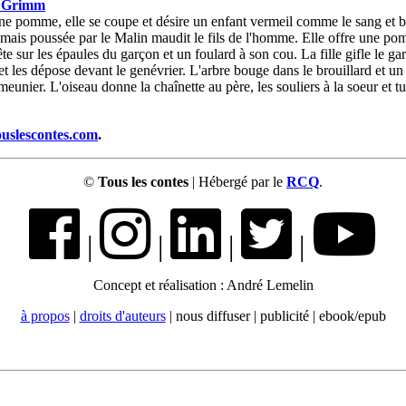
b
Grimm
ne pomme, elle se coupe et désire un enfant vermeil comme le sang et b
e mais poussée par le Malin maudit le fils de l'homme. Elle offre une 
te sur les épaules du garçon et un foulard à son cou. La fille gifle le ga
s et les dépose devant le genévrier. L'arbre bouge dans le brouillard et 
nier. L'oiseau donne la chaînette au père, les souliers à la soeur et t
ouslescontes.com
.
©
Tous les contes
| Hébergé par le
RCQ
.
|
|
|
|
Concept et réalisation : André Lemelin
à propos
|
droits d'auteurs
| nous diffuser | publicité | ebook/epub