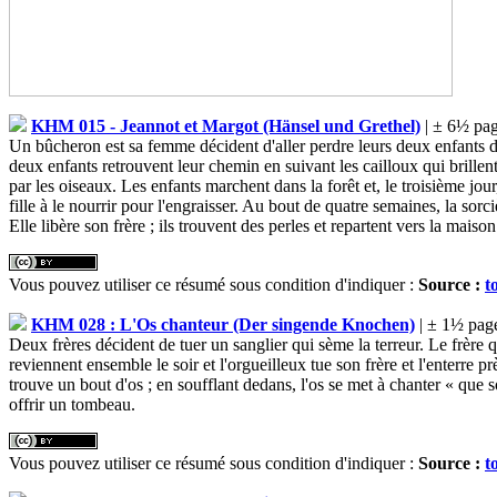
KHM 015 - Jeannot et Margot (Hänsel und Grethel)
| ± 6½ pag
Un bûcheron est sa femme décident d'aller perdre leurs deux enfants dan
deux enfants retrouvent leur chemin en suivant les cailloux qui brillent
par les oiseaux. Les enfants marchent dans la forêt et, le troisième jou
fille à le nourrir pour l'engraisser. Au bout de quatre semaines, la sorc
Elle libère son frère ; ils trouvent des perles et repartent vers la mais
Vous pouvez utiliser ce résumé sous condition d'indiquer :
Source :
t
KHM 028 : L'Os chanteur (Der singende Knochen)
| ± 1½ pag
Deux frères décident de tuer un sanglier qui sème la terreur. Le frère 
reviennent ensemble le soir et l'orgueilleux tue son frère et l'enterre 
trouve un bout d'os ; en soufflant dedans, l'os se met à chanter « que son f
offrir un tombeau.
Vous pouvez utiliser ce résumé sous condition d'indiquer :
Source :
t