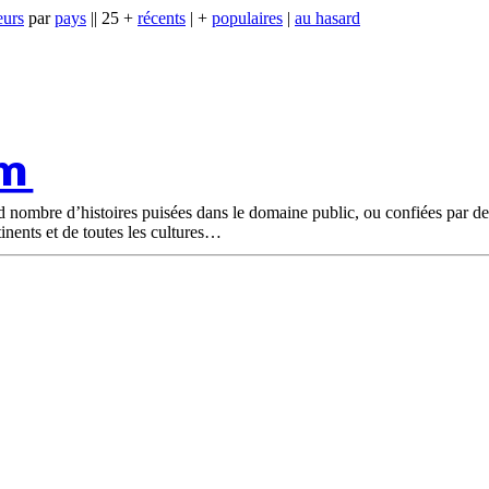
eurs
par
pays
|| 25 +
récents
| +
populaires
|
au hasard
om
nd nombre d’histoires puisées dans le domaine public, ou confiées par d
tinents et de toutes les cultures