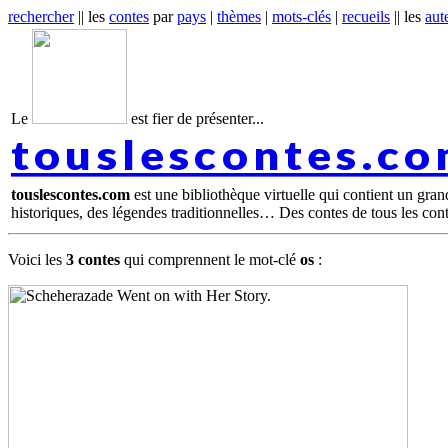
rechercher
|| les
contes
par
pays
|
thèmes
|
mots-clés
|
recueils
|| les
aut
Le
est fier de présenter...
touslescontes.c
touslescontes.com
est une bibliothèque virtuelle qui contient un gra
historiques, des légendes traditionnelles… Des contes de tous les con
Voici les
3 contes
qui comprennent le mot-clé
os
: