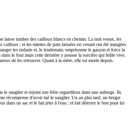
çon laisse tomber des cailloux blancs en chemin. La nuit venue, les
e cailloux ; et les miettes de pain laissées en venant ont été mangées
 manger les enfants et. le lendemain, emprisonne le garçon et force la
u dans le four mais cette dernière y pousse la sorcière qui brûle vive.
eureux de les retrouver. Quant à la mère, elle est morte depuis.
 le sanglier et rejoint son frère orgueilleux dans une auberge. Ils
comme récompense d'avoir tué le sanglier. Un an plus tard, un berger
x dans un sac et le fait jeter à l'eau ; et fait déterrer le bon pour lui