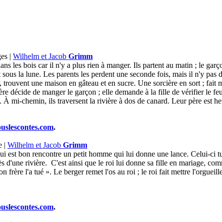
es |
Wilhelm et Jacob
Grimm
s les bois car il n'y a plus rien à manger. Ils partent au matin ; le gar
 sous la lune. Les parents les perdent une seconde fois, mais il n'y pas d
r, trouvent une maison en gâteau et en sucre. Une sorcière en sort ; fait
ière décide de manger le garçon ; elle demande à la fille de vérifier le fe
on. À mi-chemin, ils traversent la rivière à dos de canard. Leur père est h
ouslescontes.com
.
e |
Wilhelm et Jacob
Grimm
qui est bon rencontre un petit homme qui lui donne une lance. Celui-ci tue
près d'une rivière. C'est ainsi que le roi lui donne sa fille en mariage, 
rère l'a tué ». Le berger remet l'os au roi ; le roi fait mettre l'orgueilleu
ouslescontes.com
.