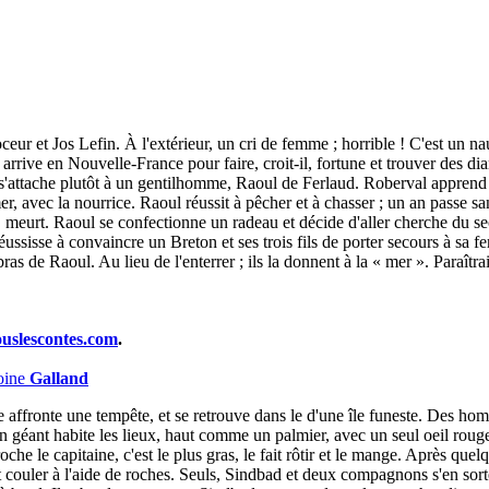
oceur et Jos Lefin. À l'extérieur, un cri de femme ; horrible ! C'est un na
l arrive en Nouvelle-France pour faire, croit-il, fortune et trouver des 
s'attache plutôt à un gentilhomme, Raoul de Ferlaud. Roberval apprend l
 mer, avec la nourrice. Raoul réussit à pêcher et à chasser ; un an passe 
, meurt. Raoul se confectionne un radeau et décide d'aller cherche du se
réussisse à convaincre un Breton et ses trois fils de porter secours à sa f
s bras de Raoul. Au lieu de l'enterrer ; ils la donnent à la « mer ». Paraît
ouslescontes.com
.
oine
Galland
 affronte une tempête, et se retrouve dans le d'une île funeste. Des ho
 géant habite les lieux, haut comme un palmier, avec un seul oeil rouge,
e le capitaine, c'est le plus gras, le fait rôtir et le mange. Après que
t couler à l'aide de roches. Seuls, Sindbad et deux compagnons s'en sort