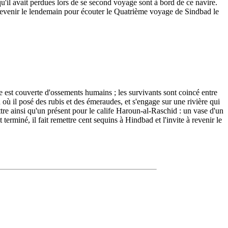
'il avait perdues lors de se second voyage sont à bord de ce navire.
e à revenir le lendemain pour écouter le Quatrième voyage de Sindbad le
ge est couverte d'ossements humains ; les survivants sont coincé entre
 où il posé des rubis et des émeraudes, et s'engage sur une rivière qui
tre ainsi qu'un présent pour le calife Haroun-al-Raschid : un vase d'un
rminé, il fait remettre cent sequins à Hindbad et l'invite à revenir le