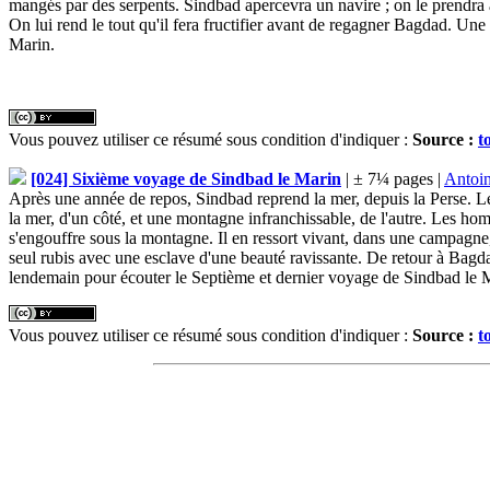
mangés par des serpents. Sindbad apercevra un navire ; on le prendra 
On lui rend le tout qu'il fera fructifier avant de regagner Bagdad. Une 
Marin.
Vous pouvez utiliser ce résumé sous condition d'indiquer :
Source :
t
[024] Sixième voyage de Sindbad le Marin
| ± 7¼ pages |
Antoi
Après une année de repos, Sindbad reprend la mer, depuis la Perse. Le c
la mer, d'un côté, et une montagne infranchissable, de l'autre. Les hom
s'engouffre sous la montagne. Il en ressort vivant, dans une campagne,
seul rubis avec une esclave d'une beauté ravissante. De retour à Bagdad
lendemain pour écouter le Septième et dernier voyage de Sindbad le 
Vous pouvez utiliser ce résumé sous condition d'indiquer :
Source :
t