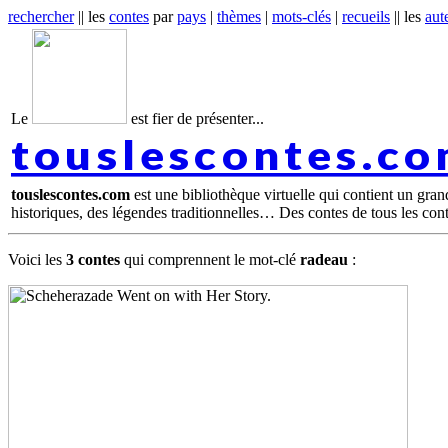
rechercher
|| les
contes
par
pays
|
thèmes
|
mots-clés
|
recueils
|| les
aut
Le
est fier de présenter...
touslescontes.c
touslescontes.com
est une bibliothèque virtuelle qui contient un gra
historiques, des légendes traditionnelles… Des contes de tous les con
Voici les
3 contes
qui comprennent le mot-clé
radeau
: