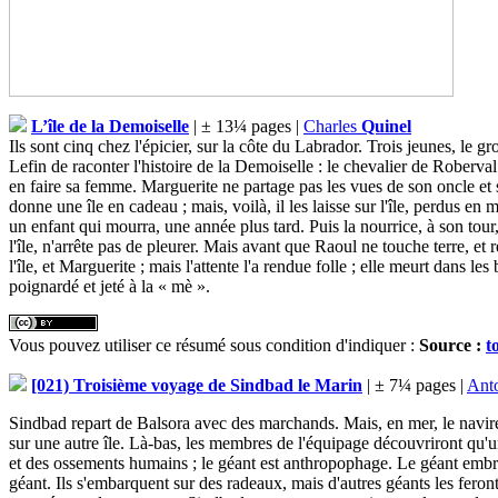
L’île de la Demoiselle
| ± 13¼ pages |
Charles
Quinel
Ils sont cinq chez l'épicier, sur la côte du Labrador. Trois jeunes, le gr
Lefin de raconter l'histoire de la Demoiselle : le chevalier de Roberva
en faire sa femme. Marguerite ne partage pas les vues de son oncle et 
donne une île en cadeau ; mais, voilà, il les laisse sur l'île, perdus en
un enfant qui mourra, une année plus tard. Puis la nourrice, à son tour
l'île, n'arrête pas de pleurer. Mais avant que Raoul ne touche terre, et 
l'île, et Marguerite ; mais l'attente l'a rendue folle ; elle meurt dans le
poignardé et jeté à la « mè ».
Vous pouvez utiliser ce résumé sous condition d'indiquer :
Source :
t
[021) Troisième voyage de Sindbad le Marin
| ± 7¼ pages |
Ant
Sindbad repart de Balsora avec des marchands. Mais, en mer, le navire
sur une autre île. Là-bas, les membres de l'équipage découvriront qu'un
et des ossements humains ; le géant est anthropophage. Le géant embroch
géant. Ils s'embarquent sur des radeaux, mais d'autres géants les feron