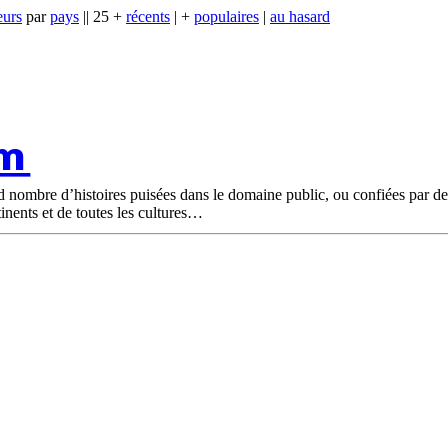
eurs
par
pays
|| 25 +
récents
| +
populaires
|
au hasard
om
nd nombre d’histoires puisées dans le domaine public, ou confiées par d
tinents et de toutes les cultures