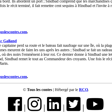
à bord. Ils abordent un port ; Sindbad comprend que les marchandises qu
fois le récit terminé, il fait remettre cent sequins à Hindbad et l'invit
ouslescontes.com
.
ne
Galland
apitaine perd sa route et le bateau fait naufrage sur une île, où la pla
mes meurent de faim les uns après les autres ; Sindbad se fait un radeau
 où des noirs l'emmènent à leur roi. Ce dernier donne à Sindbad une let
, Sindbad remet le tout au Commandeur des croyants. Une fois le récit te
Marin.
ouslescontes.com
.
©
Tous les contes
| Hébergé par le
RCQ
.
|
|
|
|