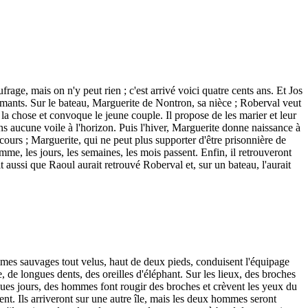
ufrage, mais on n'y peut rien ; c'est arrivé voici quatre cents ans. Et Jos
diamants. Sur le bateau, Marguerite de Nontron, sa nièce ; Roberval veut
a chose et convoque le jeune couple. Il propose de les marier et leur
sans aucune voile à l'horizon. Puis l'hiver, Marguerite donne naissance à
cours ; Marguerite, qui ne peut plus supporter d'être prisonnière de
emme, les jours, les semaines, les mois passent. Enfin, il retrouveront
rait aussi que Raoul aurait retrouvé Roberval et, sur un bateau, l'aurait
mmes sauvages tout velus, haut de deux pieds, conduisent l'équipage
 de longues dents, des oreilles d'éléphant. Sur les lieux, des broches
lques jours, des hommes font rougir des broches et crèvent les yeux du
ent. Ils arriveront sur une autre île, mais les deux hommes seront