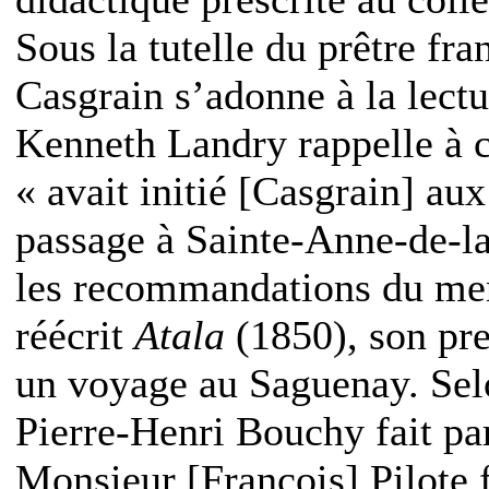
Sous la tutelle du prêtre f
Casgrain s’adonne à la lect
Kenneth Landry rappelle à ce
« avait initié [Casgrain] au
passage à Sainte-Anne-de-l
les recommandations du men
réécrit
Atala
(1850), son pre
un voyage au Saguenay. Selo
Pierre-Henri Bouchy fait pa
Monsieur [François] Pilote 