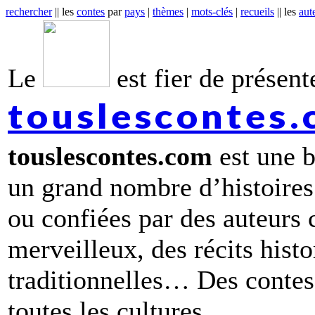
rechercher
|| les
contes
par
pays
|
thèmes
|
mots-clés
|
recueils
|| les
aut
Le
est fier de présente
touslescontes
touslescontes.com
est une b
un grand nombre d’histoires
ou confiées par des auteurs
merveilleux, des récits hist
traditionnelles… Des contes 
toutes les cultures