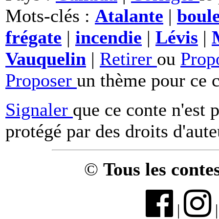
Mots-clés :
Atalante
|
boule
frégate
|
incendie
|
Lévis
|
Vauquelin
|
Retirer
ou
Prop
Proposer
un thème pour ce c
Signaler
que ce conte n'est 
protégé par des droits d'aute
©
Tous les conte
|