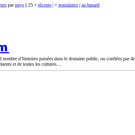
eurs
par
pays
|| 25 +
récents
| +
populaires
|
au hasard
om
nd nombre d’histoires puisées dans le domaine public, ou confiées par d
tinents et de toutes les cultures