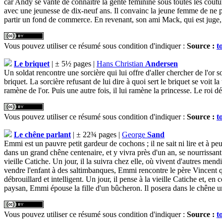
car Andy se vante de connaître la gente féminine sous toutes les coutu
avec une jeunesse de dix-neuf ans. Il convainc la jeune femme de ne pas
partir un fond de commerce. En revenant, son ami Mack, qui est juge, a
Vous pouvez utiliser ce résumé sous condition d'indiquer :
Source :
t
Le briquet
| ± 5½ pages |
Hans Christian
Andersen
Un soldat rencontre une sorcière qui lui offre d'aller chercher de l'or so
briquet. La sorcière refusant de lui dire à quoi sert le briquet se voit l
ramène de l'or. Puis une autre fois, il lui ramène la princesse. Le roi 
Vous pouvez utiliser ce résumé sous condition d'indiquer :
Source :
t
Le chêne parlant
| ± 22¾ pages |
George
Sand
Emmi est un pauvre petit gardeur de cochons ; il ne sait ni lire et à pe
dans un grand chêne centenaire, et y vivra près d'un an, se nourrissant d
vieille Catiche. Un jour, il la suivra chez elle, où vivent d'autres mendi
vendre l'enfant à des saltimbanques, Emmi rencontre le père Vincent qu
débrouillard et intelligent. Un jour, il pense à la vieille Catiche et, e
paysan, Emmi épouse la fille d'un bûcheron. Il posera dans le chêne un
Vous pouvez utiliser ce résumé sous condition d'indiquer :
Source :
t