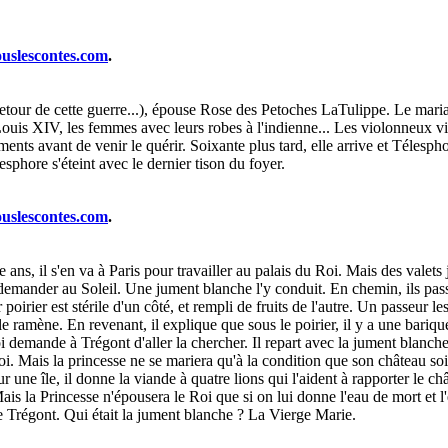
ouslescontes.com
.
our de cette guerre...), épouse Rose des Petoches LaTulippe. Le mariage,
is XIV, les femmes avec leurs robes à l'indienne... Les violonneux viol
ements avant de venir le quérir. Soixante plus tard, elle arrive et Télesphor
esphore s'éteint avec le dernier tison du foyer.
ouslescontes.com
.
e ans, il s'en va à Paris pour travailler au palais du Roi. Mais des valets
 demander au Soleil. Une jument blanche l'y conduit. En chemin, ils pas
ier est stérile d'un côté, et rempli de fruits de l'autre. Un passeur les 
e ramène. En revenant, il explique que sous le poirier, il y a une barique
demande à Trégont d'aller la chercher. Il repart avec la jument blanche.
oi. Mais la princesse ne se mariera qu'à la condition que son château soit
r une île, il donne la viande à quatre lions qui l'aident à rapporter le ch
 Mais la Princesse n'épousera le Roi que si on lui donne l'eau de mort et l
use Trégont. Qui était la jument blanche ? La Vierge Marie.