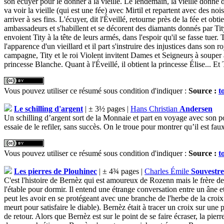
son écuyer pour le donner à la vieille. Le lendemain, la vieille donne 
va voir la vieille (qui est une fée) avec Mirtil et repartent avec des no
arriver à ses fins. L'écuyer, dit l'Éveillé, retourne près de la fée et obt
ambassadeurs et s'habillent et se décorent des diamants donnés par Tity
envoient Tity à la tête de leurs armés, dans l'espoir qu'il se fasse tuer.
l'apparence d'un vieillard et il part s'instruire des injustices dans son
campagne, Tity et le roi Violent invitent Dames et Seigneurs à souper ave
princesse Blanche. Quant à l'Éveillé, il obtient la princesse Élise... Et 
Vous pouvez utiliser ce résumé sous condition d'indiquer :
Source :
t
Le schilling d'argent
| ± 3½ pages |
Hans Christian
Andersen
Un schilling d’argent sort de la Monnaie et part en voyage avec son p
essaie de le refiler, sans succès. On le troue pour montrer qu’il est faux.
Vous pouvez utiliser ce résumé sous condition d'indiquer :
Source :
t
Les pierres de Plouhinec
| ± 4¾ pages |
Charles Émile
Souvestre
C'est l'histoire de Bernèz qui est amoureux de Rozenn mais le frère de 
l'étable pour dormir. Il entend une étrange conversation entre un âne et 
peut les avoir en se protégeant avec une branche de l'herbe de la croix 
meurt pour satisfaire le diable). Bernèz était à tracer un croix sur une p
de retour. Alors que Bernèz est sur le point de se faire écraser, la pier