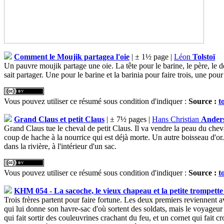
Comment le Moujik partagea l'oie
| ± 1½ page |
Léon
Tolstoï
Un pauvre moujik partage une oie. La tête pour le barine, le père, le derr
sait partager. Une pour le barine et la barinia pour faire trois, une pour l
Vous pouvez utiliser ce résumé sous condition d'indiquer :
Source :
t
Grand Claus et petit Claus
| ± 7½ pages |
Hans Christian
Ander
Grand Claus tue le cheval de petit Claus. Il va vendre la peau du che
coup de hache à la nourrice qui est déjà morte. Un autre boisseau d'or.
dans la rivière, à l'intérieur d'un sac.
Vous pouvez utiliser ce résumé sous condition d'indiquer :
Source :
t
KHM 054 - La sacoche, le vieux chapeau et la petite trompett
Trois frères partent pour faire fortune. Les deux premiers reviennent av
qui lui donne son havre-sac d'où sortent des soldats, mais le voyageur
qui fait sortir des couleuvrines crachant du feu, et un cornet qui fait cr