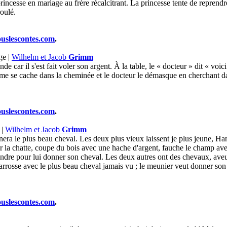
princesse en mariage au frère récalcitrant. La princesse tente de reprendre 
roulé.
ouslescontes.com
.
ge |
Wilhelm et Jacob
Grimm
ar il s'est fait voler son argent. À la table, le « docteur » dit « voici
me se cache dans la cheminée et le docteur le démasque en cherchant dans
ouslescontes.com
.
 |
Wilhelm et Jacob
Grimm
ra le plus beau cheval. Les deux plus vieux laissent je plus jeune, Hans
ur la chatte, coupe du bois avec une hache d'argent, fauche le champ av
rejoindre pour lui donner son cheval. Les deux autres ont des chevaux, av
carrosse avec le plus beau cheval jamais vu ; le meunier veut donner son
ouslescontes.com
.