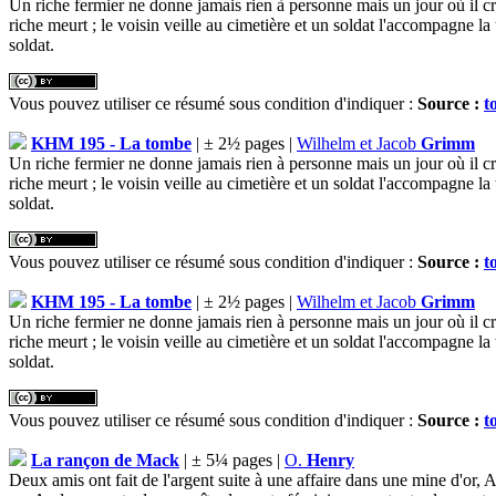
Un riche fermier ne donne jamais rien à personne mais un jour où il cru
riche meurt ; le voisin veille au cimetière et un soldat l'accompagne la 
soldat.
Vous pouvez utiliser ce résumé sous condition d'indiquer :
Source :
t
KHM 195 - La tombe
| ± 2½ pages |
Wilhelm et Jacob
Grimm
Un riche fermier ne donne jamais rien à personne mais un jour où il cru
riche meurt ; le voisin veille au cimetière et un soldat l'accompagne la 
soldat.
Vous pouvez utiliser ce résumé sous condition d'indiquer :
Source :
t
KHM 195 - La tombe
| ± 2½ pages |
Wilhelm et Jacob
Grimm
Un riche fermier ne donne jamais rien à personne mais un jour où il cru
riche meurt ; le voisin veille au cimetière et un soldat l'accompagne la 
soldat.
Vous pouvez utiliser ce résumé sous condition d'indiquer :
Source :
t
La rançon de Mack
| ± 5¼ pages |
O.
Henry
Deux amis ont fait de l'argent suite à une affaire dans une mine d'or