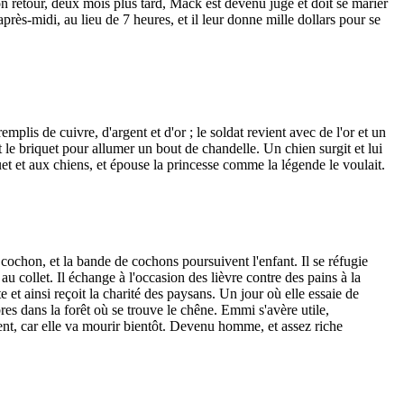
n retour, deux mois plus tard, Mack est devenu juge et doit se marier
rès-midi, au lieu de 7 heures, et il leur donne mille dollars pour se
emplis de cuivre, d'argent et d'or ; le soldat revient avec de l'or et un
bat le briquet pour allumer un bout de chandelle. Un chien surgit et lui
quet et aux chiens, et épouse la princesse comme la légende le voulait.
n cochon, et la bande de cochons poursuivent l'enfant. Il se réfugie
au collet. Il échange à l'occasion des lièvre contre des pains à la
te et ainsi reçoit la charité des paysans. Un jour où elle essaie de
es dans la forêt où se trouve le chêne. Emmi s'avère utile,
argent, car elle va mourir bientôt. Devenu homme, et assez riche