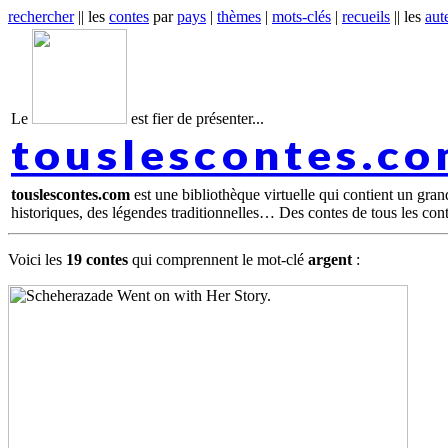
rechercher
|| les
contes
par
pays
|
thèmes
|
mots-clés
|
recueils
|| les
aut
Le
est fier de présenter...
touslescontes.c
touslescontes.com
est une bibliothèque virtuelle qui contient un gra
historiques, des légendes traditionnelles… Des contes de tous les con
Voici les
19 contes
qui comprennent le mot-clé
argent
: