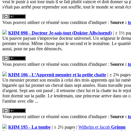
veut le punir à son tour mais il se fait plutôt vaincre et doit donner sa 
s'était pas arrêté pour reprendre son souffle, tout le monde se serait éc
Vous pouvez utiliser ce résumé sous condition d'indiquer :
Source :
t
KHM 098 - Docteur Je-sais-tout (Doktor Allwissend)
| ± 1½ pa
Un pauvre paysan s'improvise docteur universel. Un seigneur le demande c
premier voleur. Même chose pour le second et le troisième. Le quatriè
aussi, pour ne pas être dénoncés.
Vous pouvez utiliser ce résumé sous condition d'indiquer :
Source :
t
KHM 106 - L’Apprenti meunier et la petite chatte
| ± 2¾ pages
Un meunier promet son moulin à celui des trois apprentis qui lui ramène
bigarrée qui lui promet un cheval dans sept années. Hans travaille po
d'argent. Sept ans ont passé ; il retourne chez lui et la chatte ira le 
font dormir sur la paille. Le lendemain, une princesse arrive dans un 
l'amène avec elle ...
Vous pouvez utiliser ce résumé sous condition d'indiquer :
Source :
t
KHM 195 - La tombe
| ± 2½ pages |
Wilhelm et Jacob
Grimm