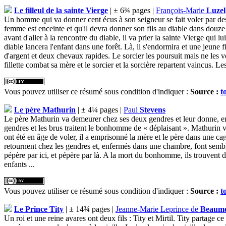
Le filleul de la sainte Vierge
| ± 6¾ pages |
François-Marie
Luzel
Un homme qui va donner cent écus à son seigneur se fait voler par de
femme est enceinte et qu'il devra donner son fils au diable dans douze 
avant d'aller à la rencontre du diable, il va prier la sainte Vierge qui 
diable lancera l'enfant dans une forêt. Là, il s'endormira et une jeune fi
d'argent et deux chevaux rapides. Le sorcier les poursuit mais ne les voi
fillette combat sa mère et le sorcier et la sorcière repartent vaincus. Les
Vous pouvez utiliser ce résumé sous condition d'indiquer :
Source :
t
Le père Mathurin
| ± 4¼ pages |
Paul
Stevens
Le père Mathurin va demeurer chez ses deux gendres et leur donne, en é
gendres et les brus traitent le bonhomme de « déplaisant ». Mathurin va 
ont été en âge de voler, il a emprisonné la mère et le père dans une ca
retournent chez les gendres et, enfermés dans une chambre, font semb
pépère par ici, et pépère par là. A la mort du bonhomme, ils trouvent da
enfants ...
Vous pouvez utiliser ce résumé sous condition d'indiquer :
Source :
t
Le Prince Tity
| ± 14¾ pages |
Jeanne-Marie Leprince de
Beaum
Un roi et une reine avares ont deux fils : Tity et Mirtil. Tity partage c