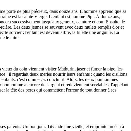
emme porte de plus précieux, dans douze ans. L'homme apprend que sa
arraine est la sainte Vierge. L'enfant est nommé Pipi. À douze ans,
'enfoncera successivement jusqu'aux genoux, ceinture et cou. Ensuite, le
et sorcière. Les deux jeunes se sauvent avec deux mulets remplis d'or et
 le sorcier : l'enfant est devenu arbre, la fillette une anguille. La
de le faire.
vieux du coin viennent visiter Mathurin, jaser et fumer la pipe, les
ce : il regardait deux merles nourrir leurs enfants ; quand les oisillons
Les enfants, c'est comme ça, conclut-il. Alors, les deux bonhommes
 bonhomme a encore de l'argent et redeviennent serviables, l'appelant
ser la tête des pères qui commettent l'erreur de tout donner à ses
 à ses parents. Un bon jour, Tity aide une vieille, et emprunte un écu à