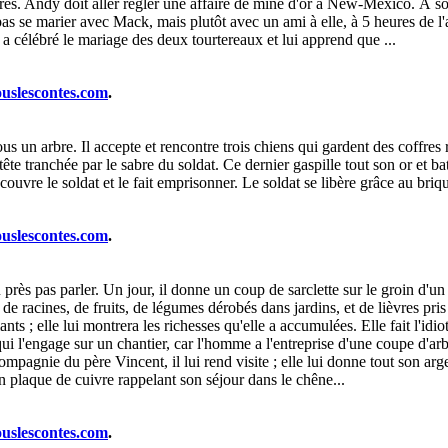
res. Andy doit aller régler une affaire de mine d'or à New-Mexico. À so
 se marier avec Mack, mais plutôt avec un ami à elle, à 5 heures de l'ap
 célébré le mariage des deux tourtereaux et lui apprend que ...
ouslescontes.com
.
us un arbre. Il accepte et rencontre trois chiens qui gardent des coffres r
a tête tranchée par le sabre du soldat. Ce dernier gaspille tout son or et 
découvre le soldat et le fait emprisonner. Le soldat se libère grâce au bri
ouslescontes.com
.
u près pas parler. Un jour, il donne un coup de sarclette sur le groin d'u
e racines, de fruits, de légumes dérobés dans jardins, et de lièvres pris 
ants ; elle lui montrera les richesses qu'elle a accumulées. Elle fait l'idio
i l'engage sur un chantier, car l'homme a l'entreprise d'une coupe d'arbr
n compagnie du père Vincent, il lui rend visite ; elle lui donne tout son 
 plaque de cuivre rappelant son séjour dans le chêne...
ouslescontes.com
.