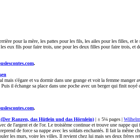
ière pour la mère, les pattes pour les fils, les ailes pour les filles, et le
es eux fils pour faire trois, une pour les deux filles pour faire trois, et de
ouslescontes.com
.
sen
val mais s'égare et va dormir dans une grange et voit la femme manger a
 Puis il échange sa place dans une poche avec un berger qui finit noyé c
ouslescontes.com
.
e (Der Ranzen, das Hütlein und das Hörnlein)
| ± 5¼ pages |
Wilhelm
ec de l'argent et de l'or. Le troisième continue et trouve une nappe qui 
 reprend de force sa nappe avec les soldats enchantés. Il fait la même 
ouler les murs, voire les villes. Il revient chez lui mais ses deux frères r