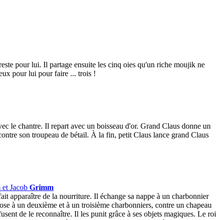
 reste pour lui. Il partage ensuite les cinq oies qu'un riche moujik ne
ux pour lui pour faire ... trois !
vec le chantre. Il repart avec un boisseau d'or. Grand Claus donne un
ontre son troupeau de bétail. À la fin, petit Claus lance grand Claus
 et Jacob
Grimm
fait apparaître de la nourriture. Il échange sa nappe à un charbonnier
chose à un deuxième et à un troisième charbonniers, contre un chapeau
efusent de le reconnaître. Il les punit grâce à ses objets magiques. Le roi