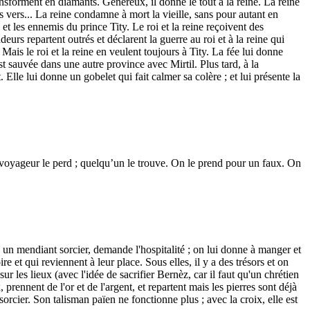
ansforment en diamants. Généreux, il donne le tout à la reine. La reine
des vers... La reine condamne à mort la vieille, sans pour autant en
is et les ennemis du prince Tity. Le roi et la reine reçoivent des
urs repartent outrés et déclarent la guerre au roi et à la reine qui
. Mais le roi et la reine en veulent toujours à Tity. La fée lui donne
est sauvée dans une autre province avec Mirtil. Plus tard, à la
 Elle lui donne un gobelet qui fait calmer sa colère ; et lui présente la
 voyageur le perd ; quelqu’un le trouve. On le prend pour un faux. On
, un mendiant sorcier, demande l'hospitalité ; on lui donne à manger et
e et qui reviennent à leur place. Sous elles, il y a des trésors et on
r les lieux (avec l'idée de sacrifier Bernèz, car il faut qu'un chrétien
 prennent de l'or et de l'argent, et repartent mais les pierres sont déjà
 sorcier. Son talisman païen ne fonctionne plus ; avec la croix, elle est