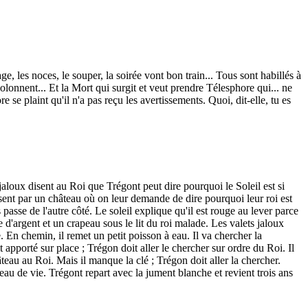
 les noces, le souper, la soirée vont bon train... Tous sont habillés à
onnent... Et la Mort qui surgit et veut prendre Télesphore qui... ne
e se plaint qu'il n'a pas reçu les avertissements. Quoi, dit-elle, tu es
 jaloux disent au Roi que Trégont peut dire pourquoi le Soleil est si
sent par un château où on leur demande de dire pourquoi leur roi est
passe de l'autre côté. Le soleil explique qu'il est rouge au lever parce
 d'argent et un crapeau sous le lit du roi malade. Les valets jaloux
 En chemin, il remet un petit poisson à eau. Il va chercher la
 apporté sur place ; Trégon doit aller le chercher sur ordre du Roi. Il
âteau au Roi. Mais il manque la clé ; Trégon doit aller la chercher.
'eau de vie. Trégont repart avec la jument blanche et revient trois ans