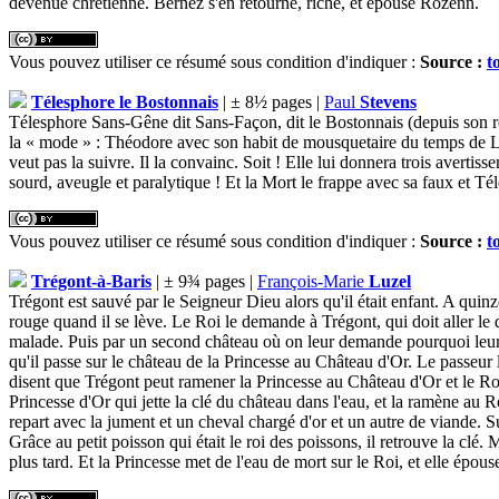
devenue chrétienne. Bernèz s'en retourne, riche, et épouse Rozenn.
Vous pouvez utiliser ce résumé sous condition d'indiquer :
Source :
t
Télesphore le Bostonnais
| ± 8½ pages |
Paul
Stevens
Télesphore Sans-Gêne dit Sans-Façon, dit le Bostonnais (depuis son ret
la « mode » : Théodore avec son habit de mousquetaire du temps de Lou
veut pas la suivre. Il la convainc. Soit ! Elle lui donnera trois avertiss
sourd, aveugle et paralytique ! Et la Mort le frappe avec sa faux et Tél
Vous pouvez utiliser ce résumé sous condition d'indiquer :
Source :
t
Trégont-à-Baris
| ± 9¾ pages |
François-Marie
Luzel
Trégont est sauvé par le Seigneur Dieu alors qu'il était enfant. A quinz
rouge quand il se lève. Le Roi le demande à Trégont, qui doit aller le
malade. Puis par un second château où on leur demande pourquoi leur poir
qu'il passe sur le château de la Princesse au Château d'Or. Le passeur l
disent que Trégont peut ramener la Princesse au Château d'Or et le Roi 
Princesse d'Or qui jette la clé du château dans l'eau, et la ramène au R
repart avec la jument et un cheval chargé d'or et un autre de viande. Su
Grâce au petit poisson qui était le roi des poissons, il retrouve la clé.
plus tard. Et la Princesse met de l'eau de mort sur le Roi, et elle épo