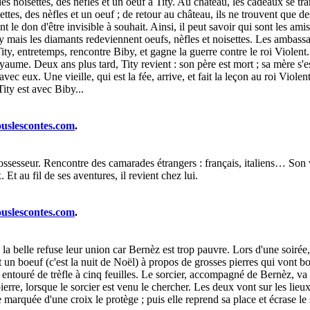
des noisettes, des nèfles et un oeuf à Tity. Au château, les cadeaux se tr
isettes, des nèfles et un oeuf ; de retour au château, ils ne trouvent que 
ient le don d'être invisible à souhait. Ainsi, il peut savoir qui sont les am
 mais les diamants redeviennent oeufs, nèfles et noisettes. Les ambassade
 Tity, entretemps, rencontre Biby, et gagne la guerre contre le roi Violent
 royaume. Deux ans plus tard, Tity revient : son père est mort ; sa mère s'
c eux. Une vieille, qui est la fée, arrive, et fait la leçon au roi Violent.
Tity est avec Biby...
ouslescontes.com
.
ossesseur. Rencontre des camarades étrangers : français, italiens… Son
 Et au fil de ses aventures, il revient chez lui.
ouslescontes.com
.
la belle refuse leur union car Bernèz est trop pauvre. Lors d'une soirée
un boeuf (c'est la nuit de Noël) à propos de grosses pierres qui vont boir
entouré de trèfle à cinq feuilles. Le sorcier, accompagné de Bernèz, va su
ierre, lorsque le sorcier est venu le chercher. Les deux vont sur les lieux,
re marquée d'une croix le protège ; puis elle reprend sa place et écrase le