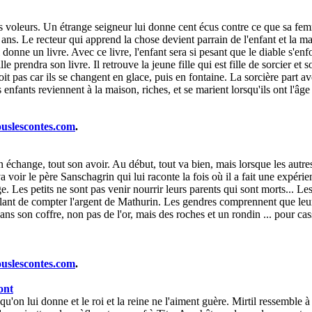
s voleurs. Un étrange seigneur lui donne cent écus contre ce que sa f
ans. Le recteur qui apprend la chose devient parrain de l'enfant et la m
lui donne un livre. Avec ce livre, l'enfant sera si pesant que le diable s
lle prendra son livre. Il retrouve la jeune fille qui est fille de sorcier 
t pas car ils se changent en glace, puis en fontaine. La sorcière part avec
 enfants reviennent à la maison, riches, et se marient lorsqu'ils ont l'âge 
ouslescontes.com
.
change, tout son avoir. Au début, tout va bien, mais lorsque les autres 
voir le père Sanschagrin qui lui raconte la fois où il a fait une expérien
ge. Les petits ne sont pas venir nourrir leurs parents qui sont morts... 
lant de compter l'argent de Mathurin. Les gendres comprennent que leur
ns son coffre, non pas de l'or, mais des roches et un rondin ... pour cas
ouslescontes.com
.
ont
e qu'on lui donne et le roi et la reine ne l'aiment guère. Mirtil ressemble