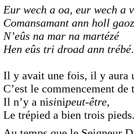
Eur wech a oa, eur wech a 
Comansamant ann holl gao
N’eûs na mar na martézé
Hen eûs tri droad ann trébé
.
Il y avait une fois, il y aura 
C’est le commencement de to
Il n’y a ni
si
ni
peut-être
,
Le trépied a bien trois pieds
Au temps que le Seigneur Di