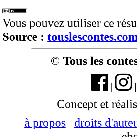
Vous pouvez utiliser ce rés
Source :
touslescontes.co
©
Tous les conte
|
Concept et réali
à propos
|
droits d'aute
eb