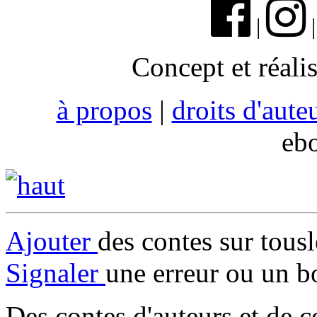
|
Concept et réali
à propos
|
droits d'aute
eb
Ajouter
des contes sur tous
Signaler
une erreur ou un b
Des contes d'auteurs et de c