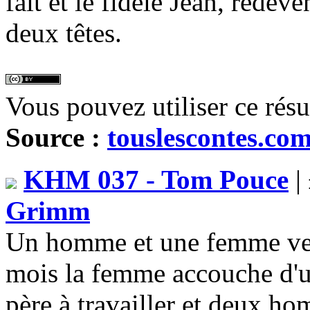
fait et le fidèle Jean, redev
deux têtes.
Vous pouvez utiliser ce rés
Source :
touslescontes.co
KHM 037 - Tom Pouce
|
Grimm
Un homme et une femme veul
mois la femme accouche d'un
père à travailler et deux hom