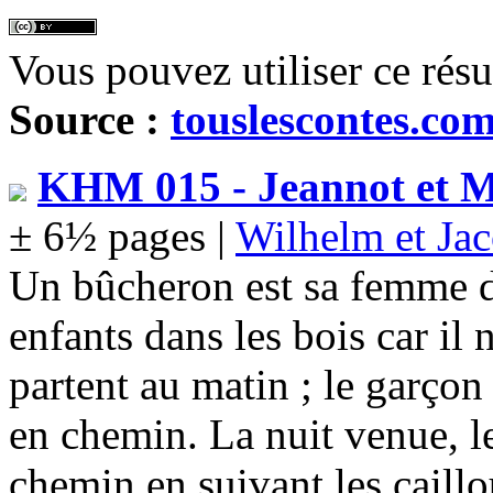
Vous pouvez utiliser ce rés
Source :
touslescontes.co
KHM 015 - Jeannot et M
± 6½ pages |
Wilhelm et Ja
Un bûcheron est sa femme dé
enfants dans les bois car il 
partent au matin ; le garçon
en chemin. La nuit venue, l
chemin en suivant les caillo