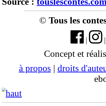
Source :
touslescontes.co
©
Tous les conte
|
Concept et réali
à propos
|
droits d'aute
eb