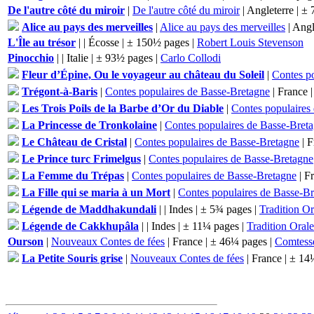
De l'autre côté du miroir
|
De l'autre côté du miroir
| Angleterre | ±
Alice au pays des merveilles
|
Alice au pays des merveilles
| Angl
L'Île au trésor
|
| Écosse | ± 150½ pages |
Robert Louis Stevenson
Pinocchio
|
| Italie | ± 93½ pages |
Carlo Collodi
Fleur d’Épine, Ou le voyageur au château du Soleil
|
Contes p
Trégont-à-Baris
|
Contes populaires de Basse-Bretagne
| France 
Les Trois Poils de la Barbe d’Or du Diable
|
Contes populaires
La Princesse de Tronkolaine
|
Contes populaires de Basse-Bret
Le Château de Cristal
|
Contes populaires de Basse-Bretagne
| F
Le Prince turc Frimelgus
|
Contes populaires de Basse-Bretagne
La Femme du Trépas
|
Contes populaires de Basse-Bretagne
| F
La Fille qui se maria à un Mort
|
Contes populaires de Basse-B
Légende de Maddhakundali
|
| Indes | ± 5¾ pages |
Tradition Or
Légende de Cakkhupâla
|
| Indes | ± 11¼ pages |
Tradition Orale
Ourson
|
Nouveaux Contes de fées
| France | ± 46¼ pages |
Comtess
La Petite Souris grise
|
Nouveaux Contes de fées
| France | ± 14