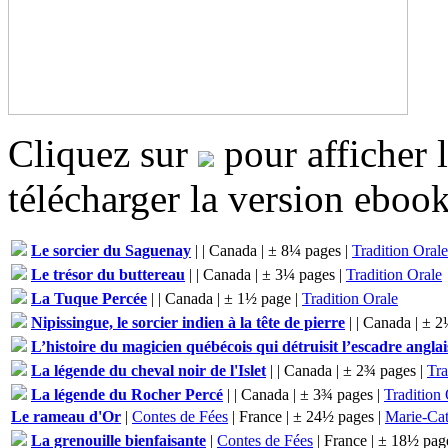
Cliquez sur
pour afficher 
télécharger la version eboo
Le sorcier du Saguenay
|
| Canada | ± 8¼ pages |
Tradition Orale
Le trésor du buttereau
|
| Canada | ± 3¼ pages |
Tradition Orale
La Tuque Percée
|
| Canada | ± 1½ page |
Tradition Orale
Nipissingue, le sorcier indien à la tête de pierre
|
| Canada | ± 2
L’histoire du magicien québécois qui détruisit l’escadre anglai
La légende du cheval noir de l'Islet
|
| Canada | ± 2¾ pages |
Tra
La légende du Rocher Percé
|
| Canada | ± 3¾ pages |
Tradition 
Le rameau d'Or
|
Contes de Fées
| France | ± 24½ pages |
Marie-Cat
La grenouille bienfaisante
|
Contes de Fées
| France | ± 18½ pag