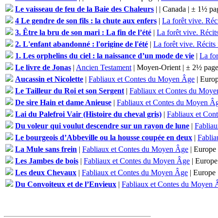
Le vaisseau de feu de la Baie des Chaleurs
|
| Canada | ± 1½ pa
4 Le gendre de son fils : la chute aux enfers
|
La forêt vive. Réc
3. Être la bru de son mari : La fin de l’été
|
La forêt vive. Récit
2. L'enfant abandonné : l'origine de l'été
|
La forêt vive. Récits
1. Les orphelins du ciel : la naissance d’un mode de vie
|
La for
Le livre de Jonas
|
Ancien Testament
| Moyen-Orient | ± 2½ page
Aucassin et Nicolette
|
Fabliaux et Contes du Moyen Âge
| Europ
Le Tailleur du Roi et son Sergent
|
Fabliaux et Contes du Moy
De sire Hain et dame Anieuse
|
Fabliaux et Contes du Moyen Â
Lai du Palefroi Vair (Histoire du cheval gris)
|
Fabliaux et Co
Du voleur qui voulut descendre sur un rayon de lune
|
Fablia
Le bourgeois d’Abbeville ou la housse coupée en deux
|
Fabli
La Mule sans frein
|
Fabliaux et Contes du Moyen Âge
| Europe 
Les Jambes de bois
|
Fabliaux et Contes du Moyen Âge
| Europe
Les deux Chevaux
|
Fabliaux et Contes du Moyen Âge
| Europe 
Du Convoiteux et de l’Envieux
|
Fabliaux et Contes du Moyen 