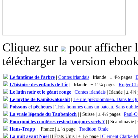
Cliquez sur
pour afficher 
télécharger la version eboo
Le fantôme de l'arbre
|
Contes irlandais
| Irlande | ± 4½ pages |
D
L'histoire des enfants de Lîr
|
| Irlande | ± 11¼ pages |
Roger Ch
Le lutin noir et le géant rouge
|
Contes irlandais
| Irlande | ± 4¼
Le mythe de Kamikwakushit
|
Le rire précolombien. Dans le Q
Poissons et pêcheurs
|
Trois hommes dans un bateau. Sans oublier
La vraie légende du Taubenloch
|
| Suisse | ± 4½ pages |
Paul-Ot
Pourquoi les conifères restent toujours verts ?
|
| Scandinavie |
Hans-Trapp
|
| France | ± ½ page |
Tradition Orale
La nuit avant Noël
|
| États-Unis | ± 1½ page |
Clement Clarke M