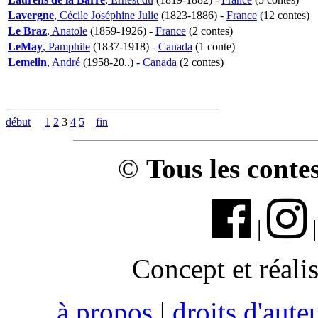
Lavergne
, Cécile Joséphine Julie
(1823-1886) -
France
(12 contes)
Le Braz
, Anatole
(1859-1926) -
France
(2 contes)
LeMay
, Pamphile
(1837-1918) -
Canada
(1 conte)
Lemelin
, André
(1958-20..) -
Canada
(2 contes)
début
1
2
3
4
5
fin
©
Tous les conte
|
Concept et réali
à propos
|
droits d'aute