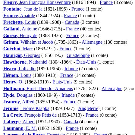
Fleury
, Jean François Bonaventure
(1816-1894) -
France
(8 contes)
Fontaine
, Jean de la
(1621-1695) -
France
(1 conte)
France
, Anatole
(1844-1924) -
France
(1 conte)
Fréchette
, Louis
(1839-1908) -
Canada
(3 contes)
Galland
, Antoine
(1646-1715) -
France
(40 contes)
Gorsse
, Henry de
(1868-1936) -
France
(2 contes)
Grimm
, Wilhelm et Jacob
(1785-1863) -
Allemagne
(130 contes)
Guéchot
, Marc
(1863-19..) -
France
(1 conte)
Haurigot
, Georges
(1856-19..) -
Guadeloupe
(1 conte)
Hawthorne
, Nathaniel
(1804-1864) -
États-Unis
(1 conte)
Hearn
, Lafcadio
(1850-1904) -
Irlande
(2 contes)
Hémon
, Louis
(1880-1913) -
France
(14 contes)
Henry
, O.
(1862-1910) -
États-Unis
(9 contes)
Hoffmann
, Ernst Theodor Amadeus
(1776-1822) -
Allemagne
(2 con
Hyde
, Douglas
(1860-1949) -
Irlande
(7 contes)
Jeanroy
, Alfred
(1859-1954) -
France
(1 conte)
Jerome
, Jerome Klapka
(1859-1927) -
Angleterre
(1 conte)
La Croix
, François Pétis de
(1653-1713) -
France
(0 conte)
Laberge
, Albert
(1871-1960) -
Canada
(4 contes)
Laumann
, E. M.
(1862-1928) -
France
(1 conte)
Laurens de la Barre
, Ernest du
(1819-1882) -
France
(5 contes)