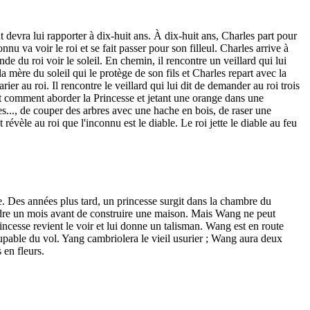
 devra lui rapporter à dix-huit ans. À dix-huit ans, Charles part pour
nnu va voir le roi et se fait passer pour son filleul. Charles arrive à
nde du roi voir le soleil. En chemin, il rencontre un veillard qui lui
 mère du soleil qui le protège de son fils et Charles repart avec la
rier au roi. Il rencontre le veillard qui lui dit de demander au roi trois
nt comment aborder la Princesse et jetant une orange dans une
es..., de couper des arbres avec une hache en bois, de raser une
évèle au roi que l'inconnu est le diable. Le roi jette le diable au feu
se. Des années plus tard, un princesse surgit dans la chambre du
endre un mois avant de construire une maison. Mais Wang ne peut
rincesse revient le voir et lui donne un talisman. Wang est en route
coupable du vol. Yang cambriolera le vieil usurier ; Wang aura deux
 en fleurs.