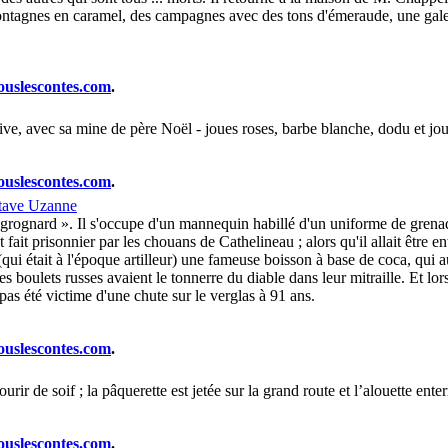
 montagnes en caramel, des campagnes avec des tons d'émeraude, une gale
ouslescontes.com
.
ive, avec sa mine de père Noël - joues roses, barbe blanche, dodu et jouf
ouslescontes.com
.
tave Uzanne
rognard ». Il s'occupe d'un mannequin habillé d'un uniforme de grenadie
fait prisonnier par les chouans de Cathelineau ; alors qu'il allait être en
ui était à l'époque artilleur) une fameuse boisson à base de coca, qui au
oulets russes avaient le tonnerre du diable dans leur mitraille. Et lors
pas été victime d'une chute sur le verglas à 91 ans.
ouslescontes.com
.
ir de soif ; la pâquerette est jetée sur la grand route et l’alouette enter
ouslescontes.com
.