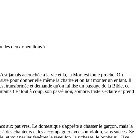
re les deux opérations.)
 s'est jamais accrochée à la vie et là, la Mort est toute proche. On
iste pour donner elle-même la charité et on fait monter un enfant. Il
e est transformée et demande qu'on lui lise un passage de la Bible, ce
nfants ! Et tout à coup, son passé noir, sombre, triste s'éclaire et prend
ancs aux pauvres. Le domestique s'apprête à chasser le garçon, mais la
dre à des chanteurs et les accompagner avec son violon, sans succès. Se
et voit par les fenêtres le réveillon, la richesse, le bonheur... Il se