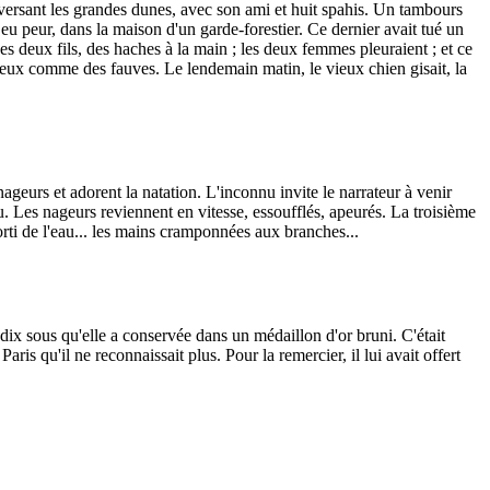
raversant les grandes dunes, avec son ami et huit spahis. Un tambours
nt eu peur, dans la maison d'un garde-forestier. Ce dernier avait tué un
; ses deux fils, des haches à la main ; les deux femmes pleuraient ; et ce
mineux comme des fauves. Le lendemain matin, le vieux chien gisait, la
eurs et adorent la natation. L'inconnu invite le narrateur à venir
u. Les nageurs reviennent en vitesse, essoufflés, apeurés. La troisième
 sorti de l'eau... les mains cramponnées aux branches...
 dix sous qu'elle a conservée dans un médaillon d'or bruni. C'était
is qu'il ne reconnaissait plus. Pour la remercier, il lui avait offert