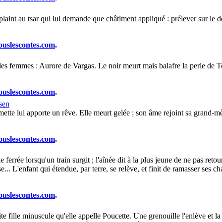
int au tsar qui lui demande que châtiment appliqué : prélever sur le dos 
ouslescontes.com
.
des femmes : Aurore de Vargas. Le noir meurt mais balafre la perle de T
ouslescontes.com
.
sen
umette lui apporte un rêve. Elle meurt gelée ; son âme rejoint sa grand-m
ouslescontes.com
.
e ferrée lorsqu'un train surgit ; l'aînée dit à la plus jeune de ne pas ret
... L'enfant qui étendue, par terre, se relève, et finit de ramasser ses 
ouslescontes.com
.
e fille minuscule qu'elle appelle Poucette. Une grenouille l'enlève et la 