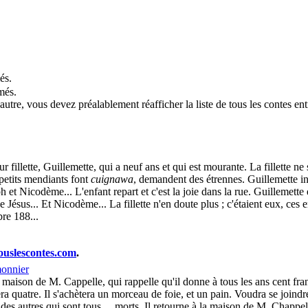
és.
més.
tre, vous devez préalablement réafficher la liste de tous les contes ent
ur fillette, Guillemette, qui a neuf ans et qui est mourante. La fillette ne
 petits mendiants font
cuignawa
, demandent des étrennes. Guillemette ins
ph et Nicodème... L'enfant repart et c'est la joie dans la rue. Guillemett
e Jésus... Et Nicodème... La fillette n'en doute plus ; c'étaient eux, ces e
bre 188...
ouslescontes.com
.
onnier
 maison de M. Cappelle, qui rappelle qu'il donne à tous les ans cent fr
era quatre. Il s'achètera un morceau de foie, et un pain. Voudra se join
s autres qui sont tous ... morts. Il retourne à la maison de M. Chappelle, 