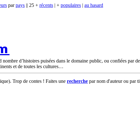
eurs
par
pays
|| 25 +
récents
| +
populaires
|
au hasard
om
nd nombre d’histoires puisées dans le domaine public, ou confiées par d
tinents et de toutes les cultures
tique). Trop de contes ! Faites une
recherche
par nom d'auteur ou par ti