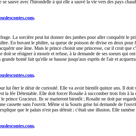
le se sauve avec l'hirondelle à qui elle a sauvé la vie vers des pays chaud
ouslescontes.com
.
age. La sorcière peut lui donner des jambes pour aller conquérir le prin
hiltre. En buvant le philtre, sa queue de poisson de divise en deux pour 
cquérir une âme. Mais le prince choisit une princesse, car il croit que c'e
lle doit se résigner à mourir et refuse, à la demande de ses soeurs qui on
grande bonté fait qu'elle se hausse jusqu'aux esprits de l'air et acquerr
ouslescontes.com
.
 lui ôter le désir de curiosité. Elle va avoir bientôt quinze ans. Il doit
 c'est la fée Détestable. Elle doit forcer Rosalie à succomber trois fois à
le prince Gracieux. Ils se marieront bientôt ; Rosalie ne doit par regarder 
cassette sans l'ouvrir. Même si la Souris grise lui demande de l'ouvrir ;
ui explique que le palais n'est pas détruit ; c'était une illusion. Elle ramè
ouslescontes.com
.