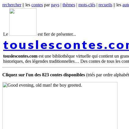
rechercher
|| les
contes
par
pays
|
thèmes
|
mots-clés
|
recueils
|| les
aut
Le
est fier de présenter...
touslescontes.c
touslescontes.com
est une bibliothèque virtuelle qui contient un gra
historiques, des légendes traditionnelles… Des contes de tous les con
Cliquez sur l'un des 823 contes disponibles
(triés par ordre alphabé