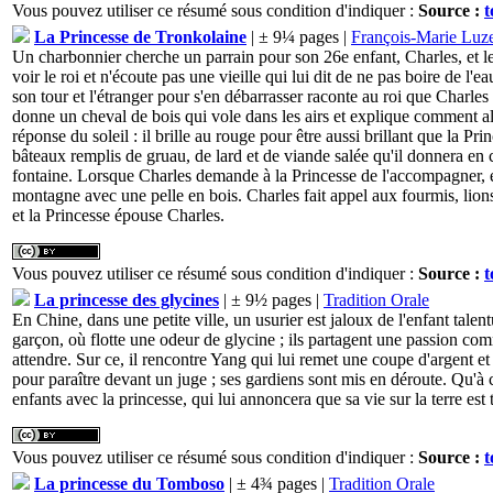
Vous pouvez utiliser ce résumé sous condition d'indiquer :
Source :
t
La Princesse de Tronkolaine
| ± 9¼ pages |
François-Marie Luz
Un charbonnier cherche un parrain pour son 26e enfant, Charles, et le r
voir le roi et n'écoute pas une vieille qui lui dit de ne pas boire de l'e
son tour et l'étranger pour s'en débarrasser raconte au roi que Charles s
donne un cheval de bois qui vole dans les airs et explique comment alle
réponse du soleil : il brille au rouge pour être aussi brillant que la Pr
bâteaux remplis de gruau, de lard et de viande salée qu'il donnera en
fontaine. Lorsque Charles demande à la Princesse de l'accompagner, elle
montagne avec une pelle en bois. Charles fait appel aux fourmis, lions 
et la Princesse épouse Charles.
Vous pouvez utiliser ce résumé sous condition d'indiquer :
Source :
t
La princesse des glycines
| ± 9½ pages |
Tradition Orale
En Chine, dans une petite ville, un usurier est jaloux de l'enfant tal
garçon, où flotte une odeur de glycine ; ils partagent une passion co
attendre. Sur ce, il rencontre Yang qui lui remet une coupe d'argent et
pour paraître devant un juge ; ses gardiens sont mis en déroute. Qu'à c
enfants avec la princesse, qui lui annoncera que sa vie sur la terre est t
Vous pouvez utiliser ce résumé sous condition d'indiquer :
Source :
t
La princesse du Tomboso
| ± 4¾ pages |
Tradition Orale