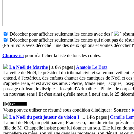
Décocher pour afficher seulement les contes avec des [
] résum
Décocher pour afficher seulement les contes qui n'ont pas de résu
(PS Si vous avez décoché l'une des deux options et voulez décocher l'au
Cliquez ici
pour réafficher la liste de tous les contes.
La Noël de Marthe
| ± 8¼ pages |
Anatole Le Braz
La veille de Noël, le président du tribunal civil et sa femme veillent le
entend, à l'extérieur, des enfants chanter des cantiques de Noël et ces
s'appelle Jean, et est avec ses amis : Pierre, Madeleine, Jacques, Jose
passage où Jean, le disciple... Joseph d'Arimathie... Pilate... le corps d
un nouveau sens ! Et c'est ainsi qu'elle meurt à neuf ans, le 25 décem
Vous pouvez utiliser ce résumé sous condition d'indiquer :
Source :
t
La Noël du petit joueur de violon I
| ± 14½ pages |
Camille Lem
La nuit de Noël, un petit pauvre, Francesco, joue du violon près de la
fille de M. Chappelle insiste pour lui donner un sou. Elle lui en donn
rappellera sa mère, son village dans les montages, son départ, et ceux de