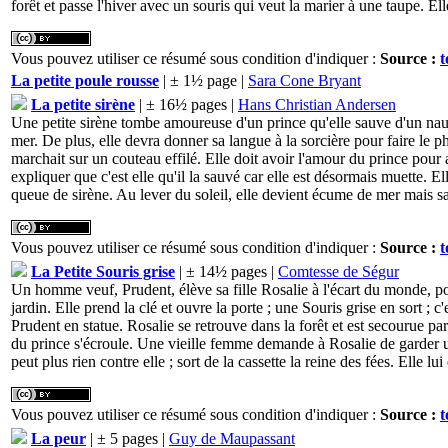
forêt et passe l'hiver avec un souris qui veut la marier à une taupe. El
Vous pouvez utiliser ce résumé sous condition d'indiquer :
Source :
t
La petite poule rousse
| ± 1½ page |
Sara Cone Bryant
La petite sirène
| ± 16½ pages |
Hans Christian Andersen
Une petite sirène tombe amoureuse d'un prince qu'elle sauve d'un naufr
mer. De plus, elle devra donner sa langue à la sorcière pour faire le p
marchait sur un couteau effilé. Elle doit avoir l'amour du prince pour a
expliquer que c'est elle qu'il la sauvé car elle est désormais muette. E
queue de sirène. Au lever du soleil, elle devient écume de mer mais sa 
Vous pouvez utiliser ce résumé sous condition d'indiquer :
Source :
t
La Petite Souris grise
| ± 14½ pages |
Comtesse de Ségur
Un homme veuf, Prudent, élève sa fille Rosalie à l'écart du monde, pour
jardin. Elle prend la clé et ouvre la porte ; une Souris grise en sort ;
Prudent en statue. Rosalie se retrouve dans la forêt et est secourue par 
du prince s'écroule. Une vieille femme demande à Rosalie de garder une 
peut plus rien contre elle ; sort de la cassette la reine des fées. Elle l
Vous pouvez utiliser ce résumé sous condition d'indiquer :
Source :
t
La peur
| ± 5 pages |
Guy de Maupassant