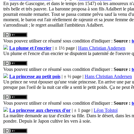
En pays de Gascogne, et dans le temps (en 1547) où les amoureux n'av
très belle et très pauvre. La baronne proposa à son fils Adalbert le pl
pourrait ensuite remarier. Tout se passa comme prévu sauf la venu d'
moment, le baron eut l'air réellement de rajeunir et sa jeune femme de 
s'arrondissait ; le regret assaillait l'ambitieux Adalbert.
Vous pouvez utiliser ce résumé sous condition d'indiquer :
Source :
t
La plume et l'encrier
| ± 1½ page |
Hans Christian Andersen
Un plume et l'encre d'un encrier se disputent la paternité de l'oeuvre qu
Vous pouvez utiliser ce résumé sous condition d'indiquer :
Source :
t
La princesse au petit pois
| ± ½ page |
Hans Christian Andersen
Un prince ne veut épouser qu'une vraie princesse. En arrive une par un
presque pas l'oeil de la nuit car elle a senti le petit poids. Ça ne peut 
Vous pouvez utiliser ce résumé sous condition d'indiquer :
Source :
t
La princesse aux cheveux d'or
| ± 1 page |
Léon Tolstoï
La marâtre demande au tzar d'exiler sa fille. Dans le désert, dans les 
pondre. Depuis le Japon cultive les vers à soie.