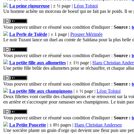
La peine rigoureuse
| ± ½ page |
Léon Tolstoï
Un homme achète un morceau de boeuf qui ne fait pas le poids. Il se pla
Vous pouvez utiliser ce résumé sous condition d'indiquer :
Source :
t
La Perle de Tolède
| ± 1 page |
Prosper Mérimée
Le noir Tuzani lance un duel au comte de Saldana pour la plus belle 
Vous pouvez utiliser ce résumé sous condition d'indiquer :
Source :
t
La petite fille aux allumettes
| ± 1½ page |
Hans Christian Ander
Une petite fille brûle des allumettes pour se réchauffer, et chaque all
Vous pouvez utiliser ce résumé sous condition d'indiquer :
Source :
t
La petite fille aux champignons
| ± ½ page |
Léon Tolstoï
Deux fillettes vont cueillir des champignons et se retrouvent sur la voi
en arrière et s'accroupie pour ramasser ses champignons. Le train passe
Vous pouvez utiliser ce résumé sous condition d'indiquer :
Source :
t
La Petite Poucette
| ± 8½ pages |
Hans Christian Andersen
Une sorcière plante un grain d'orge qui devient une fleur puis une petit