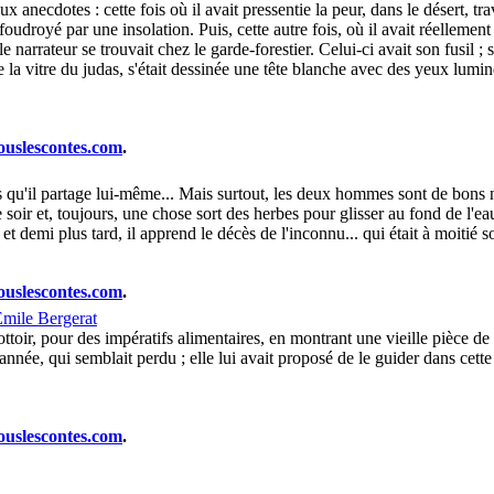
 anecdotes : cette fois où il avait pressentie la peur, dans le désert, t
, foudroyé par une insolation. Puis, cette autre fois, où il avait réelleme
 le narrateur se trouvait chez le garde-forestier. Celui-ci avait son fusil 
ntre la vitre du judas, s'était dessinée une tête blanche avec des yeux lu
ouslescontes.com
.
qu'il partage lui-même... Mais surtout, les deux hommes sont de bons nag
soir et, toujours, une chose sort des herbes pour glisser au fond de l'ea
s et demi plus tard, il apprend le décès de l'inconnu... qui était à moitié
ouslescontes.com
.
mile Bergerat
ttoir, pour des impératifs alimentaires, en montrant une vieille pièce de
ée, qui semblait perdu ; elle lui avait proposé de le guider dans cette Par
ouslescontes.com
.