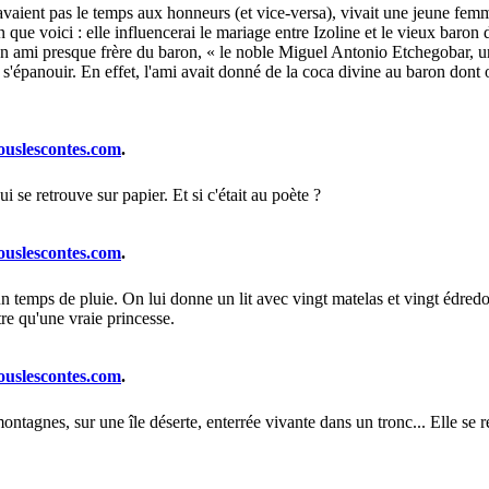
aient pas le temps aux honneurs (et vice-versa), vivait une jeune femm
an que voici : elle influencerai le mariage entre Izoline et le vieux bar
un ami presque frère du baron, « le noble Miguel Antonio Etchegobar, un
s'épanouir. En effet, l'ami avait donné de la coca divine au baron dont on
ouslescontes.com
.
i se retrouve sur papier. Et si c'était au poète ?
ouslescontes.com
.
 temps de pluie. On lui donne un lit avec vingt matelas et vingt édredo
être qu'une vraie princesse.
ouslescontes.com
.
montagnes, sur une île déserte, enterrée vivante dans un tronc... Elle se 