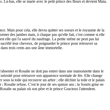
s. Là-bas, elle se marie avec le petit prince des fleurs et devient Maia.
ce. Mais pour cela, elle devra quitter ses soeurs et le royaume de la
former des jambes mais, à chaque pas qu'elle fait, c'est comme si elle
st elle qui l'a sauvé du naufrage. La petite sirène ne peut pas lui
t sacrifié leur cheveux, de poignarder le prince pour retrouver sa
a dans trois cents ans une âme immortelle.
 s'absenter et Rosalie ne doit pas entrer dans une maisonnette dans le
 la curiosité pour retrouver son apparence normale de fée. Elle change
sous la toile qui recouvre un arbre ; elle déchire la toile et le palais
 Rosalie refuse. C'est le jour de ses quinze ans ; la Souris grise ne
ne Rosalie au palais où son père et le prince Gracieux l'attendent.