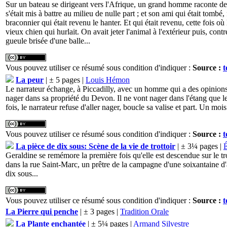
Sur un bateau se dirigeant vers l'Afrique, un grand homme raconte deux
s'était mis à battre au milieu de nulle part ; et son ami qui était tombé
braconnier qui était revenu le hanter. Et qui était revenu, cette fois où
vieux chien qui hurlait. On avait jeter l'animal à l'extérieur puis, co
gueule brisée d'une balle...
Vous pouvez utiliser ce résumé sous condition d'indiquer :
Source :
t
La peur
| ± 5 pages |
Louis Hémon
Le narrateur échange, à Piccadilly, avec un homme qui a des opinions 
nager dans sa propriété du Devon. Il ne vont nager dans l'étang que le 
fois, le narrateur refuse d'aller nager, boucle sa valise et part. Un moi
Vous pouvez utiliser ce résumé sous condition d'indiquer :
Source :
t
La pièce de dix sous: Scène de la vie de trottoir
| ± 3¼ pages |
É
Geraldine se remémore la première fois qu'elle est descendue sur le tro
dans la rue Saint-Marc, un prêtre de la campagne d'une soixantaine d'ann
dix sous...
Vous pouvez utiliser ce résumé sous condition d'indiquer :
Source :
t
La Pierre qui penche
| ± 3 pages |
Tradition Orale
La Plante enchantée
| ± 5¼ pages |
Armand Silvestre