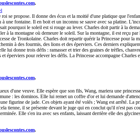
ouslescontes.com
.
el
oi se propose. Il donne des écus et la moitié d'une platique que l'enfant
au à une fontaine. Il en boit et un inconnu se sauve avec sa platine. L'inco
ait pourquoi le soleil est si rouge au lever. Charles doit partir à la dema
r à la montagne où demeure le soleil. Sur la montagne, il est reçu par la
incesse de Tronkolaine. Charles doit repartir quérir la Princesse pour la ma
 chemin à des fourmis, des lions et des éperviers. Ces derniers explique
 lui donne trois défis : ramasser et trier des graines de trèfles, chanvr
et éperviers pour relever les défis. La Princesse accompagne Charles et r
ouslescontes.com
.
entueux d'une veuve. Elle espère que son fils, Wang, mariera une princes
mmune : les dominos. Elle lui remet un coffre d'or et lui demande d'att
 une figurine de jade. Ces objets ayant été volés ; Wang est arrêté. La p
ela tienne, il se présente devant le juge qui en conclut qu'il n'est pas 
erminée. Elle s'en ira avec ses enfants, laissant derrière elle des glycines
ouslescontes.com
.