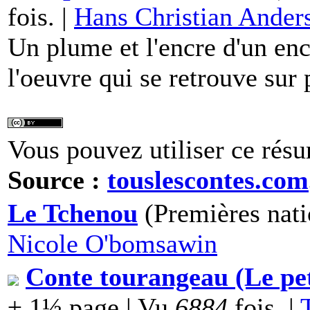
fois. |
Hans Christian Ander
Un plume et l'encre d'un encr
l'oeuvre qui se retrouve sur p
Vous pouvez utiliser ce résu
Source :
touslescontes.com
Le Tchenou
(Premières nati
Nicole O'bomsawin
Conte tourangeau (Le pet
± 1½ page | Vu
6884
fois. |