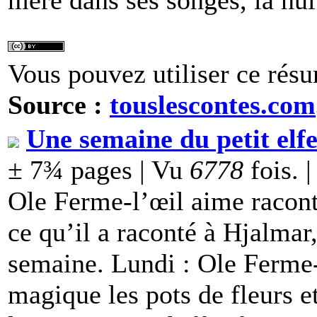
mère dans ses songes, la nui
Vous pouvez utiliser ce résu
Source :
touslescontes.com
Une semaine du petit elf
± 7¾ pages | Vu
6778
fois. 
Ole Ferme-l’œil aime raconte
ce qu’il a raconté à Hjalmar
semaine. Lundi : Ole Ferme-
magique les pots de fleurs et